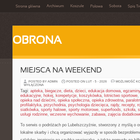
Archiwum
Koszule
Sobota
Strona główna
Połowa
Spis Tr
OBRONA
MIEJSCA NA WEEKEND
POSTED BY ADMIN
POSTED ON LUT - 5 - 2026
MOŻLIWOŚĆ K
WYŁĄCZONA
Tagi:
apteka
,
biegacze
,
dieta
,
dzieci
,
edukacja domowa
,
egzamin
edukacyjne
,
hokej
,
korepetycje
,
koszykówka
,
lotnictwo sportowe
,
opieka nad dziećmi
,
opieka społeczna
,
opieka zdrowotna
,
paralot
profilaktyka
,
przychodnia
,
psychologia dziecięca
,
rajdy
,
recepty
,
r
siatkówka
,
sporty halowe
,
sporty motorowe
,
superfoods
,
szkoła
,
s
usługi rodzinne
,
wczesne wychowanie
,
zabawa
,
zajęcia dodatkow
To serwis o podróżach po Lubelszczyźnie, stworzony z myślą o os
lokalne skarby i chcą organizować wyjazdy w sposób bezproblemo
szlaków, inspiracje na szybką wycieczkę, a także pomysły na kil