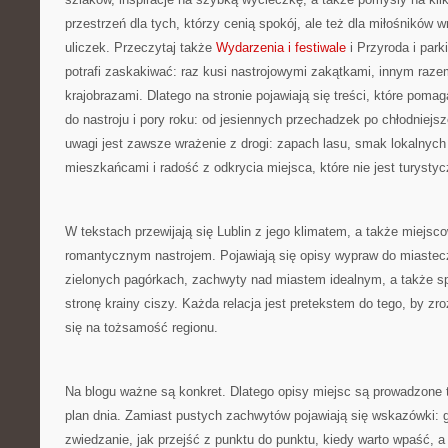
przestrzeń dla tych, którzy cenią spokój, ale też dla miłośników 
uliczek. Przeczytaj także
Wydarzenia i festiwale
i Przyroda i par
potrafi zaskakiwać: raz kusi nastrojowymi zakątkami, innym raz
krajobrazami. Dlatego na stronie pojawiają się treści, które poma
do nastroju i pory roku: od jesiennych przechadzek po chłodniej
uwagi jest zawsze wrażenie z drogi: zapach lasu, smak lokalnyc
mieszkańcami i radość z odkrycia miejsca, które nie jest turysty
W tekstach przewijają się Lublin z jego klimatem, a także miejsco
romantycznym nastrojem. Pojawiają się opisy wypraw do miastec
zielonych pagórkach, zachwyty nad miastem idealnym, a także sp
stronę krainy ciszy. Każda relacja jest pretekstem do tego, by zro
się na tożsamość regionu.
Na blogu ważne są konkret. Dlatego opisy miejsc są prowadzone t
plan dnia. Zamiast pustych zachwytów pojawiają się wskazówki: g
zwiedzanie, jak przejść z punktu do punktu, kiedy warto wpaść, a 