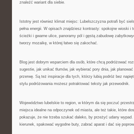
znaleźć wariant dla siebie.
Istotny jest również klimat miejsc: Lubelszczyzna potrafi być sie
pełna energii. W opisach znajdziesz kontrasty: spokojne wioski i 
ścieżki i gwarne ulice, panoramy pól i gęstą zabudowę zabytkow
tworzy mozaikę, w której łatwo się zakochać.
Blog jest dobrym wsparciem dla osób, które chcą podróżować rozs
sugestie, jak unikać tłumów, jak wybierać pory dnia, jak planować
przerwę. Są też inspiracje dla tych, którzy lubią podróż bez napię
stylu podróżowania możesz potraktować teksty jak przewodnik.
Województwo lubelskie to region, w którym da się poczuć przestr
miejsca idealne na odpoczynek od miasta, ale też takie, które do
pokazuje, że nie trzeba szukać daleko, by przeżyć udany wypad
kierunek, spakować wygodne buty, zabrać aparat i dać się poprow