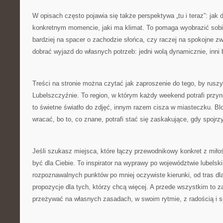
W opisach często pojawia się także perspektywa „tu i teraz”: jak
konkretnym momencie, jaki ma klimat. To pomaga wyobrazić sobie
bardziej na spacer o zachodzie słońca, czy raczej na spokojne zw
dobrać wyjazd do własnych potrzeb: jedni wolą dynamicznie, inni
Treści na stronie można czytać jak zaproszenie do tego, by rusz
Lubelszczyźnie. To region, w którym każdy weekend potrafi przyn
to świetne światło do zdjęć, innym razem cisza w miasteczku. Bl
wracać, bo to, co znane, potrafi stać się zaskakujące, gdy spojrz
Jeśli szukasz miejsca, które łączy przewodnikowy konkret z miłoś
być dla Ciebie. To inspirator na wyprawy po województwie lubelski
rozpoznawalnych punktów po mniej oczywiste kierunki, od tras dl
propozycje dla tych, którzy chcą więcej. A przede wszystkim to 
przeżywać na własnych zasadach, w swoim rytmie, z radością i 