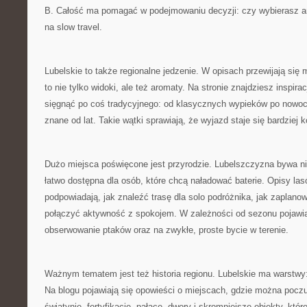
B. Całość ma pomagać w podejmowaniu decyzji: czy wybierasz am
na slow travel.
Lubelskie to także regionalne jedzenie. W opisach przewijają się 
to nie tylko widoki, ale też aromaty. Na stronie znajdziesz inspir
sięgnąć po coś tradycyjnego: od klasycznych wypieków po nowocz
znane od lat. Takie wątki sprawiają, że wyjazd staje się bardziej 
Dużo miejsca poświęcone jest przyrodzie. Lubelszczyzna bywa ni
łatwo dostępna dla osób, które chcą naładować baterie. Opisy lasó
podpowiadają, jak znaleźć trasę dla solo podróżnika, jak zaplanow
połączyć aktywność z spokojem. W zależności od sezonu pojawia
obserwowanie ptaków oraz na zwykłe, proste bycie w terenie.
Ważnym tematem jest też historia regionu. Lubelskie ma warstwy:
Na blogu pojawiają się opowieści o miejscach, gdzie można poczu
świątynie, fortyfikacje, pałace, dwory i skromniejsze obiekty, któ