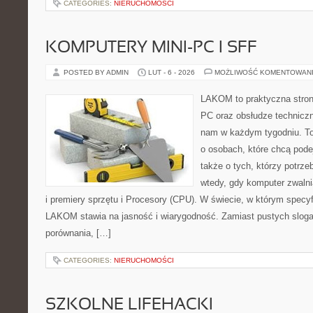
CATEGORIES:
NIERUCHOMOŚCI
KOMPUTERY MINI-PC I SFF
POSTED BY ADMIN
LUT - 6 - 2026
MOŻLIWOŚĆ KOMENTOWAN
LAKOM to praktyczna stro
PC oraz obsłudze techniczn
nam w każdym tygodniu. To
o osobach, które chcą pode
także o tych, którzy potrz
wtedy, gdy komputer zwalni
i premiery sprzętu i Procesory (CPU). W świecie, w którym specyf
LAKOM stawia na jasność i wiarygodność. Zamiast pustych sloga
porównania, […]
CATEGORIES:
NIERUCHOMOŚCI
SZKOLNE LIFEHACKI