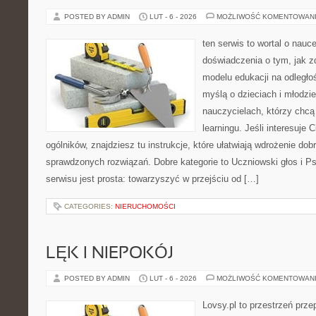
POSTED BY ADMIN
LUT - 6 - 2026
MOŻLIWOŚĆ KOMENTOWAN
ten serwis to wortal o nauc
doświadczenia o tym, jak 
modelu edukacji na odległo
myślą o dzieciach i młodzi
nauczycielach, którzy chcą
learningu. Jeśli interesuje 
ogólników, znajdziesz tu instrukcje, które ułatwiają wdrożenie do
sprawdzonych rozwiązań. Dobre kategorie to Uczniowski głos i Ps
serwisu jest prosta: towarzyszyć w przejściu od […]
CATEGORIES:
NIERUCHOMOŚCI
LĘK I NIEPOKÓJ
POSTED BY ADMIN
LUT - 6 - 2026
MOŻLIWOŚĆ KOMENTOWAN
Lovsy.pl to przestrzeń prz