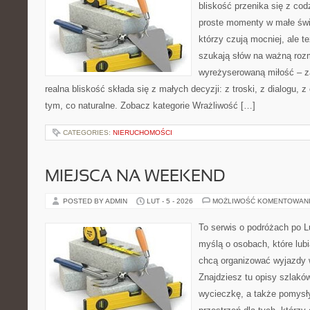
bliskość przenika się z cod
proste momenty w małe świę
którzy czują mocniej, ale t
szukają słów na ważną rozm
wyreżyserowaną miłość – z
realna bliskość składa się z małych decyzji: z troski, z dialogu, z 
tym, co naturalne. Zobacz kategorie Wrażliwość […]
CATEGORIES:
NIERUCHOMOŚCI
MIEJSCA NA WEEKEND
POSTED BY ADMIN
LUT - 5 - 2026
MOŻLIWOŚĆ KOMENTOWAN
To serwis o podróżach po L
myślą o osobach, które lubi
chcą organizować wyjazdy
Znajdziesz tu opisy szlaków
wycieczkę, a także pomysły