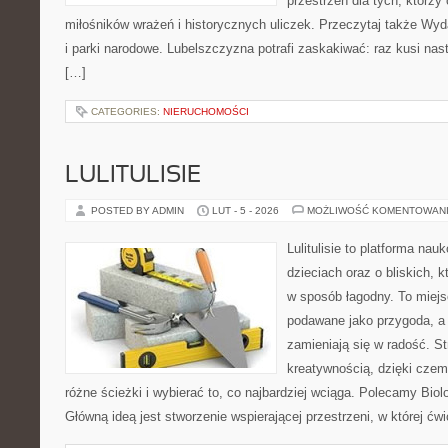
przestrzeń dla tych, którzy 
miłośników wrażeń i historycznych uliczek. Przeczytaj także Wyda
i parki narodowe. Lubelszczyzna potrafi zaskakiwać: raz kusi na
[…]
CATEGORIES:
NIERUCHOMOŚCI
LULITULISIE
POSTED BY ADMIN
LUT - 5 - 2026
MOŻLIWOŚĆ KOMENTOWAN
Lulitulisie to platforma na
dzieciach oraz o bliskich, 
w sposób łagodny. To miejs
podawane jako przygoda, a
zamieniają się w radość. S
kreatywnością, dzięki cze
różne ścieżki i wybierać to, co najbardziej wciąga. Polecamy Biolo
Główną ideą jest stworzenie wspierającej przestrzeni, w której ć