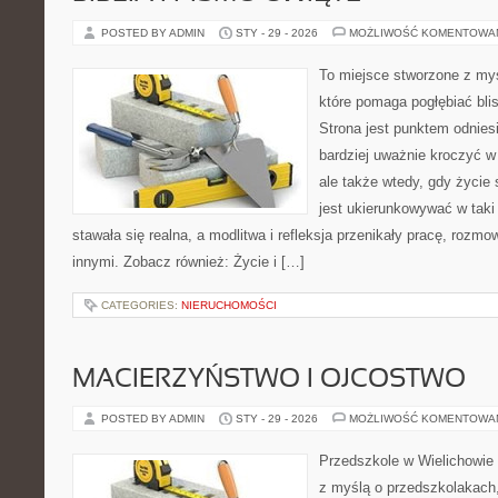
POSTED BY ADMIN
STY - 29 - 2026
MOŻLIWOŚĆ KOMENTOWA
To miejsce stworzone z myś
które pomaga pogłębiać bli
Strona jest punktem odniesi
bardziej uważnie kroczyć w 
ale także wtedy, gdy życie
jest ukierunkowywać w tak
stawała się realna, a modlitwa i refleksja przenikały pracę, rozmo
innymi. Zobacz również: Życie i […]
CATEGORIES:
NIERUCHOMOŚCI
MACIERZYŃSTWO I OJCOSTWO
POSTED BY ADMIN
STY - 29 - 2026
MOŻLIWOŚĆ KOMENTOWA
Przedszkole w Wielichowie 
z myślą o przedszkolakach