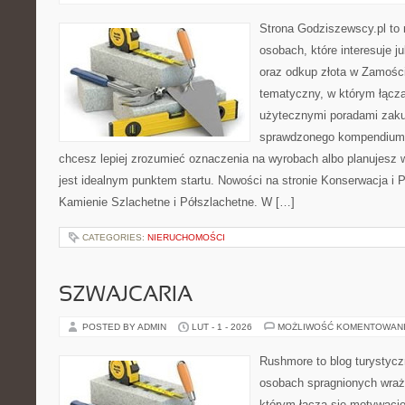
Strona Godziszewscy.pl to 
osobach, które interesuje ju
oraz odkup złota w Zamościu
tematyczny, w którym łącz
użytecznymi poradami zaku
sprawdzonego kompendium p
chcesz lepiej zrozumieć oznaczenia na wyrobach albo planujesz wy
jest idealnym punktem startu. Nowości na stronie Konserwacja i Pi
Kamienie Szlachetne i Półszlachetne. W […]
CATEGORIES:
NIERUCHOMOŚCI
SZWAJCARIA
POSTED BY ADMIN
LUT - 1 - 2026
MOŻLIWOŚĆ KOMENTOWAN
Rushmore to blog turystycz
osobach spragnionych wraże
którym łączą się motywacj