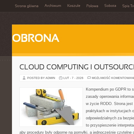
Archiwum
Koszule
Sobota
Strona główna
Połowa
Spis Tr
OBRONA
CLOUD COMPUTING I OUTSOURC
POSTED BY ADMIN
LUT - 7 - 2026
MOŻLIWOŚĆ KOMENTOWAN
Kompendium po GDPR to se
zasady operowania informa
w życie RODO. Strona jest
praktykach w instytucjach 
odpowiedzialnych za bezpie
to przyspieszenie interpret
aby procedury były odporne na pomyłki, a jednocześnie czytelne 