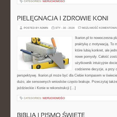
CATEGORIES:
NIERUCHOMOŚCI
PIELĘGNACJA I ZDROWIE KONI
POSTED BY ADMIN
STY - 30 - 2026
MOŻLIWOŚĆ KOMENTOWA
Ikarion.pl to nowoczesna pl
praktykę z motywacją. To m
które lubią konkret, ale j
nowe pomysły. Całość zost
użytkownik intuicyjnie docier
codzienne decyzje, a przy 
perspektywę. Ikarion.pl może być dla Ciebie kompasem w świecie,
dużo, ale sensownych wniosków często brakuje. Przeczytaj takż
jeździeckie i Konie w rekonstrukcji […]
CATEGORIES:
NIERUCHOMOŚCI
BIBLIA I PISMO ŚWIĘTE