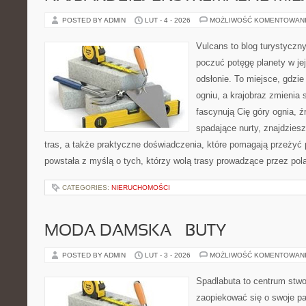
POSTED BY ADMIN
LUT - 4 - 2026
MOŻLIWOŚĆ KOMENTOWAN
Vulcans to blog turystyczny
poczuć potęgę planety w jej
odsłonie. To miejsce, gdzie 
ogniu, a krajobraz zmienia 
fascynują Cię góry ognia, ź
spadające nurty, znajdzies
tras, a także praktyczne doświadczenia, które pomagają przeżyć
powstała z myślą o tych, którzy wolą trasy prowadzące przez po
CATEGORIES:
NIERUCHOMOŚCI
MODA DAMSKA – BUTY
POSTED BY ADMIN
LUT - 3 - 2026
MOŻLIWOŚĆ KOMENTOWAN
Spadlabuta to centrum stwo
zaopiekować się o swoje p