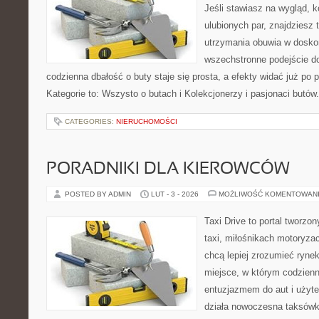
Jeśli stawiasz na wygląd, 
ulubionych par, znajdziesz
utrzymania obuwia w dosko
wszechstronne podejście do
codzienna dbałość o buty staje się prosta, a efekty widać już po
Kategorie to: Wszysto o butach i Kolekcjonerzy i pasjonaci butów.
CATEGORIES:
NIERUCHOMOŚCI
PORADNIKI DLA KIEROWCÓW
POSTED BY ADMIN
LUT - 3 - 2026
MOŻLIWOŚĆ KOMENTOWAN
Taxi Drive to portal tworz
taxi, miłośnikach motoryzac
chcą lepiej zrozumieć ryne
miejsce, w którym codzienn
entuzjazmem do aut i użyte
działa nowoczesna taksówk