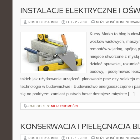
INSTALACJE ELEKTRYCZNE I OŚW
POSTED BY ADMIN
LUT - 2 - 2026
MOŻLIWOŚĆ KOMENTOWAN
Kursy Marko to blog budowl
wózków widłowych, maszyn
remontów w jedną, spójną p
miejsce stworzone z myślą 
działać sprawniej, rozumieć
budowy, i podejmować leps
takich jak użytkowanie urządzeń, planowanie prac czy selekcja 
technologie w budownictwie i Budownictwo energooszczędne i pa
się na praktyce: zamiast pustych haseł dostajesz mięsiste […]
CATEGORIES:
NIERUCHOMOŚCI
KONSERWACJA I PIELĘGNACJA BI
POSTED BY ADMIN
LUT - 1 - 2026
MOŻLIWOŚĆ KOMENTOWAN