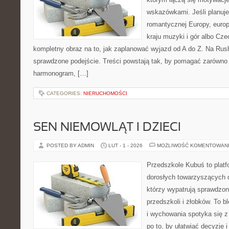
wskazówkami. Jeśli planuje
romantycznej Europy, europ
kraju muzyki i gór albo Cze
kompletny obraz na to, jak zaplanować wyjazd od A do Z. Na Rus
sprawdzone podejście. Treści powstają tak, by pomagać zarówno 
harmonogram, […]
CATEGORIES:
NIERUCHOMOŚCI
SEN NIEMOWLĄT I DZIECI
POSTED BY ADMIN
LUT - 1 - 2026
MOŻLIWOŚĆ KOMENTOWAN
Przedszkole Kubuś to plat
dorosłych towarzyszących 
którzy wypatrują sprawdzon
przedszkoli i żłobków. To b
i wychowania spotyka się z
po to, by ułatwiać decyzje