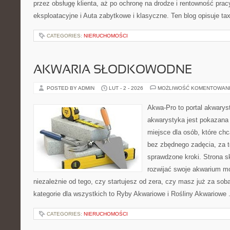
przez obsługę klienta, aż po ochronę na drodze i rentowność prac
eksploatacyjne i Auta zabytkowe i klasyczne. Ten blog opisuje tax
CATEGORIES:
NIERUCHOMOŚCI
AKWARIA SŁODKOWODNE
POSTED BY ADMIN
LUT - 2 - 2026
MOŻLIWOŚĆ KOMENTOWAN
Akwa-Pro to portal akwarys
akwarystyka jest pokazana 
miejsce dla osób, które ch
bez zbędnego zadęcia, za t
sprawdzone kroki. Strona s
rozwijać swoje akwarium mo
niezależnie od tego, czy startujesz od zera, czy masz już za so
kategorie dla wszystkich to Ryby Akwariowe i Rośliny Akwariowe 
CATEGORIES:
NIERUCHOMOŚCI