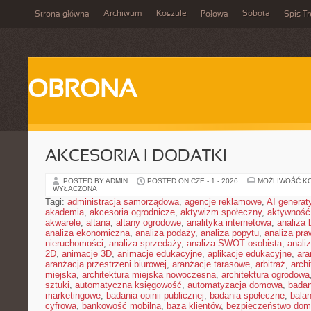
Archiwum
Koszule
Sobota
Strona główna
Połowa
Spis Tr
OBRONA
AKCESORIA I DODATKI
POSTED BY ADMIN
POSTED ON CZE - 1 - 2026
MOŻLIWOŚĆ K
WYŁĄCZONA
Tagi:
administracja samorządowa
,
agencje reklamowe
,
AI genera
akademia
,
akcesoria ogrodnicze
,
aktywizm społeczny
,
aktywność
akwarele
,
altana
,
altany ogrodowe
,
analityka internetowa
,
analiza
analiza ekonomiczna
,
analiza podaży
,
analiza popytu
,
analiza pr
nieruchomości
,
analiza sprzedaży
,
analiza SWOT osobista
,
analiz
2D
,
animacje 3D
,
animacje edukacyjne
,
aplikacje edukacyjne
,
ara
aranżacja przestrzeni biurowej
,
aranżacje tarasowe
,
arbitraż
,
archi
miejska
,
architektura miejska nowoczesna
,
architektura ogrodowa
sztuki
,
automatyczna księgowość
,
automatyzacja domowa
,
badan
marketingowe
,
badania opinii publicznej
,
badania społeczne
,
bala
cyfrowa
,
bankowość mobilna
,
baza klientów
,
bezpieczeństwo do