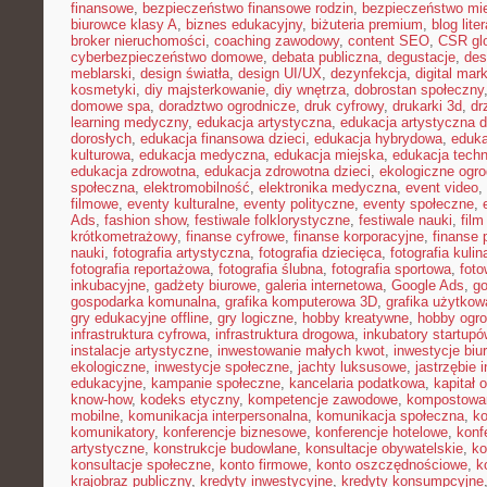
finansowe
,
bezpieczeństwo finansowe rodzin
,
bezpieczeństwo mie
biurowce klasy A
,
biznes edukacyjny
,
biżuteria premium
,
blog lite
broker nieruchomości
,
coaching zawodowy
,
content SEO
,
CSR gl
cyberbezpieczeństwo domowe
,
debata publiczna
,
degustacje
,
des
meblarski
,
design światła
,
design UI/UX
,
dezynfekcja
,
digital mar
kosmetyki
,
diy majsterkowanie
,
diy wnętrza
,
dobrostan społeczny
domowe spa
,
doradztwo ogrodnicze
,
druk cyfrowy
,
drukarki 3d
,
dr
learning medyczny
,
edukacja artystyczna
,
edukacja artystyczna d
dorosłych
,
edukacja finansowa dzieci
,
edukacja hybrydowa
,
eduka
kulturowa
,
edukacja medyczna
,
edukacja miejska
,
edukacja tech
edukacja zdrowotna
,
edukacja zdrowotna dzieci
,
ekologiczne ogro
społeczna
,
elektromobilność
,
elektronika medyczna
,
event video
,
filmowe
,
eventy kulturalne
,
eventy polityczne
,
eventy społeczne
,
Ads
,
fashion show
,
festiwale folklorystyczne
,
festiwale nauki
,
fil
krótkometrażowy
,
finanse cyfrowe
,
finanse korporacyjne
,
finanse 
nauki
,
fotografia artystyczna
,
fotografia dziecięca
,
fotografia kulin
fotografia reportażowa
,
fotografia ślubna
,
fotografia sportowa
,
foto
inkubacyjne
,
gadżety biurowe
,
galeria internetowa
,
Google Ads
,
go
gospodarka komunalna
,
grafika komputerowa 3D
,
grafika użytkow
gry edukacyjne offline
,
gry logiczne
,
hobby kreatywne
,
hobby ogro
infrastruktura cyfrowa
,
infrastruktura drogowa
,
inkubatory startupó
instalacje artystyczne
,
inwestowanie małych kwot
,
inwestycje biu
ekologiczne
,
inwestycje społeczne
,
jachty luksusowe
,
jastrzębie 
edukacyjne
,
kampanie społeczne
,
kancelaria podatkowa
,
kapitał 
know-how
,
kodeks etyczny
,
kompetencje zawodowe
,
kompostowa
mobilne
,
komunikacja interpersonalna
,
komunikacja społeczna
,
ko
komunikatory
,
konferencje biznesowe
,
konferencje hotelowe
,
konf
artystyczne
,
konstrukcje budowlane
,
konsultacje obywatelskie
,
ko
konsultacje społeczne
,
konto firmowe
,
konto oszczędnościowe
,
k
krajobraz publiczny
,
kredyty inwestycyjne
,
kredyty konsumpcyjne