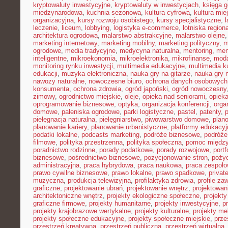
kryptowaluty inwestycyjne
,
kryptowaluty w inwestycjach
,
księga g
międzynarodowa
,
kuchnia sezonowa
,
kultura cyfrowa
,
kultura mie
organizacyjna
,
kursy rozwoju osobistego
,
kursy specjalistyczne
,
l
leczenie
,
liceum
,
lobbying
,
logistyka e-commerce
,
lotniska region
architektura ogrodowa
,
malarstwo abstrakcyjne
,
malarstwo olejne
marketing internetowy
,
marketing mobilny
,
marketing polityczny
,
m
ogrodowe
,
media tradycyjne
,
medycyna naturalna
,
mentoring
,
men
inteligentne
,
mikroekonomia
,
mikroelektronika
,
mikrofinanse
,
moda
monitoring rynku inwestycji
,
multimedia edukacyjne
,
multimedia ku
edukacji
,
muzyka elektroniczna
,
nauka gry na gitarze
,
nauka gry n
nawozy naturalne
,
nowoczesne biuro
,
ochrona danych osobowych
konsumenta
,
ochrona zdrowia
,
ogród japoński
,
ogród nowoczesny
zimowy
,
ogrodnictwo miejskie
,
oleje
,
opieka nad seniorami
,
opiek
oprogramowanie biznesowe
,
optyka
,
organizacja konferencji
,
orga
domowe
,
paleniska ogrodowe
,
parki logistyczne
,
pastel
,
patenty
,
p
pielęgnacja naturalna
,
pielęgniarstwo
,
piwowarstwo domowe
,
plan
planowanie kariery
,
planowanie urbanistyczne
,
platformy edukacyj
podatki lokalne
,
podcasts marketing
,
podróże biznesowe
,
podróże
filmowe
,
polityka przestrzenna
,
polityka społeczna
,
pomoc międz
poradnictwo rodzinne
,
porady podatkowe
,
porady rozwojowe
,
portf
biznesowe
,
pośrednictwo biznesowe
,
pozycjonowanie stron
,
poży
administracyjna
,
praca hybrydowa
,
praca naukowa
,
praca zespoło
prawo cywilne biznesowe
,
prawo lokalne
,
prawo spadkowe
,
privat
muzyczna
,
produkcja telewizyjna
,
profilaktyka zdrowia
,
profile z
graficzne
,
projektowanie ubrań
,
projektowanie wnętrz
,
projektowan
architektoniczne wnętrz
,
projekty ekologiczne społeczne
,
projekty
graficzne firmowe
,
projekty humanitarne
,
projekty inwestycyjne
,
p
projekty krajobrazowe wertykalne
,
projekty kulturalne
,
projekty m
projekty społeczne edukacyjne
,
projekty społeczne miejskie
,
prze
przestrzeń kreatywna
,
przestrzeń publiczna
,
przestrzeń wirtualna