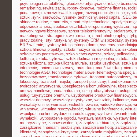
psychologia nastolatków
,
rękodzieło artystyczne
,
relacje bizneso
remarketing
,
rewitalizacja
,
roboty domowe
,
rodzinne finanse
,
rodz
podatkowe
,
rozmowy kwalifikacyjne
,
rozwój osobisty online
,
rynek
sztuki
,
rynki surowców
,
rysunek techniczny
,
seed capital
,
SEO te
skincare routine
,
smart city
,
smart city technologie
,
spedycja mię
odpowiedzialność
,
społeczności lokalne
,
sponsoring wydarzeń
,
sp
networkingowe biznesowe
,
sprzęt telekonferencyjny
,
stolarstwo
,
s
marketingowe
,
strategie rozwoju miasta
,
street photography
,
styl 
pracy zdalnej
,
styl rustykalny
,
systemy CRM w sprzedaży
,
syste
ERP w firmie
,
systemy inteligentnego domu
,
systemy nawadniają
szkoła filmowa projekty
,
szkoła muzyczna
,
szkoła tańca
,
szkolen
szkolnictwo podstawowe
,
szkolnictwo wyższe
,
szkoły policealne
,
kulturze
,
sztuka cyfrowa
,
sztuka kulinarna regionalna
,
sztuka lud
sztuka uliczna
,
sztuka uliczna murale
,
sztuka użytkowa
,
sztuka 
internecie
,
taniec nowoczesny
,
taras
,
targi branżowe
,
targi nieruc
technologie AGD
,
technologie materiałowe
,
telemedycyna specjal
bezgotówkowe
,
transformacja cyfrowa
,
transport autonomiczny
,
t
luksusowy
,
transport miejski
,
transport publiczny
,
trend ekonomic
twórczość artystyczna
,
ubezpieczenia komunikacyjne
,
ubezpiecz
umowy handlowe
,
uroda naturalna
,
usługi charytatywne
,
usługi fin
usługi turystyczne premium
,
użytkowanie produktów finansowych
warsztat domowy
,
warsztaty artystyczne
,
warsztaty kulinarne
,
wa
warsztaty online
,
wernisaż
,
wideofilmowanie
,
wideokonferencje
,
w
winiarstwo
,
wirtualna rzeczywistość
,
wirtualne konferencje
,
wirtual
współpraca online
,
wydarzenia edukacyjne
,
wydawnictwo internet
wynalazki
,
wyposażenie ogrodu
,
wystawa malarska
,
wystawy inte
motoryzacyjne
,
zabawa w domu
,
zarządzanie biurem
,
zarządzan
zarządzanie finansami osobistymi
,
zarządzanie flotą
,
zarządzanie
klientami
,
zarządzanie kryzysem
,
zarządzanie majątkiem
,
zarząd
zarządzanie stresem
,
zarządzanie twórcze
,
zarządzanie wiedzą
,