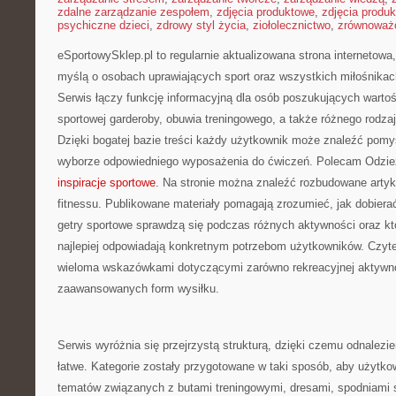
zdalne zarządzanie zespołem
,
zdjęcia produktowe
,
zdjęcia produ
psychiczne dzieci
,
zdrowy styl życia
,
ziołolecznictwo
,
zrównoważo
eSportowySklep.pl to regularnie aktualizowana strona internetowa,
myślą o osobach uprawiających sport oraz wszystkich miłośnikac
Serwis łączy funkcję informacyjną dla osób poszukujących wart
sportowej garderoby, obuwia treningowego, a także różnego rodza
Dzięki bogatej bazie treści każdy użytkownik może znaleźć pom
wyborze odpowiedniego wyposażenia do ćwiczeń. Polecam Odzie
inspiracje sportowe
. Na stronie można znaleźć rozbudowane arty
fitnessu. Publikowane materiały pomagają zrozumieć, jak dobierać
getry sportowe sprawdzą się podczas różnych aktywności oraz kt
najlepiej odpowiadają konkretnym potrzebom użytkowników. Czyt
wieloma wskazówkami dotyczącymi zarówno rekreacyjnej aktywnośc
zaawansowanych form wysiłku.
Serwis wyróżnia się przejrzystą strukturą, dzięki czemu odnalezien
łatwe. Kategorie zostały przygotowane w taki sposób, aby użytko
tematów związanych z butami treningowymi, dresami, spodniami 