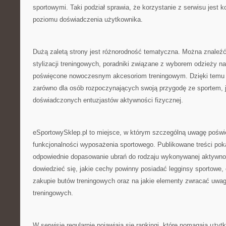
sportowymi. Taki podział sprawia, że korzystanie z serwisu jest 
poziomu doświadczenia użytkownika.
Dużą zaletą strony jest różnorodność tematyczna. Można znaleźć 
stylizacji treningowych, poradniki związane z wyborem odzieży na 
poświęcone nowoczesnym akcesoriom treningowym. Dzięki temu se
zarówno dla osób rozpoczynających swoją przygodę ze sportem, ja
doświadczonych entuzjastów aktywności fizycznej.
eSportowySklep.pl to miejsce, w którym szczególną uwagę poświę
funkcjonalności wyposażenia sportowego. Publikowane treści poka
odpowiednie dopasowanie ubrań do rodzaju wykonywanej aktywno
dowiedzieć się, jakie cechy powinny posiadać legginsy sportowe,
zakupie butów treningowych oraz na jakie elementy zwracać uwa
treningowych.
W serwisie regularnie pojawiają się rankingi, które pomagają uż