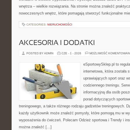
wnętrza – wielkie rozwiązania. Na stronie można znaleźć praktyc
nowoczesnych wnętrz, które pomagają stworzyć funkcjonalne mie
CATEGORIES:
NIERUCHOMOŚCI
AKCESORIA I DODATKI
POSTED BY ADMIN
CZE - 1 - 2026
MOŻLIWOŚĆ KOMENTOWAN
eSportowySklep.pl to regula
internetowa, która została
uprawiających sport oraz w
codziennego treningu. Serw
informacyjną dla osób pos
porad dotyczących sportowe
treningowego, a także różnego rodzaju gadżetów treningowych. Dzi
każdy użytkownik może znaleźć pomysły, które pomogą mu w wy
wyposażenia do ćwiczeń. Polecam Odzież sportowa i Trendy i insp
można znaleźć […]