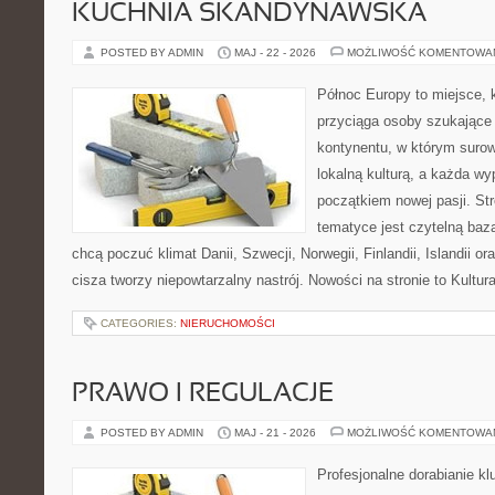
KUCHNIA SKANDYNAWSKA
POSTED BY ADMIN
MAJ - 22 - 2026
MOŻLIWOŚĆ KOMENTOWA
Północ Europy to miejsce, 
przyciąga osoby szukające
kontynentu, w którym surow
lokalną kulturą, a każda w
początkiem nowej pasji. St
tematyce jest czytelną bazą
chcą poczuć klimat Danii, Szwecji, Norwegii, Finlandii, Islandii o
cisza tworzy niepowtarzalny nastrój. Nowości na stronie to Kultura
CATEGORIES:
NIERUCHOMOŚCI
PRAWO I REGULACJE
POSTED BY ADMIN
MAJ - 21 - 2026
MOŻLIWOŚĆ KOMENTOWA
Profesjonalne dorabianie klu