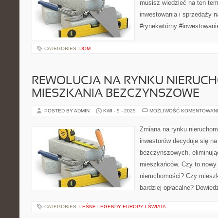
musisz wiedzieć na ten tema
inwestowania i sprzedaży n
#rynekwtórny #inwestowani
CATEGORIES:
DOM
REWOLUCJA NA RYNKU NIERUCH
MIESZKANIA BEZCZYNSZOWE
POSTED BY ADMIN
KWI - 5 - 2025
MOŻLIWOŚĆ KOMENTOWAN
Zmiana na rynku nieruchom
inwestorów decyduje się n
bezczynszowych, eliminują
mieszkańców. Czy to nowy 
nieruchomości? Czy mieszk
bardziej opłacalne? Dowiedz
CATEGORIES:
LEŚNE LEGENDY EUROPY I ŚWIATA