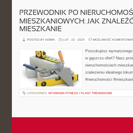
PRZEWODNIK PO NIERUCHOMOŚ
MIESZKANIOWYCH: JAK ZNALEŹĆ
MIESZKANIE
POSTED BY ADMIN
LUT - 22 - 2025
MOŻLIWOŚĆ KOMENTOWA
Poszukujesz wymarzonego m
w gąszczu ofert? Nasz prz
nieruchomościach mieszka
znalezieniu idealnego loku
#nieruchomości #mieszkani
CATEGORIES:
WYZWANIA FITNESS I PLANY TRENINGOWE