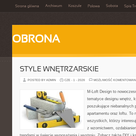
Archiwum
Koszule
Sobota
Strona główna
Połowa
Spis Tr
OBRONA
STYLE WNĘTRZARSKIE
POSTED BY ADMIN
CZE - 1 - 2026
MOŻLIWOŚĆ KOMENTOWAN
M-Loft Design to nowoczes
tematyce designu wnętrz, kt
poszukujące niebanalnych 
apartamentu oraz loftu. To 
wszystkich, którzy interes
z wzornictwem, ozdabianie
trendami w świecie wyposażenia i wystroju. Zobacz także DIY i kr