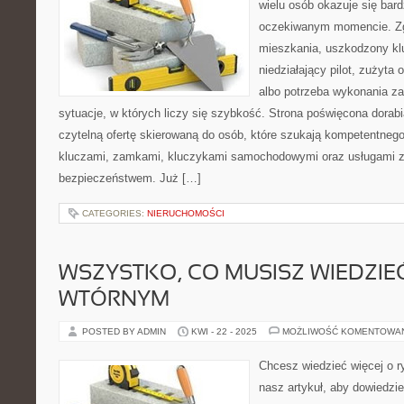
wielu osób okazuje się bar
oczekiwanym momencie. Zg
mieszkania, uszkodzony k
niedziałający pilot, zużyt
albo potrzeba wykonania z
sytuacje, w których liczy się szybkość. Strona poświęcona dorabi
czytelną ofertę skierowaną do osób, które szukają kompetentneg
kluczami, zamkami, kluczykami samochodowymi oraz usługami 
bezpieczeństwem. Już […]
CATEGORIES:
NIERUCHOMOŚCI
WSZYSTKO, CO MUSISZ WIEDZIE
WTÓRNYM
POSTED BY ADMIN
KWI - 22 - 2025
MOŻLIWOŚĆ KOMENTOWA
Chcesz wiedzieć więcej o 
nasz artykuł, aby dowiedzi