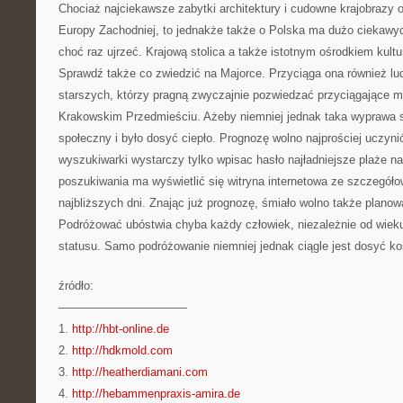
Chociaż najciekawsze zabytki architektury i cudowne krajobrazy 
Europy Zachodniej, to jednakże także o Polska ma dużo ciekawyc
choć raz ujrzeć. Krajową stolica a także istotnym ośrodkiem kult
Sprawdź także co zwiedzić na Majorce. Przyciąga ona również lud
starszych, którzy pragną zwyczajnie pozwiedzać przyciągające m
Krakowskim Przedmieściu. Ażeby niemniej jednak taka wyprawa s
społeczny i było dosyć ciepło. Prognozę wolno najprościej uczyni
wyszukiwarki wystarczy tylko wpisac hasło najładniejsze plaże 
poszukiwania ma wyświetlić się witryna internetowa ze szczegół
najbliższych dni. Znając już prognozę, śmiało wolno także planow
Podróżować ubóstwia chyba każdy człowiek, niezależnie od wieku
statusu. Samo podróżowanie niemniej jednak ciągle jest dosyć k
źródło:
———————————
1.
http://hbt-online.de
2.
http://hdkmold.com
3.
http://heatherdiamani.com
4.
http://hebammenpraxis-amira.de