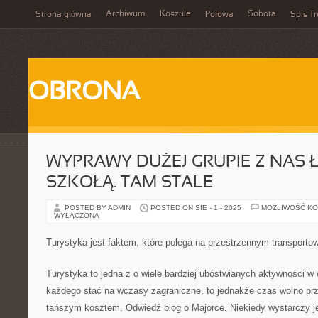
Archiwum
Koszule
Sobota
Strona główna
Połowa
Spis Tr
OBRONA
WYPRAWY DUŻEJ GRUPIE Z NAS Ł
SZKOŁĄ. TAM STALE
POSTED BY ADMIN
POSTED ON SIE - 1 - 2025
MOŻLIWOŚĆ K
WYŁĄCZONA
Turystyka jest faktem, które polega na przestrzennym transportow
Turystyka to jedna z o wiele bardziej ubóstwianych aktywności w
każdego stać na wczasy zagraniczne, to jednakże czas wolno prz
tańszym kosztem. Odwiedź blog o Majorce. Niekiedy wystarczy je