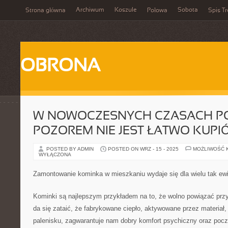
Archiwum
Koszule
Sobota
Strona główna
Połowa
Spis Tr
OBRONA
W NOWOCZESNYCH CZASACH P
POZOREM NIE JEST ŁATWO KUPI
POSTED BY ADMIN
POSTED ON WRZ - 15 - 2025
MOŻLIWOŚĆ 
WYŁĄCZONA
Zamontowanie kominka w mieszkaniu wydaje się dla wielu tak ew
Kominki są najlepszym przykładem na to, że wolno powiązać pr
da się zataić, że fabrykowane ciepło, aktywowane przez materiał,
palenisku, zagwarantuje nam dobry komfort psychiczny oraz poc