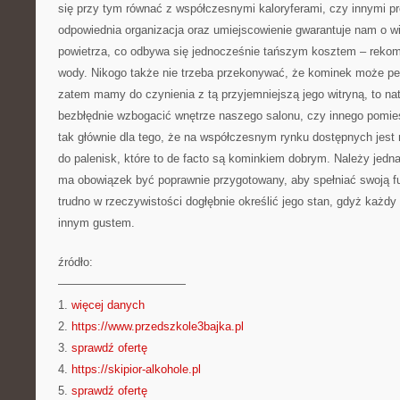
się przy tym równać z współczesnymi kaloryferami, czy innymi p
odpowiednia organizacja oraz umiejscowienie gwarantuje nam o wi
powietrza, co odbywa się jednocześnie tańszym kosztem – rek
wody. Nikogo także nie trzeba przekonywać, że kominek może peł
zatem mamy do czynienia z tą przyjemniejszą jego witryną, to nat
bezbłędnie wzbogacić wnętrze naszego salonu, czy innego pomie
tak głównie dla tego, że na współczesnym rynku dostępnych jes
do palenisk, które to de facto są kominkiem dobrym. Należy jed
ma obowiązek być poprawnie przygotowany, aby spełniać swoją f
trudno w rzeczywistości dogłębnie określić jego stan, gdyż każdy
innym gustem.
źródło:
———————————
1.
więcej danych
2.
https://www.przedszkole3bajka.pl
3.
sprawdź ofertę
4.
https://skipior-alkohole.pl
5.
sprawdź ofertę