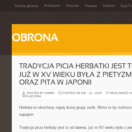
Archiwum
Koszule
Sobota
Strona główna
Połowa
Spis Tr
OBRONA
TRADYCJA PICIA HERBATKI JEST
JUŻ W XV WIEKU BYŁA Z PIETY
ORAZ PITA W JAPONII
POSTED BY ADMIN
POSTED ON SIE - 12 - 2025
MOŻLIWOŚĆ 
WYŁĄCZONA
Herbata to ukochany napój dużej grupy osób. Mimo to by rozkoszo
napojem
Tradycja picia herbaty jest tu od dawna, już w XV wieku była z p