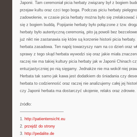
Japonii. Tam ceremoniał picia herbaty związany był z bogiem budd
przejaw kultu oraz czci tego boga. Podczas piciu herbaty pielęgn
zadowolenie, w czasie picia herbaty można było się zrelaksować
się z bogiem buddą. Popijanie herbaty było połączone z tzw. drog
herbaty było autentyczną ceremonią, pito ją powoli bez bezcelo
już nikt nie zastanawia się które są korzenie historii picia herba
herbata zasadowa. Ten napój towarzyszy nam na co dzień oraz wł
sprawy z tego skąd herbata wywodzi się oraz jakie miała znaczeni
raczej nie ma takiej kultury picia herbaty jak w Japonii Chinach c
entuzjastyczniej po nią sięgamy. Jednakże nie ma wokół niej praw
Herbata tak samo jak kawa jest dodatkiem do śniadania czy dese
herbata to codzienność oraz raczej nie analizujemy całej jej histor
czy Japonii herbata ma dostarczyć ukojenie, relaks oraz zdrowie.
źródło:
———————————
1.
http://patientensicht.eu
2.
przejdź do strony
3.
http://pedalite.de