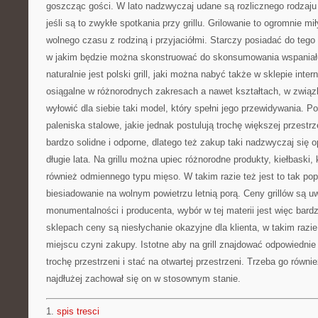
goszcząc gości. W lato nadzwyczaj udane są rozlicznego rodzaju
jeśli są to zwykłe spotkania przy grillu. Grilowanie to ogromnie m
wolnego czasu z rodziną i przyjaciółmi. Starczy posiadać do tego o
w jakim będzie można skonstruować do skonsumowania wspaniałe
naturalnie jest polski grill, jaki można nabyć także w sklepie inte
osiągalne w różnorodnych zakresach a nawet kształtach, w zwią
wyłowić dla siebie taki model, który spełni jego przewidywania. P
paleniska stalowe, jakie jednak postulują trochę większej przestrz
bardzo solidne i odporne, dlatego też zakup taki nadzwyczaj się o
długie lata. Na grillu można upiec różnorodne produkty, kiełbaski
również odmiennego typu mięso. W takim razie też jest to tak po
biesiadowanie na wolnym powietrzu letnią porą. Ceny grillów są 
monumentalności i producenta, wybór w tej materii jest więc bard
sklepach ceny są niesłychanie okazyjne dla klienta, w takim razi
miejscu czyni zakupy. Istotne aby na grill znajdować odpowiedni
trochę przestrzeni i stać na otwartej przestrzeni. Trzeba go równi
najdłużej zachował się on w stosownym stanie.
1.
spis tresci