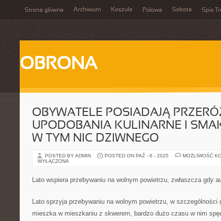
Archiwum
Koszule
Sobota
Strona główna
Połowa
Spis Tr
OBRONA
OBYWATELE POSIADAJĄ PRZERÓ
UPODOBANIA KULINARNE I SMA
W TYM NIC DZIWNEGO
POSTED BY ADMIN
POSTED ON PAŹ - 6 - 2025
MOŻLIWOŚĆ K
WYŁĄCZONA
Lato wspiera przebywaniu na wolnym powietrzu, zwłaszcza gdy au
Lato sprzyja przebywaniu na wolnym powietrzu, w szczególności 
mieszka w mieszkaniu z skwerem, bardzo dużo czasu w nim spę