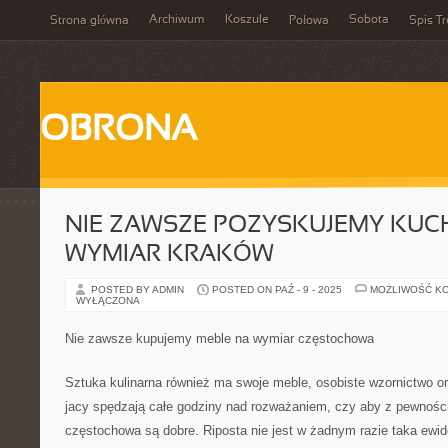
Archiwum
Koszule
Sobota
Strona główna
Połowa
Spis Tr
OBRONA
NIE ZAWSZE POZYSKUJEMY KUC
WYMIAR KRAKÓW
POSTED BY ADMIN
POSTED ON PAŹ - 9 - 2025
MOŻLIWOŚĆ K
WYŁĄCZONA
Nie zawsze kupujemy meble na wymiar częstochowa
Sztuka kulinarna również ma swoje meble, osobiste wzornictwo o
jacy spędzają całe godziny nad rozważaniem, czy aby z pewnośc
częstochowa są dobre. Riposta nie jest w żadnym razie taka ewid