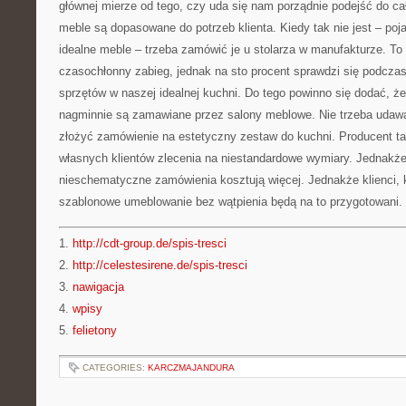
głównej mierze od tego, czy uda się nam porządnie podejść do cał
meble są dopasowane do potrzeb klienta. Kiedy tak nie jest – poj
idealne meble – trzeba zamówić je u stolarza w manufakturze. To 
czasochłonny zabieg, jednak na sto procent sprawdzi się podczas 
sprzętów w naszej idealnej kuchni. Do tego powinno się dodać, że
nagminnie są zamawiane przez salony meblowe. Nie trzeba udawa
złożyć zamówienie na estetyczny zestaw do kuchni. Producent t
własnych klientów zlecenia na niestandardowe wymiary. Jednakże
nieschematyczne zamówienia kosztują więcej. Jednakże klienci, k
szablonowe umeblowanie bez wątpienia będą na to przygotowani.
1.
http://cdt-group.de/spis-tresci
2.
http://celestesirene.de/spis-tresci
3.
nawigacja
4.
wpisy
5.
felietony
CATEGORIES:
KARCZMAJANDURA