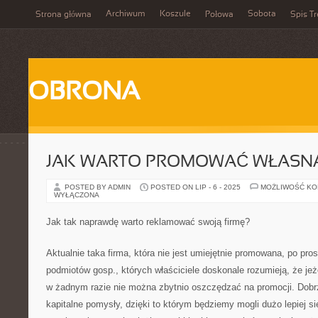
Archiwum
Koszule
Sobota
Strona główna
Połowa
Spis Tr
OBRONA
JAK WARTO PROMOWAĆ WŁASNĄ
POSTED BY ADMIN
POSTED ON LIP - 6 - 2025
MOŻLIWOŚĆ K
WYŁĄCZONA
Jak tak naprawdę warto reklamować swoją firmę?
Aktualnie taka firma, która nie jest umiejętnie promowana, po pro
podmiotów gosp., których właściciele doskonale rozumieją, że jeż
w żadnym razie nie można zbytnio oszczędzać na promocji. Dobrz
kapitalne pomysły, dzięki to którym będziemy mogli dużo lepiej