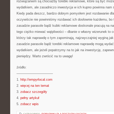
rozwiązaniem są chociażby torebki reklamowe, które są być mo
wydatkiem, ale zasadniczo inwestycja w ich kupno powinna nam s
Kiedy pada deszcz, bardzo dobrym pomysłem jest rozdawanie dla 
oczywiście nie powinniśmy rozdawać ich dosłownie każdemu, bo
zasadzie parasole bądź kubki reklamowe doskonale pracują na na
tego ciężko miewać wątpliwości – dbanie o własny wizerunek to coś
którzy tak naprawdę o tym zapominają, najzwyczajniej wyginą jak
zasadzie parasole bądź torebki reklamowe naprawdę mogą wydać 
wydatkiem, ale jeżeli popatrzymy na to jak na inwestycję, zapew
pieniędzy. Warto zwrócić na to uwagę!
źródło:
———————————
1.
http://empyrlocal.com
2.
więcej na ten temat
3.
zobacz szczegóły
4.
pełny artykuł
5.
zobacz wpis
CATEGORIES:
PORADNIKI DLA POCZĄTKUJĄCYCH