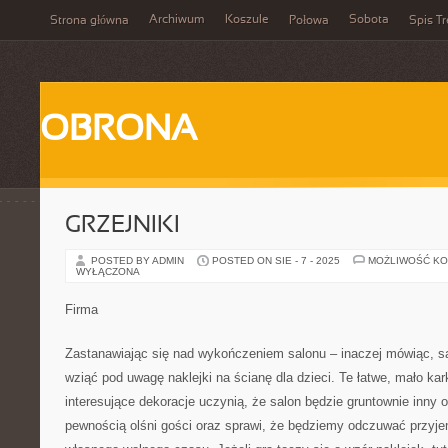
Archiwum
Koszule
Sobota
Strona główna
Połowa
Spis Tr
OBRONA
GRZEJNIKI
POSTED BY ADMIN
POSTED ON SIE - 7 - 2025
MOŻLIWOŚĆ K
WYŁĄCZONA
Firma
Zastanawiając się nad wykończeniem salonu – inaczej mówiąc, s
wziąć pod uwagę naklejki na ścianę dla dzieci. Te łatwe, mało ka
interesujące dekoracje uczynią, że salon będzie gruntownie inny 
pewnością olśni gości oraz sprawi, że będziemy odczuwać przyj