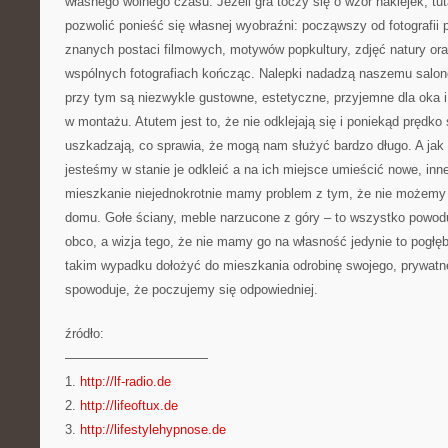
własnego wolnego czasu. Jeżeli gra toczy się o wzór naklejek, tu
pozwolić ponieść się własnej wyobraźni: począwszy od fotografii p
znanych postaci filmowych, motywów popkultury, zdjęć natury ora
wspólnych fotografiach kończąc. Nalepki nadadzą naszemu salon
przy tym są niezwykle gustowne, estetyczne, przyjemne dla oka i 
w montażu. Atutem jest to, że nie odklejają się i poniekąd prędko 
uszkadzają, co sprawia, że mogą nam służyć bardzo długo. A jak
jesteśmy w stanie je odkleić a na ich miejsce umieścić nowe, in
mieszkanie niejednokrotnie mamy problem z tym, że nie możemy 
domu. Gołe ściany, meble narzucone z góry – to wszystko powod
obco, a wizja tego, że nie mamy go na własność jedynie to pogłę
takim wypadku dołożyć do mieszkania odrobinę swojego, prywatn
spowoduje, że poczujemy się odpowiedniej.
źródło:
———————————
1.
http://lf-radio.de
2.
http://lifeoftux.de
3.
http://lifestylehypnose.de