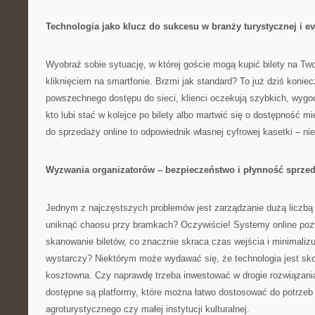
Technologia jako klucz do sukcesu w branży turystycznej i e
Wyobraź sobie sytuację, w której goście mogą kupić bilety na Tw
kliknięciem na smartfonie. Brzmi jak standard? To już dziś koniec
powszechnego dostępu do sieci, klienci oczekują szybkich, wyg
kto lubi stać w kolejce po bilety albo martwić się o dostępność 
do sprzedaży online to odpowiednik własnej cyfrowej kasetki – ni
Wyzwania organizatorów – bezpieczeństwo i płynność sprze
Jednym z najczęstszych problemów jest zarządzanie dużą liczb
uniknąć chaosu przy bramkach? Oczywiście! Systemy online poz
skanowanie biletów, co znacznie skraca czas wejścia i minimalizuj
wystarczy? Niektórym może wydawać się, że technologia jest sk
kosztowna. Czy naprawdę trzeba inwestować w drogie rozwiązani
dostępne są platformy, które można łatwo dostosować do potrze
agroturystycznego czy małej instytucji kulturalnej.