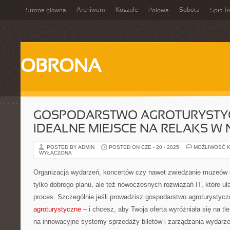
Archiwum
Koszule
Sobota
Strona główna
Połowa
Spis Tr
OBRONA
GOSPODARSTWO AGROTURYSTY
IDEALNE MIEJSCE NA RELAKS W 
POSTED BY ADMIN
POSTED ON CZE - 20 - 2025
MOŻLIWOŚĆ 
WYŁĄCZONA
Organizacja wydarzeń, koncertów czy nawet zwiedzanie muzeów 
tylko dobrego planu, ale też nowoczesnych rozwiązań IT, które uł
proces. Szczególnie jeśli prowadzisz gospodarstwo agroturystycz
agroturystyczne
– i chcesz, aby Twoja oferta wyróżniała się na tl
na innowacyjne systemy sprzedaży biletów i zarządzania wydarze