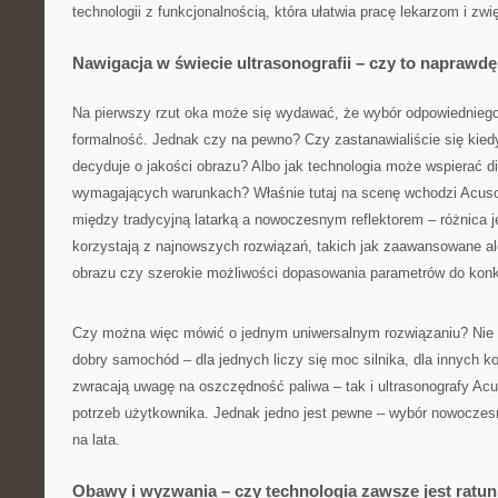
technologii z funkcjonalnością, która ułatwia pracę lekarzom i zw
Nawigacja w świecie ultrasonografii – czy to naprawd
Na pierwszy rzut oka może się wydawać, że wybór odpowiednieg
formalność. Jednak czy na pewno? Czy zastanawialiście się kied
decyduje o jakości obrazu? Albo jak technologia może wspierać d
wymagających warunkach? Właśnie tutaj na scenę wchodzi Acuso
między tradycyjną latarką a nowoczesnym reflektorem – różnica j
korzystają z najnowszych rozwiązań, takich jak zaawansowane a
obrazu czy szerokie możliwości dopasowania parametrów do konkr
Czy można więc mówić o jednym uniwersalnym rozwiązaniu? Nie 
dobry samochód – dla jednych liczy się moc silnika, dla innych ko
zwracają uwagę na oszczędność paliwa – tak i ultrasonografy Ac
potrzeb użytkownika. Jednak jedno jest pewne – wybór nowoczesn
na lata.
Obawy i wyzwania – czy technologia zawsze jest ratu