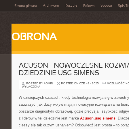
Archiwum
Koszule
Sobota
Strona główna
Połowa
Spis Tr
OBRONA
ACUSON – NOWOCZESNE ROZWI
DZIEDZINIE USG SIMENS
POSTED BY ADMIN
POSTED ON CZE - 8 - 2025
MOŻLIWOŚĆ K
WYŁĄCZONA
W dzisiejszych czasach, kiedy technologia rozwija się w zawrotn
zauważyć, jak duży wpływ mają innowacyjne rozwiązania na bra
obszarze diagnostyki obrazowej, gdzie precyzja i szybkość odgr
z liderów w tej dziedzinie jest marka
Acuson,usg simens
. Dlacze
cieszy się tak dużym uznaniem? Odpowiedź jest prosta – to połą