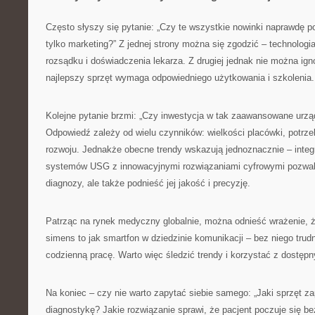
Często słyszy się pytanie: „Czy te wszystkie nowinki naprawdę p
tylko marketing?” Z jednej strony można się zgodzić – technologi
rozsądku i doświadczenia lekarza. Z drugiej jednak nie można ign
najlepszy sprzęt wymaga odpowiedniego użytkowania i szkolenia.
Kolejne pytanie brzmi: „Czy inwestycja w tak zaawansowane urząd
Odpowiedź zależy od wielu czynników: wielkości placówki, potrz
rozwoju. Jednakże obecne trendy wskazują jednoznacznie – inte
systemów USG z innowacyjnymi rozwiązaniami cyfrowymi pozwala
diagnozy, ale także podnieść jej jakość i precyzję.
Patrząc na rynek medyczny globalnie, można odnieść wrażenie, ż
simens to jak smartfon w dziedzinie komunikacji – bez niego trud
codzienną pracę. Warto więc śledzić trendy i korzystać z dostęp
Na koniec – czy nie warto zapytać siebie samego: „Jaki sprzęt z
diagnostykę? Jakie rozwiązanie sprawi, że pacjent poczuje się b