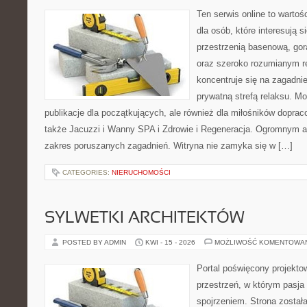
Ten serwis online to warto
dla osób, które interesują si
przestrzenią basenową, gor
oraz szeroko rozumianym r
koncentruje się na zagadni
prywatną strefą relaksu. Mo
publikacje dla początkujących, ale również dla miłośników dopr
także Jacuzzi i Wanny SPA i Zdrowie i Regeneracja. Ogromnym at
zakres poruszanych zagadnień. Witryna nie zamyka się w […]
CATEGORIES:
NIERUCHOMOŚCI
SYLWETKI ARCHITEKTÓW
POSTED BY ADMIN
KWI - 15 - 2026
MOŻLIWOŚĆ KOMENTOWA
Portal poświęcony projektow
przestrzeń, w którym pasja
spojrzeniem. Strona został