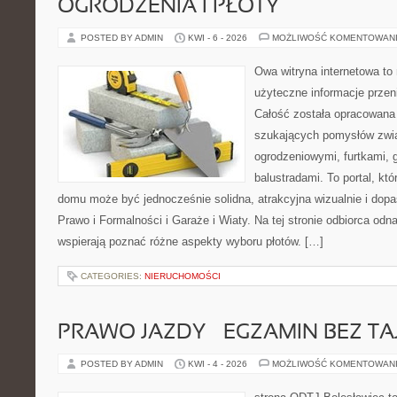
OGRODZENIA I PŁOTY
POSTED BY ADMIN
KWI - 6 - 2026
MOŻLIWOŚĆ KOMENTOWAN
Owa witryna internetowa to
użyteczne informacje przeni
Całość została opracowana 
szukających pomysłów zwi
ogrodzeniowymi, furtkami, 
balustradami. To portal, któ
domu może być jednocześnie solidna, atrakcyjna wizualnie i do
Prawo i Formalności i Garaże i Wiaty. Na tej stronie odbiorca odn
wspierają poznać różne aspekty wyboru płotów. […]
CATEGORIES:
NIERUCHOMOŚCI
PRAWO JAZDY – EGZAMIN BEZ TA
POSTED BY ADMIN
KWI - 4 - 2026
MOŻLIWOŚĆ KOMENTOWAN