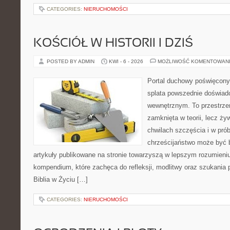
CATEGORIES:
NIERUCHOMOŚCI
KOŚCIÓŁ W HISTORII I DZIŚ
POSTED BY ADMIN
KWI - 6 - 2026
MOŻLIWOŚĆ KOMENTOWAN
Portal duchowy poświęcony
splata powszednie doświad
wewnętrznym. To przestrzeń
zamknięta w teorii, lecz ż
chwilach szczęścia i w pró
chrześcijaństwo może być b
artykuły publikowane na stronie towarzyszą w lepszym rozumieniu r
kompendium, które zachęca do refleksji, modlitwy oraz szukania 
Biblia w Życiu […]
CATEGORIES:
NIERUCHOMOŚCI