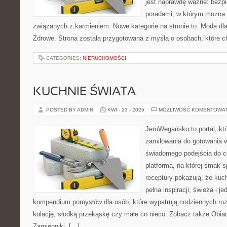
jest naprawdę ważne: bezpi
poradami, w którym można 
związanych z karmieniem. Nowe kategorie na stronie to: Moda dl
Zdrowe. Strona została przygotowana z myślą o osobach, które c
CATEGORIES:
NIERUCHOMOŚCI
KUCHNIE ŚWIATA
POSTED BY ADMIN
KWI - 23 - 2026
MOŻLIWOŚĆ KOMENTOWA
JemWegańsko to portal, któr
zamiłowania do gotowania w
świadomego podejścia do c
platforma, na której smak s
receptury pokazują, że ku
pełna inspiracji, świeża i 
kompendium pomysłów dla osób, które wypatrują codziennych roz
kolację, słodką przekąskę czy małe co nieco. Zobacz także Obiady
Zamienniki. […]