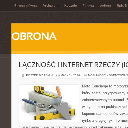
Archiwum
Koszule
Sobota
Strona główna
Połowa
Spis Tr
OBRONA
ŁĄCZNOŚĆ I INTERNET RZECZY (I
POSTED BY ADMIN
MAJ - 5 - 2026
MOŻLIWOŚĆ KOMENTOWAN
Moto Concierge to motoryz
który został przygotowany 
zainteresowanych autami. S
wszystkim na praktycznych
kupnem samochodów, zwłas
rynku z drugiej ręki. To mie
może znaleźć wiedzę przydatne zarówno przed zakupem auta, jak