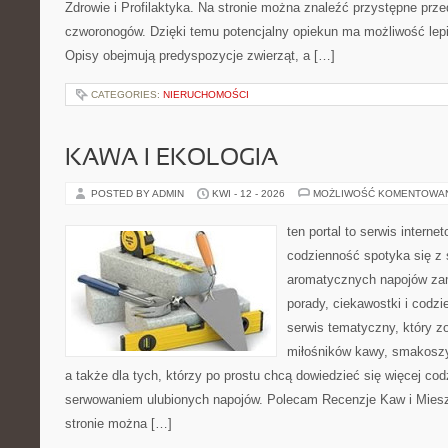
Zdrowie i Profilaktyka. Na stronie można znaleźć przystępne prz
czworonogów. Dzięki temu potencjalny opiekun ma możliwość lepi
Opisy obejmują predyspozycje zwierząt, a […]
CATEGORIES:
NIERUCHOMOŚCI
KAWA I EKOLOGIA
POSTED BY ADMIN
KWI - 12 - 2026
MOŻLIWOŚĆ KOMENTOWA
ten portal to serwis intern
codzienność spotyka się z 
aromatycznych napojów zam
porady, ciekawostki i codz
serwis tematyczny, który zo
miłośników kawy, smakoszy
a także dla tych, którzy po prostu chcą dowiedzieć się więcej co
serwowaniem ulubionych napojów. Polecam Recenzje Kaw i Miesz
stronie można […]