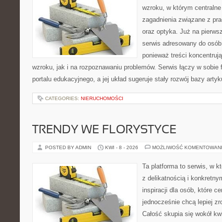
wzroku, w którym centralne
zagadnienia związane z pra
oraz optyka. Już na pierwsz
serwis adresowany do osób
ponieważ treści koncentruj
wzroku, jak i na rozpoznawaniu problemów. Serwis łączy w sobie 
portalu edukacyjnego, a jej układ sugeruje stały rozwój bazy arty
CATEGORIES:
NIERUCHOMOŚCI
TRENDY WE FLORYSTYCE
POSTED BY ADMIN
KWI - 8 - 2026
MOŻLIWOŚĆ KOMENTOWAN
Ta platforma to serwis, w k
z delikatnością i konkretn
inspiracji dla osób, które ce
jednocześnie chcą lepiej z
Całość skupia się wokół kwi