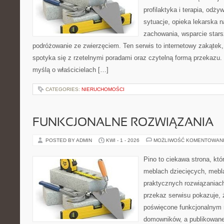
profilaktyka i terapia, odży
sytuacje, opieka lekarska n
zachowania, wsparcie stars
podróżowanie ze zwierzęciem. Ten serwis to internetowy zakątek,
spotyka się z rzetelnymi poradami oraz czytelną formą przekazu. 
myślą o właścicielach […]
CATEGORIES:
NIERUCHOMOŚCI
FUNKCJONALNE ROZWIĄZANIA
POSTED BY ADMIN
KWI - 1 - 2026
MOŻLIWOŚĆ KOMENTOWAN
Pino to ciekawa strona, któ
meblach dziecięcych, mebl
praktycznych rozwiązaniac
przekaz serwisu pokazuje, ż
poświęcone funkcjonalnym 
domowników, a publikowane