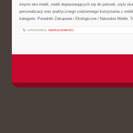
innymi eko-mebli, mebli dopasowujących się do potrzeb, stylu s
personalizacji oraz praktycznego codziennego korzystania z mebli
kategorie: Poradniki Zakupowe i Ekologiczne i Naturalne Meble. T
CATEGORIES:
NIERUCHOMOŚCI