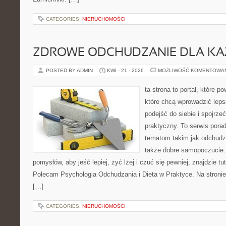
CATEGORIES:
NIERUCHOMOŚCI
ZDROWE ODCHUDZANIE DLA K
POSTED BY ADMIN
KWI - 21 - 2026
MOŻLIWOŚĆ KOMENTOWA
ta strona to portal, które 
które chcą wprowadzić lep
podejść do siebie i spojrz
praktyczny. To serwis por
tematom takim jak odchudza
także dobre samopoczucie.
pomysłów, aby jeść lepiej, żyć lżej i czuć się pewniej, znajdzie tu
Polecam Psychologia Odchudzania i Dieta w Praktyce. Na stronie
[…]
CATEGORIES:
NIERUCHOMOŚCI