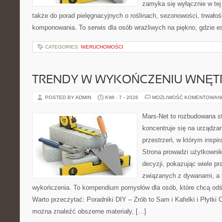
zamyka się wyłącznie w tej
także do porad pielęgnacyjnych o roślinach, sezonowości, trwałoś
komponowania. To serwis dla osób wrażliwych na piękno, gdzie es
CATEGORIES:
NIERUCHOMOŚCI
TRENDY W WYKOŃCZENIU WNĘT
POSTED BY ADMIN
KWI - 7 - 2026
MOŻLIWOŚĆ KOMENTOWAN
Mars-Net to rozbudowana st
koncentruje się na urządza
przestrzeń, w którym inspir
Strona prowadzi użytkowni
decyzji, pokazując wiele p
związanych z dywanami, a 
wykończenia. To kompendium pomysłów dla osób, które chcą od
Warto przeczytać: Poradniki DIY – Zrób to Sam i Kafelki i Płytki 
można znaleźć obszerne materiały, […]