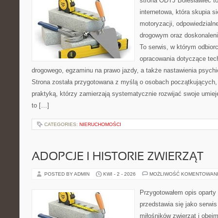
strona ODTJ Bolesławiec t
internetowa, która skupia s
motoryzacji, odpowiedzialn
drogowym oraz doskonaleni
To serwis, w którym odbiorc
opracowania dotyczące tech
drogowego, egzaminu na prawo jazdy, a także nastawienia psychi
Strona została przygotowana z myślą o osobach początkujących, 
praktyką, którzy zamierzają systematycznie rozwijać swoje umieję
to […]
CATEGORIES:
NIERUCHOMOŚCI
ADOPCJE I HISTORIE ZWIERZĄT
POSTED BY ADMIN
KWI - 2 - 2026
MOŻLIWOŚĆ KOMENTOWAN
Przygotowałem opis oparty 
przedstawia się jako serwis 
miłośników zwierząt i obejm