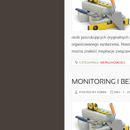
osób poszukujących oryginalnych 
organizowanego wydarzenia. Nowośc
można znaleźć inspiracje związan
CATEGORIES:
NIERUCHOMOŚCI
MONITORING I B
POSTED BY ADMIN
MAJ - 7 - 2