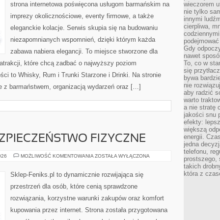
strona internetowa poświęcona usługom barmańskim na
wieczorem ut
nie tylko sa
imprezy okolicznościowe, eventy firmowe, a także
innymi ludźm
cierpliwa, mn
eleganckie kolacje. Serwis skupia się na budowaniu
codziennymi 
niezapomnianych wspomnień, dzięki którym każda
podejmować 
Gdy odpoczyn
zabawa nabiera elegancji. To miejsce stworzone dla
nawet sposó
atrakcji, które chcą zadbać o najwyższy poziom
To, co w st
się przytłac
i to Whisky, Rum i Trunki Starzone i Drinki. Na stronie
bywa bardzie
nie rozwiązuj
e z barmaństwem, organizacją wydarzeń oraz […]
aby radzić s
warto trakto
a nie stratę
jakości snu 
efekty: leps
większą odp
energii. Cza
EZPIECZEŃSTWO FIZYCZNE
jedna decyzj
telefonu, re
MONITORING
026
MOŻLIWOŚĆ KOMENTOWANIA
ZOSTAŁA WYŁĄCZONA
prostszego, 
I
takich drobn
BEZPIECZEŃSTWO
FIZYCZNE
która z czas
Sklep-Feniks.pl to dynamicznie rozwijająca się
przestrzeń dla osób, które cenią sprawdzone
rozwiązania, korzystne warunki zakupów oraz komfort
kupowania przez internet. Strona została przygotowana