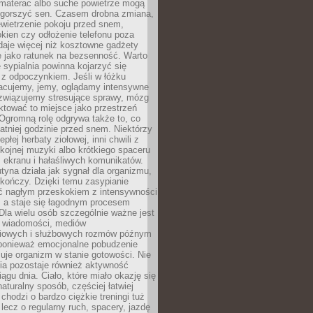
materac albo suche powietrze mogą
gorszyć sen. Czasem drobna zmiana,
ewietrzenie pokoju przed snem,
okien czy odłożenie telefonu poza
 daje więcej niż kosztowne gadżety
 jako ratunek na bezsenność. Warto
 sypialnia powinna kojarzyć się
 z odpoczynkiem. Jeśli w łóżku
racujemy, jemy, oglądamy intensywne
ozwiązujemy stresujące sprawy, mózg
aktować to miejsce jako przestrzeń
Ogromną rolę odgrywa także to, co
atniej godzinie przed snem. Niektórzy
epłej herbaty ziołowej, inni chwili z
kojnej muzyki albo krótkiego spaceru
 ekranu i hałaśliwych komunikatów.
tyna działa jak sygnał dla organizmu,
 kończy. Dzięki temu zasypianie
yć nagłym przeskokiem z intensywności
, a staje się łagodnym procesem
Dla wielu osób szczególnie ważne jest
e wiadomości, mediów
iowych i służbowych rozmów późnym
ponieważ emocjonalne pobudzenie
uje organizm w stanie gotowości. Nie
ia pozostaje również aktywność
iągu dnia. Ciało, które miało okazję się
turalny sposób, częściej łatwiej
 chodzi o bardzo ciężkie treningi tuż
lecz o regularny ruch, spacery, jazdę