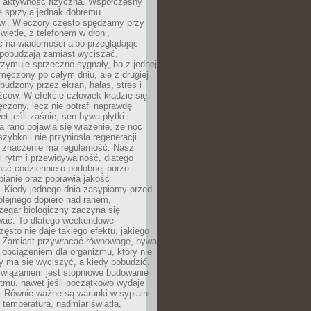
zy aktywność fizyczna. Współczesny
ie sprzyja jednak dobremu
i. Wieczory często spędzamy przy
ietle, z telefonem w dłoni,
c na wiadomości albo przeglądając
e pobudzają zamiast wyciszać.
zymuje sprzeczne sygnały, bo z jednej
zmęczony po całym dniu, ale z drugiej
budzony przez ekran, hałas, stres i
ców. W efekcie człowiek kładzie się
czony, lecz nie potrafi naprawdę
t jeśli zaśnie, sen bywa płytki i
a rano pojawia się wrażenie, że noc
szybko i nie przyniosła regeneracji.
 znaczenie ma regularność. Nasz
i rytm i przewidywalność, dlatego
pać codziennie o podobnej porze
pianie oraz poprawia jakość
 Kiedy jednego dnia zasypiamy przed
olejnego dopiero nad ranem,
zegar biologiczny zaczyna się
wać. To dlatego weekendowe
zęsto nie daje takiego efektu, jakiego
 Zamiast przywracać równowagę, bywa
obciążeniem dla organizmu, który nie
dy ma się wyciszyć, a kiedy pobudzić.
wiązaniem jest stopniowe budowanie
ytmu, nawet jeśli początkowo wydaje
e. Równie ważne są warunki w sypialni.
temperatura, nadmiar światła,