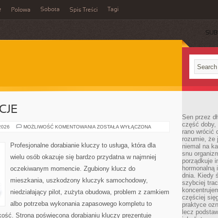
e
Sobota
Tagi
Połowa
Spis Treści
SUB
CJE
Sen przez dł
część doby, 
PRAWO
 2026
MOŻLIWOŚĆ KOMENTOWANIA
ZOSTAŁA WYŁĄCZONA
rano wrócić 
I
REGULACJE
rozumie, że
Profesjonalne dorabianie kluczy to usługa, która dla
niemal na ka
snu organizm
wielu osób okazuje się bardzo przydatna w najmniej
porządkuje i
hormonalną i
oczekiwanym momencie. Zgubiony klucz do
dnia. Kiedy 
mieszkania, uszkodzony kluczyk samochodowy,
szybciej trac
koncentrujem
niedziałający pilot, zużyta obudowa, problem z zamkiem
częściej się
albo potrzeba wykonania zapasowego kompletu to
praktyce ozn
lecz podsta
bkość. Strona poświęcona dorabianiu kluczy prezentuje