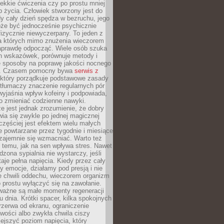
lekkie ćwiczenia czy po prostu mniej
b życia. Człowiek stworzony jest do
dy cały dzień spędza w bezruchu, jego
że być jednocześnie psychicznie
izycznie niewyczerpany. To jeden z
a których mimo znużenia wieczorem
aprawdę odpocząć. Wiele osób szuka
h wskazówek, porównuje metody i
e sposoby na poprawę jakości nocnego
. Czasem pomocny bywa
serwis z
który porządkuje podstawowe zasady
 tłumaczy znaczenie regularnych pór
wyjaśnia wpływ kofeiny i podpowiada,
o zmieniać codzienne nawyki.
e jest jednak zrozumienie, że dobry
wia się zwykle po jednej magicznej
częściej jest efektem wielu małych
re powtarzane przez tygodnie i miesiące
zajemnie się wzmacniać. Warto też
ę temu, jak na sen wpływa stres. Nawet
dzona sypialnia nie wystarczy, jeśli
aje pełna napięcia. Kiedy przez cały
y emocje, działamy pod presją i nie
e chwili oddechu, wieczorem organizm
po prostu wyłączyć się na zawołanie.
 ważne są małe momenty regeneracji
u dnia. Krótki spacer, kilka spokojnych
zerwa od ekranu, ograniczenie
wości albo zwykła chwila ciszy
iejszyć poziom napięcia, który