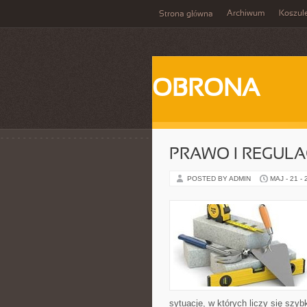
Archiwum
Koszul
Strona główna
OBRONA
PRAWO I REGULA
POSTED BY ADMIN
MAJ - 21 -
sytuacje, w których liczy się szy