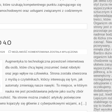
jak dieta c
styl życia n
ób, które szukają kompetentnego punktu zajmującego się
wypoczynkow
samochodowymi oraz usługami związanymi z codziennym
sztucznym św
odpowiadają
treści, któr
Organizm otr
strony jest 
pozostaje po
nadmiar bodź
do łóżka zmę
zasnąć. Nawe
 4.0
przerywany, 
minęła zbyt 
SPOŁECZEŃSTWO
 2026
MOŻLIWOŚĆ KOMENTOWANIA
ZOSTAŁA WYŁĄCZONA
Bardzo duże
4.0
organizm lub
chodzenie s
Augmentyka to technologiczna przestrzeń internetowa
ułatwia zasy
dla osób, które chcą lepiej zrozumieć świat robotyki
wypoczynku.
północą, a k
oraz jego wpływ na człowieka. Strona została stworzona
wewnętrzny 
z myślą o czytelnikach, którzy interesują się tym, jak
rozregulowy
odsypianie c
automaty zmieniają nasze nawyki. To miejsce, w którym
oczekujemy.
dodatkowym 
nauka nie jest przedstawiana jedynie jako suchy zbiór
wie już, kie
rzyszłość. Na stronie można znaleźć artykuły poświęcone
Lepszym roz
stabilnego r
wno kojarzyły się głównie z cyberpunkowymi wizjami, a […]
się to trudn
Zbyt wysoka 