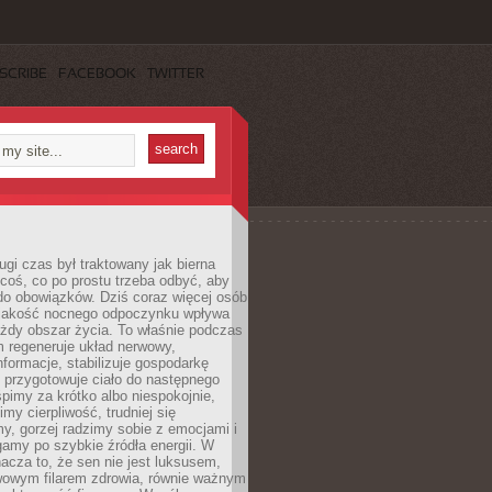
SCRIBE
FACEBOOK
TWITTER
ugi czas był traktowany jak bierna
coś, co po prostu trzeba odbyć, aby
do obowiązków. Dziś coraz więcej osób
 jakość nocnego odpoczynku wpływa
żdy obszar życia. To właśnie podczas
 regeneruje układ nerwowy,
nformacje, stabilizuje gospodarkę
 przygotowuje ciało do następnego
śpimy za krótko albo niespokojnie,
imy cierpliwość, trudniej się
y, gorzej radzimy sobie z emocjami i
gamy po szybkie źródła energii. W
acza to, że sen nie jest luksusem,
wowym filarem zdrowia, równie ważnym