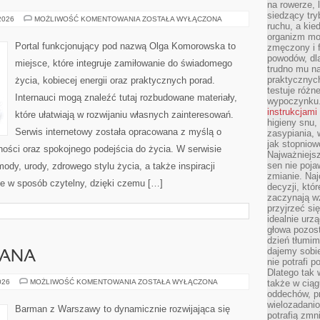
na rowerze, 
siedzący try
KULTURA
 2026
MOŻLIWOŚĆ KOMENTOWANIA
ZOSTAŁA WYŁĄCZONA
ruchu, a kie
I
SZTUKA
organizm mo
Portal funkcjonujący pod nazwą Olga Komorowska to
zmęczony i f
powodów, dl
miejsce, które integruje zamiłowanie do świadomego
trudno mu n
praktycznyc
życia, kobiecej energii oraz praktycznych porad.
testuje różn
Internauci mogą znaleźć tutaj rozbudowane materiały,
wypoczynku
instrukcjami
które ułatwiają w rozwijaniu własnych zainteresowań.
higieny snu,
Serwis internetowy została opracowana z myślą o
zasypiania, 
jak stopniow
ności oraz spokojnego podejścia do życia. W serwisie
Najważniejsz
sen nie poja
dy, urody, zdrowego stylu życia, a także inspiracji
zmianie. Naj
ne w sposób czytelny, dzięki czemu […]
decyzji, któ
zaczynają w
przyjrzeć si
idealnie urzą
głowa pozost
dzień tłumim
dajemy sobi
MANA
nie potrafi 
Dlatego tak
PORADNIK
026
MOŻLIWOŚĆ KOMENTOWANIA
ZOSTAŁA WYŁĄCZONA
także w ciąg
BARMANA
oddechów, pr
wielozadanio
Barman z Warszawy to dynamicznie rozwijająca się
potrafią zmn