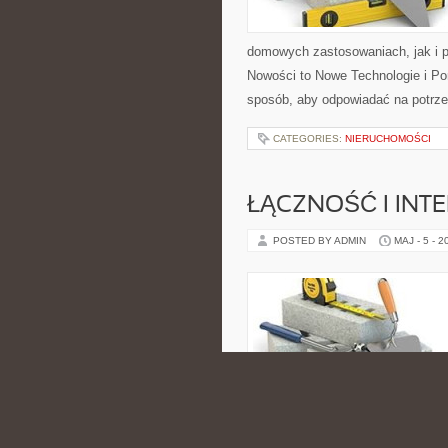
domowych zastosowaniach, jak i p
Nowości to Nowe Technologie i Pora
sposób, aby odpowiadać na potrze
CATEGORIES:
NIERUCHOMOŚCI
ŁĄCZNOŚĆ I INTE
POSTED BY ADMIN
MAJ - 5 - 2
może znaleźć wiedzę przydatne za
użytkowania, przygotowania do sp