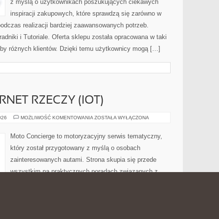
z myślą o użytkownikach poszukujących ciekawych
inspiracji zakupowych, które sprawdzą się zarówno w
odczas realizacji bardziej zaawansowanych potrzeb.
dniki i Tutoriale. Oferta sklepu została opracowana w taki
by różnych klientów. Dzięki temu użytkownicy mogą […]
RNET RZECZY (IOT)
ŁĄCZNOŚĆ
026
MOŻLIWOŚĆ KOMENTOWANIA
ZOSTAŁA WYŁĄCZONA
I
INTERNET
RZECZY
Moto Concierge to motoryzacyjny serwis tematyczny,
(IOT)
który został przygotowany z myślą o osobach
zainteresowanych autami. Strona skupia się przede
wszystkim na praktycznych poradach związanych z
kupnem samochodów, zwłaszcza tych dostępnych na
rynku z drugiej ręki. To miejsce, w którym czytelnik
równo przed zakupem auta, jak i podczas jego codziennego
rzedaży czy oceny stanu technicznego pojazdu. Zobacz