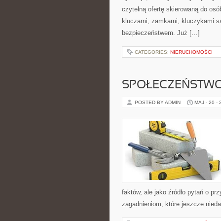
czytelną ofertę skierowaną do os
kluczami, zamkami, kluczykami 
bezpieczeństwem. Już […]
CATEGORIES:
NIERUCHOMOŚCI
SPOŁECZEŃSTWO
POSTED BY ADMIN
MAJ - 20 -
faktów, ale jako źródło pytań o p
zagadnieniom, które jeszcze nieda