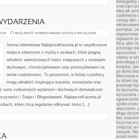
niewygodny 
znacząco po
taka jak prz
zasłonięcie 
zasięg ręki,
 WYDARZENIA
reklamowane
pamiętać, że
AKTUALNOŚCI
 2026
MOŻLIWOŚĆ KOMENTOWANIA
ZOSTAŁA WYŁĄCZONA
organizmowi
I
regularnie p
WYDARZENIA
filmy albo r
Strona internetowa NajlepszeKazania.pl to współczesne
przestaje tr
miejsce stworzone z myślą o osobach, które pragną
wyciszenia. 
robimy w ost
odnaleźć wartościowych treści związanych z rozwojem
potrzebują ci
książką, spo
duchowym, chrześcijaństwem oraz przemyśleniami na
po domu bez
temat codzienności. To przestrzeń, w której czytelnicy
Wieczorna ru
że dzień się
mogą odnaleźć inspirujące kazania, rozważania oraz
przestaje b
ieć sens codziennych wydarzeń i duchowych doświadczeń.
do bezruchu
wyciszania. 
roczystości i Święci i Błogosławieni. NajlepszeKazania.pl
ograniczeni
społecznośc
obach, które chcą regularnie odkrywać treści […]
wieczorem, 
długo utrzym
bez znaczen
fizyczna w c
zmęczyć w na
zasypia. Nie
KA
przed snem, 