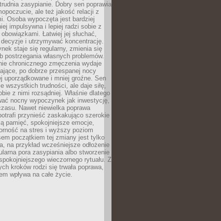
rudnia zasypianie. Dobry sen poprawia
mopoczucie, ale też jakość relacji z
i. Osoba wypoczęta jest bardziej
iej impulsywna i lepiej radzi sobie z
obowiązkami. Łatwiej jej słuchać,
decyzje i utrzymywać koncentrację.
ek staje się regularny, zmienia się
b postrzegania własnych problemów.
anie chronicznego zmęczenia wydaje
zające, po dobrze przespanej nocy
j uporządkowane i mniej groźne. Sen
e wszystkich trudności, ale daje siłę,
obie z nimi rozsądniej. Właśnie dlatego
wać nocny wypoczynek jak inwestycję,
 czasu. Nawet niewielka poprawa
potrafi przynieść zaskakująco szerokie
zą pamięć, spokojniejsze emocje,
orność na stres i wyższy poziom
sem początkiem tej zmiany jest tylko
a, na przykład wcześniejsze odłożenie
gularna pora zasypiania albo stworzenie
spokojniejszego wieczornego rytuału. Z
ych kroków rodzi się trwała poprawa,
em wpływa na całe życie.