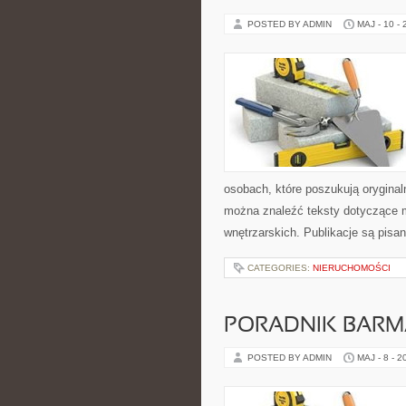
POSTED BY ADMIN
MAJ - 10 -
osobach, które poszukują oryginal
można znaleźć teksty dotyczące mo
wnętrzarskich. Publikacje są pisa
CATEGORIES:
NIERUCHOMOŚCI
PORADNIK BAR
POSTED BY ADMIN
MAJ - 8 - 2