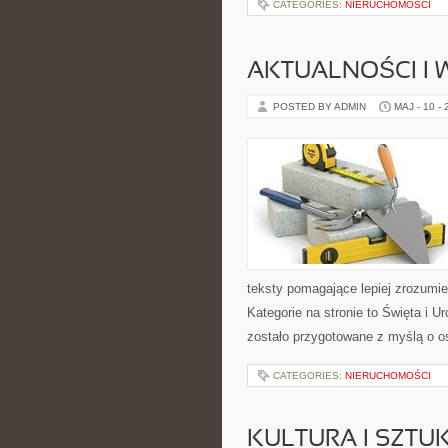
CATEGORIES:
NIERUCHOMOŚCI
AKTUALNOŚCI I
POSTED BY ADMIN
MAJ - 10 -
teksty pomagające lepiej zrozum
Kategorie na stronie to Święta i U
zostało przygotowane z myślą o os
CATEGORIES:
NIERUCHOMOŚCI
KULTURA I SZTU