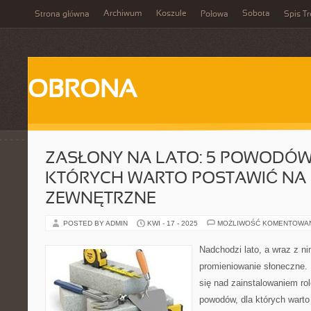
Archiwum
Koszule
Sobota
Strona główna
Połowa
Spis Tr
OBRONA
ZASŁONY NA LATO: 5 POWODÓW
KTÓRYCH WARTO POSTAWIĆ NA
ZEWNĘTRZNE
POSTED BY ADMIN
KWI - 17 - 2025
MOŻLIWOŚĆ KOMENTOWA
Nadchodzi lato, a wraz z ni
promieniowanie słoneczne. 
się nad zainstalowaniem ro
powodów, dla których warto