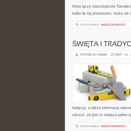
która łączy mieszkańców Tarnobrze
trafia do tej przestrzeni, może od 
CATEGORIES:
NIERUCHOMOŚCI
ŚWIĘTA I TRADYC
POSTED BY ADMIN
MAR - 14 -
tradycja, a także informacje ważn
odczuć, że jest to miejsce pełne 
CATEGORIES:
NIERUCHOMOŚCI