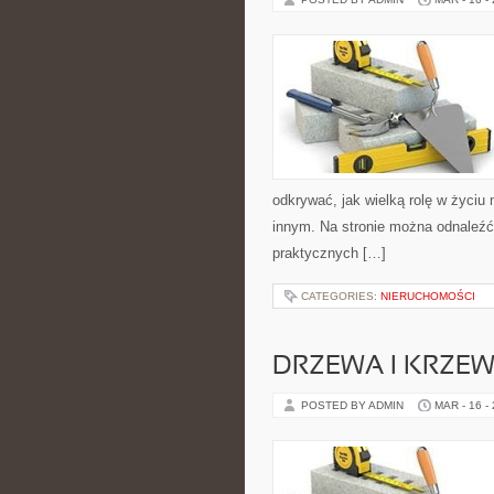
odkrywać, jak wielką rolę w życiu
innym. Na stronie można odnaleźć 
praktycznych […]
CATEGORIES:
NIERUCHOMOŚCI
DRZEWA I KRZE
POSTED BY ADMIN
MAR - 16 -