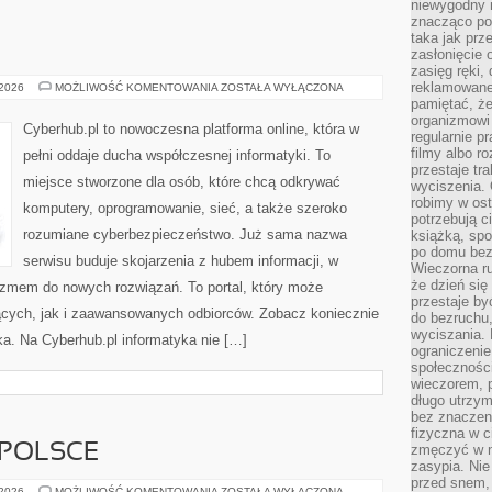
niewygodny 
znacząco po
taka jak prz
zasłonięcie 
zasięg ręki,
reklamowane
INFORMATYKA
 2026
MOŻLIWOŚĆ KOMENTOWANIA
ZOSTAŁA WYŁĄCZONA
pamiętać, że
organizmowi
Cyberhub.pl to nowoczesna platforma online, która w
regularnie p
filmy albo r
pełni oddaje ducha współczesnej informatyki. To
przestaje tr
miejsce stworzone dla osób, które chcą odkrywać
wyciszenia. 
robimy w ost
komputery, oprogramowanie, sieć, a także szeroko
potrzebują ci
rozumiane cyberbezpieczeństwo. Już sama nazwa
książką, spo
po domu bez
serwisu buduje skojarzenia z hubem informacji, w
Wieczorna ru
że dzień się
jazmem do nowych rozwiązań. To portal, który może
przestaje b
cych, jak i zaawansowanych odbiorców. Zobacz koniecznie
do bezruchu
wyciszania. 
yka. Na Cyberhub.pl informatyka nie […]
ograniczeni
społecznośc
wieczorem, 
długo utrzym
bez znaczen
fizyczna w c
POLSCE
zmęczyć w na
zasypia. Nie
przed snem, 
HARCERSTWO
 2026
MOŻLIWOŚĆ KOMENTOWANIA
ZOSTAŁA WYŁĄCZONA