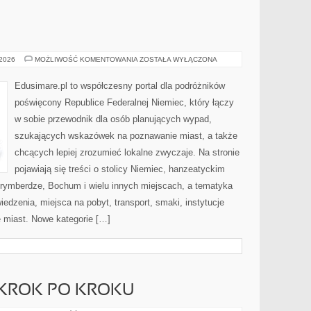
KOLONIA
 2026
MOŻLIWOŚĆ KOMENTOWANIA
ZOSTAŁA WYŁĄCZONA
(KÖLN)
Edusimare.pl to współczesny portal dla podróżników
poświęcony Republice Federalnej Niemiec, który łączy
w sobie przewodnik dla osób planujących wypad,
szukających wskazówek na poznawanie miast, a także
chcących lepiej zrozumieć lokalne zwyczaje. Na stronie
pojawiają się treści o stolicy Niemiec, hanzeatyckim
orymberdze, Bochum i wielu innych miejscach, a tematyka
edzenia, miejsca na pobyt, transport, smaki, instytucje
ie miast. Nowe kategorie […]
KROK PO KROKU