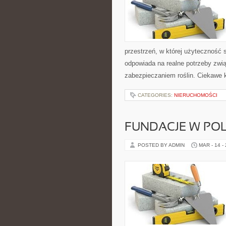
przestrzeń, w której użyteczność 
odpowiada na realne potrzeby zwi
zabezpieczaniem roślin. Ciekawe 
CATEGORIES:
NIERUCHOMOŚCI
FUNDACJE W PO
POSTED BY ADMIN
MAR - 14 -