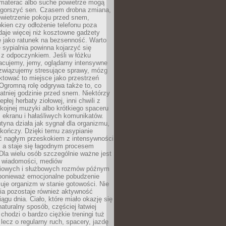
materac albo suche powietrze mogą
gorszyć sen. Czasem drobna zmiana,
ewietrzenie pokoju przed snem,
okien czy odłożenie telefonu poza
 daje więcej niż kosztowne gadżety
 jako ratunek na bezsenność. Warto
 sypialnia powinna kojarzyć się
 z odpoczynkiem. Jeśli w łóżku
racujemy, jemy, oglądamy intensywne
ozwiązujemy stresujące sprawy, mózg
aktować to miejsce jako przestrzeń
Ogromną rolę odgrywa także to, co
atniej godzinie przed snem. Niektórzy
epłej herbaty ziołowej, inni chwili z
kojnej muzyki albo krótkiego spaceru
 ekranu i hałaśliwych komunikatów.
tyna działa jak sygnał dla organizmu,
 kończy. Dzięki temu zasypianie
yć nagłym przeskokiem z intensywności
, a staje się łagodnym procesem
Dla wielu osób szczególnie ważne jest
e wiadomości, mediów
iowych i służbowych rozmów późnym
ponieważ emocjonalne pobudzenie
uje organizm w stanie gotowości. Nie
ia pozostaje również aktywność
iągu dnia. Ciało, które miało okazję się
turalny sposób, częściej łatwiej
 chodzi o bardzo ciężkie treningi tuż
lecz o regularny ruch, spacery, jazdę