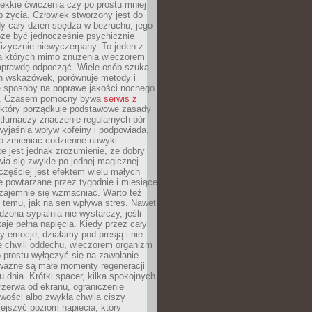
lekkie ćwiczenia czy po prostu mniej
b życia. Człowiek stworzony jest do
dy cały dzień spędza w bezruchu, jego
że być jednocześnie psychicznie
izycznie niewyczerpany. To jeden z
a których mimo znużenia wieczorem
aprawdę odpocząć. Wiele osób szuka
h wskazówek, porównuje metody i
e sposoby na poprawę jakości nocnego
. Czasem pomocny bywa
serwis z
który porządkuje podstawowe zasady
 tłumaczy znaczenie regularnych pór
wyjaśnia wpływ kofeiny i podpowiada,
o zmieniać codzienne nawyki.
e jest jednak zrozumienie, że dobry
wia się zwykle po jednej magicznej
częściej jest efektem wielu małych
re powtarzane przez tygodnie i miesiące
zajemnie się wzmacniać. Warto też
ę temu, jak na sen wpływa stres. Nawet
dzona sypialnia nie wystarczy, jeśli
aje pełna napięcia. Kiedy przez cały
y emocje, działamy pod presją i nie
e chwili oddechu, wieczorem organizm
po prostu wyłączyć się na zawołanie.
 ważne są małe momenty regeneracji
u dnia. Krótki spacer, kilka spokojnych
zerwa od ekranu, ograniczenie
wości albo zwykła chwila ciszy
iejszyć poziom napięcia, który