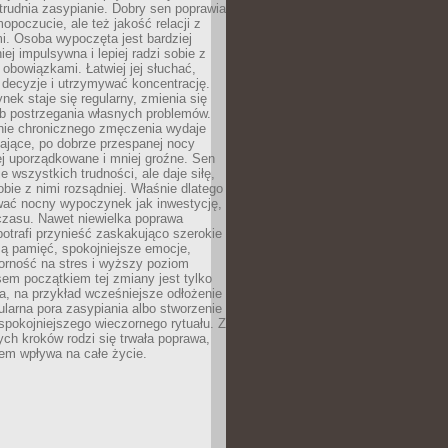
rudnia zasypianie. Dobry sen poprawia
mopoczucie, ale też jakość relacji z
i. Osoba wypoczęta jest bardziej
iej impulsywna i lepiej radzi sobie z
obowiązkami. Łatwiej jej słuchać,
decyzje i utrzymywać koncentrację.
ek staje się regularny, zmienia się
b postrzegania własnych problemów.
anie chronicznego zmęczenia wydaje
zające, po dobrze przespanej nocy
j uporządkowane i mniej groźne. Sen
e wszystkich trudności, ale daje siłę,
obie z nimi rozsądniej. Właśnie dlatego
wać nocny wypoczynek jak inwestycję,
 czasu. Nawet niewielka poprawa
potrafi przynieść zaskakująco szerokie
zą pamięć, spokojniejsze emocje,
orność na stres i wyższy poziom
sem początkiem tej zmiany jest tylko
a, na przykład wcześniejsze odłożenie
gularna pora zasypiania albo stworzenie
spokojniejszego wieczornego rytuału. Z
ych kroków rodzi się trwała poprawa,
em wpływa na całe życie.