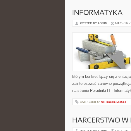
INFORMATYKA
POSTED BY ADMIN
MAR - 16 -
którym konkret łączy się z entuz
zainteresować zarówno początkują
na stronie Poradniki IT i Informat
CATEGORIES:
NIERUCHOMOŚCI
HARCERSTWO W 
POSTED BY ADMIN
MAR - 16 -