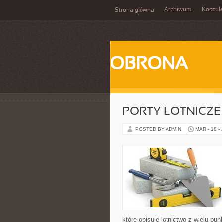
Archiwum
Koszul
Strona główna
OBRONA
PORTY LOTNICZE
POSTED BY ADMIN
MAR - 18 -
które opisuje lotnictwo z wielu pu