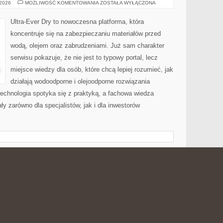
BUDOWA
 2026
MOŻLIWOŚĆ KOMENTOWANIA
ZOSTAŁA WYŁĄCZONA
DOMU
KROK
PO
Ultra-Ever Dry to nowoczesna platforma, która
KROKU
koncentruje się na zabezpieczaniu materiałów przed
wodą, olejem oraz zabrudzeniami. Już sam charakter
serwisu pokazuje, że nie jest to typowy portal, lecz
miejsce wiedzy dla osób, które chcą lepiej rozumieć, jak
działają wodoodporne i olejoodporne rozwiązania
 technologia spotyka się z praktyką, a fachowa wiedza
y zarówno dla specjalistów, jak i dla inwestorów
TECZNE
PREZENTY
 2026
MOŻLIWOŚĆ KOMENTOWANIA
ZOSTAŁA WYŁĄCZONA
ŚWIĄTECZNE
Pasotti to wyrafinowana strona internetowa, która
koncentruje się na tematyce ekskluzywnych