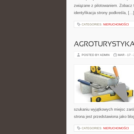
związane z pilotowaniem. Zobacz t
identyfikacja strony podkreśla, […
CATEGORIES:
NIERUCHOMOŚCI
AGROTURYSTYKA 
POSTED BY ADMIN
MAR - 17 -
szukaniu wyjątkowych miejsc zaró
strona jest przedstawiona jako blo
CATEGORIES:
NIERUCHOMOŚCI