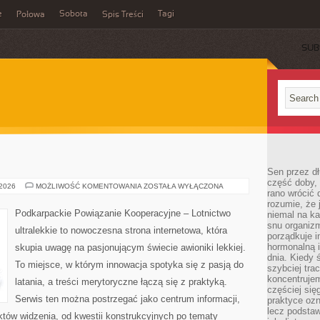
e
Sobota
Tagi
Połowa
Spis Treści
SUB
Sen przez dł
część doby, 
PORTY
 2026
MOŻLIWOŚĆ KOMENTOWANIA
ZOSTAŁA WYŁĄCZONA
rano wrócić 
LOTNICZE
rozumie, że
Podkarpackie Powiązanie Kooperacyjne – Lotnictwo
niemal na ka
snu organizm
ultralekkie to nowoczesna strona internetowa, która
porządkuje i
hormonalną i
skupia uwagę na pasjonującym świecie awioniki lekkiej.
dnia. Kiedy 
To miejsce, w którym innowacja spotyka się z pasją do
szybciej trac
koncentrujem
latania, a treści merytoryczne łączą się z praktyką.
częściej się
Serwis ten można postrzegać jako centrum informacji,
praktyce ozn
lecz podsta
nktów widzenia, od kwestii konstrukcyjnych po tematy