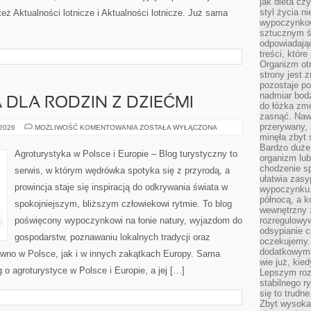
jak dieta c
styl życia n
eż Aktualności lotnicze i Aktualności lotnicze. Już sama
wypoczynkow
]
sztucznym św
odpowiadają
treści, któr
Organizm otr
strony jest 
pozostaje po
nadmiar bodź
DLA RODZIN Z DZIEĆMI
do łóżka zmę
zasnąć. Nawe
przerywany, 
AGROTURYSTYKA
 2026
MOŻLIWOŚĆ KOMENTOWANIA
ZOSTAŁA WYŁĄCZONA
DLA
minęła zbyt 
RODZIN
Bardzo duże
Z
Agroturystyka w Polsce i Europie – Blog turystyczny to
organizm lub
DZIEĆMI
chodzenie s
serwis, w którym wędrówka spotyka się z przyrodą, a
ułatwia zasy
prowincja staje się inspiracją do odkrywania świata w
wypoczynku.
północą, a k
spokojniejszym, bliższym człowiekowi rytmie. To blog
wewnętrzny 
poświęcony wypoczynkowi na łonie natury, wyjazdom do
rozregulowy
odsypianie c
gospodarstw, poznawaniu lokalnych tradycji oraz
oczekujemy.
dodatkowym 
wno w Polsce, jak i w innych zakątkach Europy. Sama
wie już, kie
g o agroturystyce w Polsce i Europie, a jej […]
Lepszym roz
stabilnego r
się to trudn
Zbyt wysoka 