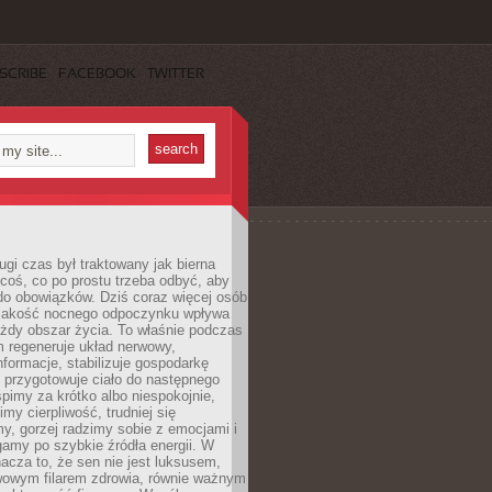
SCRIBE
FACEBOOK
TWITTER
ugi czas był traktowany jak bierna
coś, co po prostu trzeba odbyć, aby
do obowiązków. Dziś coraz więcej osób
 jakość nocnego odpoczynku wpływa
żdy obszar życia. To właśnie podczas
 regeneruje układ nerwowy,
nformacje, stabilizuje gospodarkę
 przygotowuje ciało do następnego
śpimy za krótko albo niespokojnie,
imy cierpliwość, trudniej się
y, gorzej radzimy sobie z emocjami i
gamy po szybkie źródła energii. W
acza to, że sen nie jest luksusem,
wowym filarem zdrowia, równie ważnym