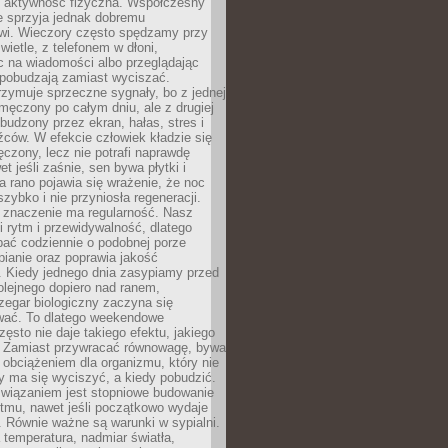
zy aktywność fizyczna. Współczesny
ie sprzyja jednak dobremu
i. Wieczory często spędzamy przy
ietle, z telefonem w dłoni,
c na wiadomości albo przeglądając
e pobudzają zamiast wyciszać.
zymuje sprzeczne sygnały, bo z jednej
zmęczony po całym dniu, ale z drugiej
budzony przez ekran, hałas, stres i
ców. W efekcie człowiek kładzie się
czony, lecz nie potrafi naprawdę
t jeśli zaśnie, sen bywa płytki i
a rano pojawia się wrażenie, że noc
szybko i nie przyniosła regeneracji.
 znaczenie ma regularność. Nasz
i rytm i przewidywalność, dlatego
pać codziennie o podobnej porze
pianie oraz poprawia jakość
 Kiedy jednego dnia zasypiamy przed
olejnego dopiero nad ranem,
zegar biologiczny zaczyna się
wać. To dlatego weekendowe
zęsto nie daje takiego efektu, jakiego
 Zamiast przywracać równowagę, bywa
obciążeniem dla organizmu, który nie
dy ma się wyciszyć, a kiedy pobudzić.
wiązaniem jest stopniowe budowanie
ytmu, nawet jeśli początkowo wydaje
e. Równie ważne są warunki w sypialni.
temperatura, nadmiar światła,