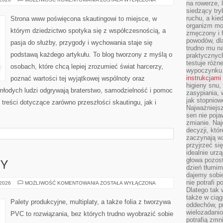
na rowerze, 
W
siedzący try
POLSCE
ruchu, a kie
Strona www poświęcona skautingowi to miejsce, w
organizm mo
którym dziedzictwo spotyka się z współczesnością, a
zmęczony i f
powodów, dl
pasja do służby, przygody i wychowania staje się
trudno mu n
podstawą każdego artykułu. To blog tworzony z myślą o
praktycznyc
testuje różn
osobach, które chcą lepiej zrozumieć świat harcerzy,
wypoczynku
instrukcjami
poznać wartości tej wyjątkowej wspólnoty oraz
higieny snu,
 młodych ludzi odgrywają braterstwo, samodzielność i pomoc
zasypiania, 
jak stopniow
treści dotyczące zarówno przeszłości skautingu, jak i
Najważniejsz
sen nie poja
zmianie. Naj
decyzji, któ
zaczynają w
przyjrzeć si
idealnie urzą
głowa pozost
WY
dzień tłumim
dajemy sobi
nie potrafi 
DRZEWA
 2026
MOŻLIWOŚĆ KOMENTOWANIA
ZOSTAŁA WYŁĄCZONA
I
Dlatego tak
KRZEWY
także w ciąg
Palety produkcyjne, multiplaty, a także folia z tworzywa
oddechów, pr
wielozadanio
PVC to rozwiązania, bez których trudno wyobrazić sobie
potrafią zmn