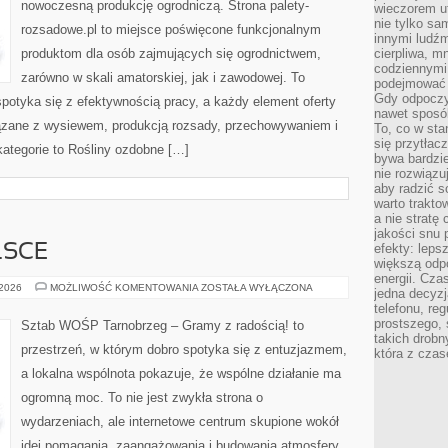
nowoczesną produkcję ogrodniczą. Strona palety-
wieczorem ut
nie tylko sa
rozsadowe.pl to miejsce poświęcone funkcjonalnym
innymi ludźm
produktom dla osób zajmujących się ogrodnictwem,
cierpliwa, mn
codziennymi 
zarówno w skali amatorskiej, jak i zawodowej. To
podejmować 
Gdy odpoczyn
spotyka się z efektywnością pracy, a każdy element oferty
nawet sposó
ązane z wysiewem, produkcją rozsady, przechowywaniem i
To, co w st
się przytłac
kategorie to Rośliny ozdobne […]
bywa bardzie
nie rozwiązuj
aby radzić s
warto trakto
a nie stratę
jakości snu 
efekty: leps
LSCE
większą odp
energii. Cza
FUNDACJE
 2026
MOŻLIWOŚĆ KOMENTOWANIA
ZOSTAŁA WYŁĄCZONA
jedna decyzj
W
telefonu, re
POLSCE
prostszego, 
Sztab WOŚP Tarnobrzeg – Gramy z radością! to
takich drobn
przestrzeń, w którym dobro spotyka się z entuzjazmem,
która z czas
a lokalna wspólnota pokazuje, że wspólne działanie ma
ogromną moc. To nie jest zwykła strona o
wydarzeniach, ale internetowe centrum skupione wokół
idei pomagania, zaangażowania i budowania atmosfery,