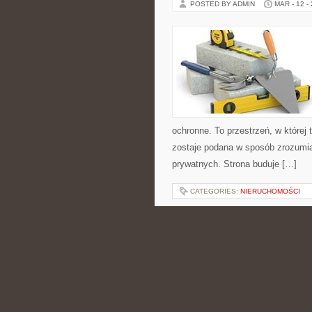
POSTED BY ADMIN
MAR - 12 -
ochronne. To przestrzeń, w której
zostaje podana w sposób zrozumiał
prywatnych. Strona buduje […]
CATEGORIES:
NIERUCHOMOŚCI
PREZENTY ŚWIĄ
POSTED BY ADMIN
MAR - 11 -