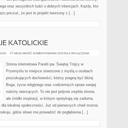
ga oraz wszystkich ludzi o dobrych intencjach. Każdy, kto
razu poczuć, że jest to projekt tworzony z […]
JE KATOLICKIE
ŚWIĘTA
 2026
MOŻLIWOŚĆ KOMENTOWANIA
ZOSTAŁA WYŁĄCZONA
I
TRADYCJE
KATOLICKIE
Strona internetowa Parafii pw. Świętej Trójcy w
Przemyślu to miejsce stworzone z myślą o osobach
poszukujących duchowości, którzy pragną być bliżej
Boga, życia religijnego oraz codziennych spraw swojej
rodziny wierzących. To nie jest jedynie zwykła strona,
ale źródło inspiracji, w którym spotykają się zaduma,
e dla lokalnej społeczności. Już od pierwszych chwil można
spokoju, gdzie słowo ma prowadzić do pogłębienia […]