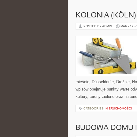
KOLONIA (KÖLN)
POSTED BY ADMIN
MAR - 12 -
mieście, Düsseldorfie, Dreźnie, N
wpisów obejmuje punkty warte odwi
kultury, tereny zielone oraz histor
CATEGORIES:
NIERUCHOMOŚCI
BUDOWA DOMU 