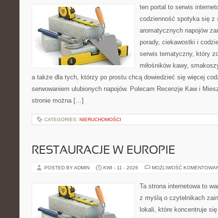
ten portal to serwis intern
codzienność spotyka się z 
aromatycznych napojów zam
porady, ciekawostki i codz
serwis tematyczny, który zo
miłośników kawy, smakoszy
a także dla tych, którzy po prostu chcą dowiedzieć się więcej co
serwowaniem ulubionych napojów. Polecam Recenzje Kaw i Miesz
stronie można […]
CATEGORIES:
NIERUCHOMOŚCI
RESTAURACJE W EUROPIE
POSTED BY ADMIN
KWI - 11 - 2026
MOŻLIWOŚĆ KOMENTOWA
Ta strona internetowa to w
z myślą o czytelnikach za
lokali, które koncentruje s