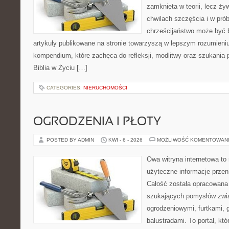
zamknięta w teorii, lecz ż
chwilach szczęścia i w pró
chrześcijaństwo może być b
artykuły publikowane na stronie towarzyszą w lepszym rozumieniu r
kompendium, które zachęca do refleksji, modlitwy oraz szukania 
Biblia w Życiu […]
CATEGORIES:
NIERUCHOMOŚCI
OGRODZENIA I PŁOTY
POSTED BY ADMIN
KWI - 6 - 2026
MOŻLIWOŚĆ KOMENTOWAN
Owa witryna internetowa to
użyteczne informacje przeni
Całość została opracowana 
szukających pomysłów zwi
ogrodzeniowymi, furtkami, 
balustradami. To portal, któ