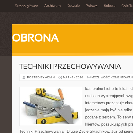
Archiwum
Koszule
Sobota
Strona główna
Połowa
Spis Tr
OBRONA
TECHNIKI PRZECHOWYWANIA
POSTED BY ADMIN
MAJ - 4 - 2026
MOŻLIWOŚĆ KOMENTOWAN
kameralne bistro to lokal, 
osobach wybierających wyg
internetowa prezentuje char
jedzenie mają być nie tylko
podane z sercem. To serwi
klientów, poszukujących pr
Techniki Przechowywania i Drugie Życie Składników. Już od pier