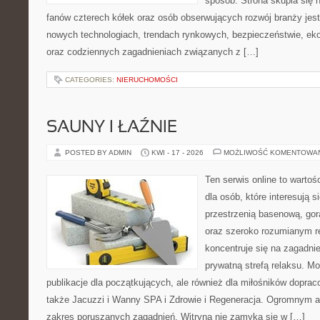
sposób. Strona skupia się 
fanów czterech kółek oraz osób obserwujących rozwój branży jest
nowych technologiach, trendach rynkowych, bezpieczeństwie, ekol
oraz codziennych zagadnieniach związanych z […]
CATEGORIES:
NIERUCHOMOŚCI
SAUNY I ŁAŹNIE
POSTED BY ADMIN
KWI - 17 - 2026
MOŻLIWOŚĆ KOMENTOWA
Ten serwis online to warto
dla osób, które interesują si
przestrzenią basenową, gor
oraz szeroko rozumianym r
koncentruje się na zagadni
prywatną strefą relaksu. Mo
publikacje dla początkujących, ale również dla miłośników dopr
także Jacuzzi i Wanny SPA i Zdrowie i Regeneracja. Ogromnym at
zakres poruszanych zagadnień. Witryna nie zamyka się w […]