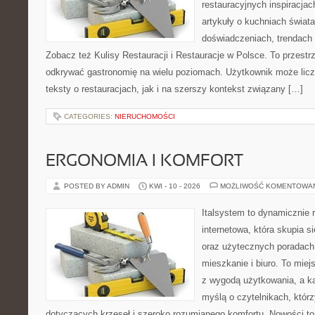
restauracyjnych inspiracjac
artykuły o kuchniach świata
doświadczeniach, trendach i
Zobacz też Kulisy Restauracji i Restauracje w Polsce. To przestr
odkrywać gastronomię na wielu poziomach. Użytkownik może licz
teksty o restauracjach, jak i na szerszy kontekst związany […]
CATEGORIES:
NIERUCHOMOŚCI
ERGONOMIA I KOMFORT
POSTED BY ADMIN
KWI - 10 - 2026
MOŻLIWOŚĆ KOMENTOWA
Italsystem to dynamicznie r
internetowa, która skupia 
oraz użytecznych poradach
mieszkanie i biuro. To miej
z wygodą użytkowania, a ka
myślą o czytelnikach, którz
dotyczących krzeseł i szeroko rozumianego komfortu. Nowości to 