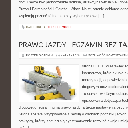
domu może być jednocześnie solidna, atrakcyjna wizualnie i do
Prawo i Formalności i Garaże i Wiaty. Na tej stronie odbiorca odn
wspierają poznać różne aspekty wyboru płotów. […]
CATEGORIES:
NIERUCHOMOŚCI
PRAWO JAZDY – EGZAMIN BEZ TA
POSTED BY ADMIN
KWI - 4 - 2026
MOŻLIWOŚĆ KOMENTOWAN
strona ODTJ Bolesławiec t
internetowa, która skupia s
motoryzacji, odpowiedzialn
drogowym oraz doskonaleni
To serwis, w którym odbiorc
opracowania dotyczące tech
drogowego, egzaminu na prawo jazdy, a także nastawienia psychi
Strona została przygotowana z myślą o osobach początkujących, 
praktyką, którzy zamierzają systematycznie rozwijać swoje umieję
to […]