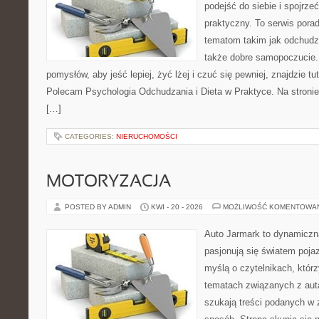
podejść do siebie i spojrz
praktyczny. To serwis por
tematom takim jak odchudza
także dobre samopoczucie.
pomysłów, aby jeść lepiej, żyć lżej i czuć się pewniej, znajdzie tu
Polecam Psychologia Odchudzania i Dieta w Praktyce. Na stronie
[…]
CATEGORIES:
NIERUCHOMOŚCI
MOTORYZACJA
POSTED BY ADMIN
KWI - 20 - 2026
MOŻLIWOŚĆ KOMENTOWA
Auto Jarmark to dynamiczna
pasjonują się światem poja
myślą o czytelnikach, któr
tematach związanych z aut
szukają treści podanych w 