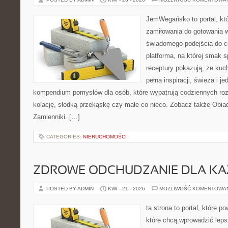
JemWegańsko to portal, któr
zamiłowania do gotowania w
świadomego podejścia do c
platforma, na której smak s
receptury pokazują, że ku
pełna inspiracji, świeża i 
kompendium pomysłów dla osób, które wypatrują codziennych roz
kolację, słodką przekąskę czy małe co nieco. Zobacz także Obiady
Zamienniki. […]
CATEGORIES:
NIERUCHOMOŚCI
ZDROWE ODCHUDZANIE DLA K
POSTED BY ADMIN
KWI - 21 - 2026
MOŻLIWOŚĆ KOMENTOWA
ta strona to portal, które 
które chcą wprowadzić lep