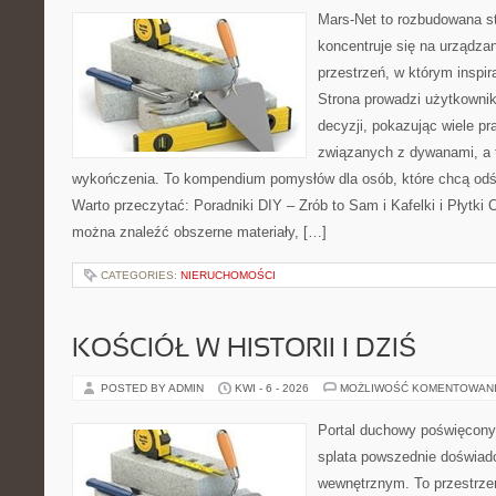
Mars-Net to rozbudowana st
koncentruje się na urządza
przestrzeń, w którym inspir
Strona prowadzi użytkowni
decyzji, pokazując wiele p
związanych z dywanami, a 
wykończenia. To kompendium pomysłów dla osób, które chcą od
Warto przeczytać: Poradniki DIY – Zrób to Sam i Kafelki i Płytki 
można znaleźć obszerne materiały, […]
CATEGORIES:
NIERUCHOMOŚCI
KOŚCIÓŁ W HISTORII I DZIŚ
POSTED BY ADMIN
KWI - 6 - 2026
MOŻLIWOŚĆ KOMENTOWAN
Portal duchowy poświęcony
splata powszednie doświad
wewnętrznym. To przestrzeń