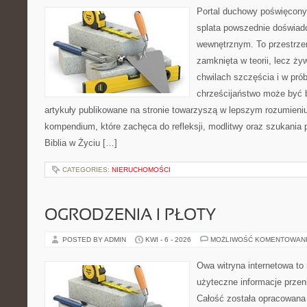
Portal duchowy poświęcony
splata powszednie doświad
wewnętrznym. To przestrzeń
zamknięta w teorii, lecz ż
chwilach szczęścia i w pró
chrześcijaństwo może być b
artykuły publikowane na stronie towarzyszą w lepszym rozumieniu r
kompendium, które zachęca do refleksji, modlitwy oraz szukania 
Biblia w Życiu […]
CATEGORIES:
NIERUCHOMOŚCI
OGRODZENIA I PŁOTY
POSTED BY ADMIN
KWI - 6 - 2026
MOŻLIWOŚĆ KOMENTOWAN
Owa witryna internetowa to
użyteczne informacje przeni
Całość została opracowana 