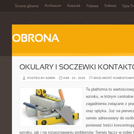
Archiwum
Koszule
Sobota
Strona główna
Połowa
Spis Tr
OBRONA
OKULARY I SOCZEWKI KONTAK
POSTED BY ADMIN
KWI - 10 - 2026
MOŻLIWOŚĆ KOMENTOWA
Ta platforma to wartościow
wzroku, w którym centralne
zagadnienia związane z pra
oraz optyka. Już na pierwsz
serwis adresowany do osób
ponieważ treści koncentruj
wzroku, jak i na rozpoznawaniu problemów. Serwis łączy w sobie 