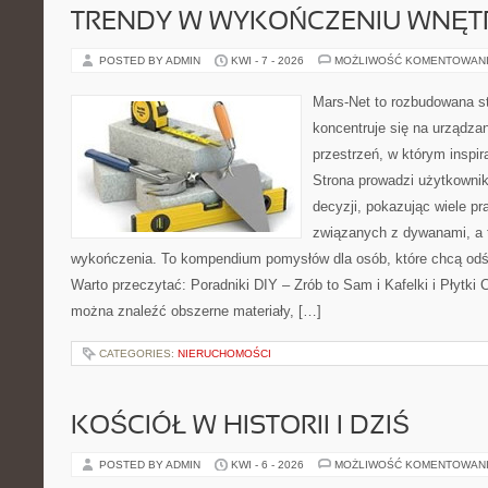
TRENDY W WYKOŃCZENIU WNĘT
POSTED BY ADMIN
KWI - 7 - 2026
MOŻLIWOŚĆ KOMENTOWAN
Mars-Net to rozbudowana st
koncentruje się na urządza
przestrzeń, w którym inspir
Strona prowadzi użytkowni
decyzji, pokazując wiele p
związanych z dywanami, a 
wykończenia. To kompendium pomysłów dla osób, które chcą od
Warto przeczytać: Poradniki DIY – Zrób to Sam i Kafelki i Płytki 
można znaleźć obszerne materiały, […]
CATEGORIES:
NIERUCHOMOŚCI
KOŚCIÓŁ W HISTORII I DZIŚ
POSTED BY ADMIN
KWI - 6 - 2026
MOŻLIWOŚĆ KOMENTOWAN