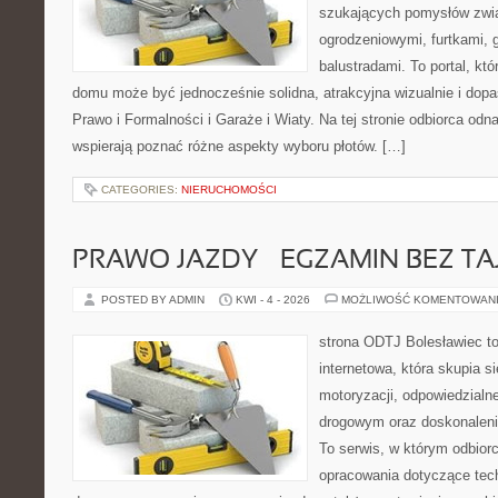
szukających pomysłów zwi
ogrodzeniowymi, furtkami, 
balustradami. To portal, któ
domu może być jednocześnie solidna, atrakcyjna wizualnie i do
Prawo i Formalności i Garaże i Wiaty. Na tej stronie odbiorca odn
wspierają poznać różne aspekty wyboru płotów. […]
CATEGORIES:
NIERUCHOMOŚCI
PRAWO JAZDY – EGZAMIN BEZ TA
POSTED BY ADMIN
KWI - 4 - 2026
MOŻLIWOŚĆ KOMENTOWAN
strona ODTJ Bolesławiec t
internetowa, która skupia s
motoryzacji, odpowiedzialn
drogowym oraz doskonaleni
To serwis, w którym odbiorc
opracowania dotyczące tech