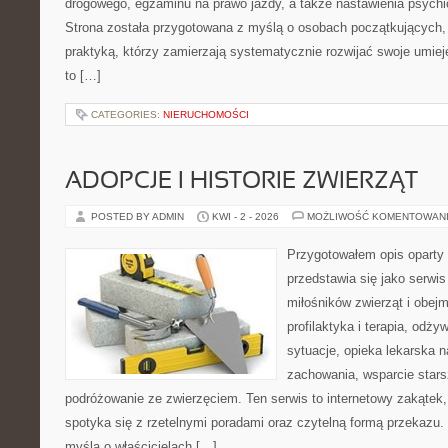
drogowego, egzaminu na prawo jazdy, a także nastawienia psychi
Strona została przygotowana z myślą o osobach początkujących, 
praktyką, którzy zamierzają systematycznie rozwijać swoje umieję
to […]
CATEGORIES:
NIERUCHOMOŚCI
ADOPCJE I HISTORIE ZWIERZĄT
POSTED BY ADMIN
KWI - 2 - 2026
MOŻLIWOŚĆ KOMENTOWAN
Przygotowałem opis oparty 
przedstawia się jako serwis 
miłośników zwierząt i obejm
profilaktyka i terapia, odży
sytuacje, opieka lekarska n
zachowania, wsparcie stars
podróżowanie ze zwierzęciem. Ten serwis to internetowy zakątek,
spotyka się z rzetelnymi poradami oraz czytelną formą przekazu. 
myślą o właścicielach […]