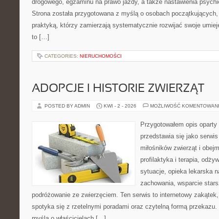
drogowego, egzaminu na prawo jazdy, a także nastawienia psychi
Strona została przygotowana z myślą o osobach początkujących, 
praktyką, którzy zamierzają systematycznie rozwijać swoje umieję
to […]
CATEGORIES:
NIERUCHOMOŚCI
ADOPCJE I HISTORIE ZWIERZĄT
POSTED BY ADMIN
KWI - 2 - 2026
MOŻLIWOŚĆ KOMENTOWAN
Przygotowałem opis oparty 
przedstawia się jako serwis 
miłośników zwierząt i obejm
profilaktyka i terapia, odży
sytuacje, opieka lekarska n
zachowania, wsparcie stars
podróżowanie ze zwierzęciem. Ten serwis to internetowy zakątek,
spotyka się z rzetelnymi poradami oraz czytelną formą przekazu. 
myślą o właścicielach […]