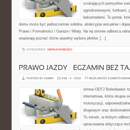
szukających pomysłów zwi
ogrodzeniowymi, furtkami, 
balustradami. To portal, któ
domu może być jednocześnie solidna, atrakcyjna wizualnie i do
Prawo i Formalności i Garaże i Wiaty. Na tej stronie odbiorca odn
wspierają poznać różne aspekty wyboru płotów. […]
CATEGORIES:
NIERUCHOMOŚCI
PRAWO JAZDY – EGZAMIN BEZ TA
POSTED BY ADMIN
KWI - 4 - 2026
MOŻLIWOŚĆ KOMENTOWAN
strona ODTJ Bolesławiec t
internetowa, która skupia s
motoryzacji, odpowiedzialn
drogowym oraz doskonaleni
To serwis, w którym odbiorc
opracowania dotyczące tech