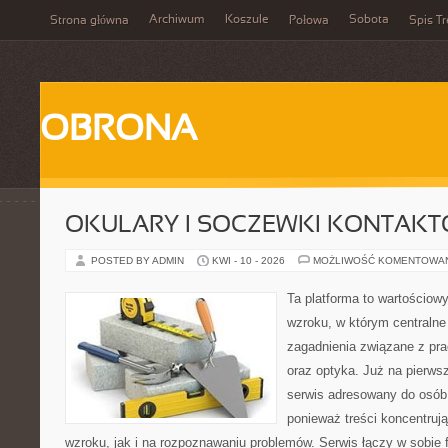
Archiwum
Koszule
Sobota
Strona główna
Połowa
Spis Tr
OBRONA
OKULARY I SOCZEWKI KONTAK
POSTED BY ADMIN
KWI - 10 - 2026
MOŻLIWOŚĆ KOMENTOWA
Ta platforma to wartościow
wzroku, w którym centralne
zagadnienia związane z pra
oraz optyka. Już na pierwsz
serwis adresowany do osób
ponieważ treści koncentruj
wzroku, jak i na rozpoznawaniu problemów. Serwis łączy w sobie 