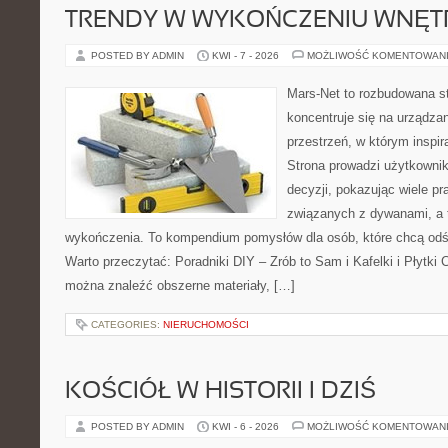
TRENDY W WYKOŃCZENIU WNĘT
POSTED BY ADMIN
KWI - 7 - 2026
MOŻLIWOŚĆ KOMENTOWAN
Mars-Net to rozbudowana st
koncentruje się na urządza
przestrzeń, w którym inspir
Strona prowadzi użytkowni
decyzji, pokazując wiele p
związanych z dywanami, a 
wykończenia. To kompendium pomysłów dla osób, które chcą od
Warto przeczytać: Poradniki DIY – Zrób to Sam i Kafelki i Płytki 
można znaleźć obszerne materiały, […]
CATEGORIES:
NIERUCHOMOŚCI
KOŚCIÓŁ W HISTORII I DZIŚ
POSTED BY ADMIN
KWI - 6 - 2026
MOŻLIWOŚĆ KOMENTOWAN