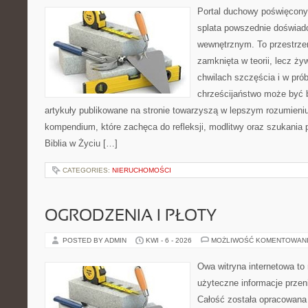
Portal duchowy poświęcony
splata powszednie doświad
wewnętrznym. To przestrzeń
zamknięta w teorii, lecz ż
chwilach szczęścia i w pró
chrześcijaństwo może być b
artykuły publikowane na stronie towarzyszą w lepszym rozumieniu r
kompendium, które zachęca do refleksji, modlitwy oraz szukania 
Biblia w Życiu […]
CATEGORIES:
NIERUCHOMOŚCI
OGRODZENIA I PŁOTY
POSTED BY ADMIN
KWI - 6 - 2026
MOŻLIWOŚĆ KOMENTOWAN
Owa witryna internetowa to
użyteczne informacje przeni
Całość została opracowana 