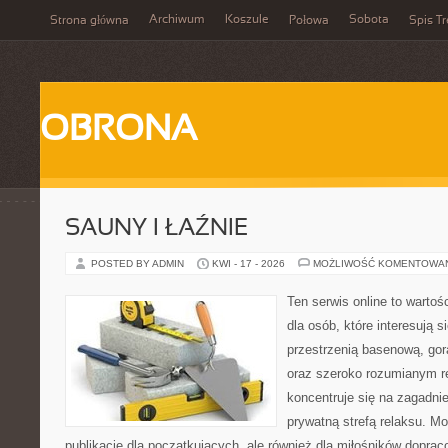
Archiwum
Koszule
Sobota
Strona główna
Połowa
Spis Tr
OBRONA
SAUNY I ŁAŹNIE
POSTED BY ADMIN
KWI - 17 - 2026
MOŻLIWOŚĆ KOMENTOWA
Ten serwis online to warto
dla osób, które interesują si
przestrzenią basenową, gor
oraz szeroko rozumianym r
koncentruje się na zagadni
prywatną strefą relaksu. Mo
publikacje dla początkujących, ale również dla miłośników dopr