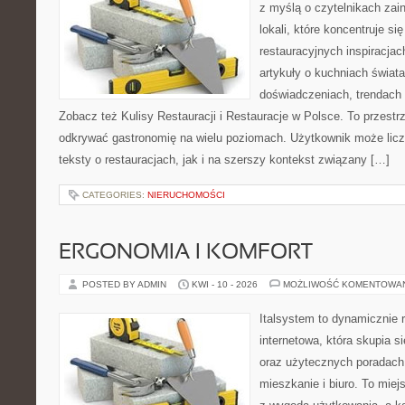
z myślą o czytelnikach za
lokali, które koncentruje s
restauracyjnych inspiracjac
artykuły o kuchniach świata
doświadczeniach, trendach i
Zobacz też Kulisy Restauracji i Restauracje w Polsce. To przestr
odkrywać gastronomię na wielu poziomach. Użytkownik może licz
teksty o restauracjach, jak i na szerszy kontekst związany […]
CATEGORIES:
NIERUCHOMOŚCI
ERGONOMIA I KOMFORT
POSTED BY ADMIN
KWI - 10 - 2026
MOŻLIWOŚĆ KOMENTOWA
Italsystem to dynamicznie r
internetowa, która skupia 
oraz użytecznych poradach
mieszkanie i biuro. To miej