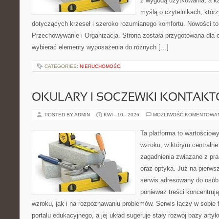
z wygodą użytkowania, a ka
myślą o czytelnikach, którz
dotyczących krzeseł i szeroko rozumianego komfortu. Nowości to 
Przechowywanie i Organizacja. Strona została przygotowana dla 
wybierać elementy wyposażenia do różnych […]
CATEGORIES:
NIERUCHOMOŚCI
OKULARY I SOCZEWKI KONTAK
POSTED BY ADMIN
KWI - 10 - 2026
MOŻLIWOŚĆ KOMENTOWA
Ta platforma to wartościow
wzroku, w którym centralne
zagadnienia związane z pra
oraz optyka. Już na pierwsz
serwis adresowany do osób
ponieważ treści koncentruj
wzroku, jak i na rozpoznawaniu problemów. Serwis łączy w sobie 
portalu edukacyjnego, a jej układ sugeruje stały rozwój bazy arty