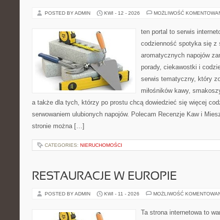
POSTED BY ADMIN
KWI - 12 - 2026
MOŻLIWOŚĆ KOMENTOWA
ten portal to serwis intern
codzienność spotyka się z 
aromatycznych napojów zam
porady, ciekawostki i codz
serwis tematyczny, który zo
miłośników kawy, smakoszy
a także dla tych, którzy po prostu chcą dowiedzieć się więcej co
serwowaniem ulubionych napojów. Polecam Recenzje Kaw i Miesz
stronie można […]
CATEGORIES:
NIERUCHOMOŚCI
RESTAURACJE W EUROPIE
POSTED BY ADMIN
KWI - 11 - 2026
MOŻLIWOŚĆ KOMENTOWA
Ta strona internetowa to w