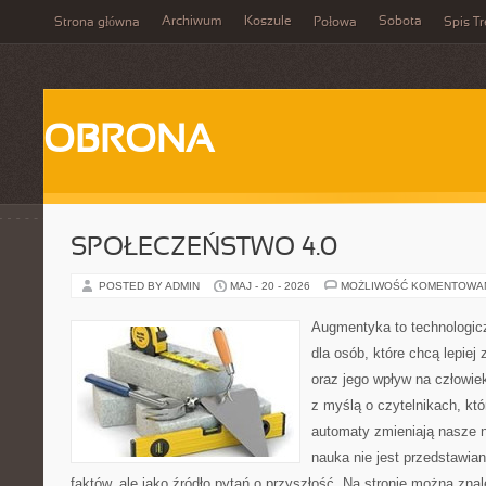
Archiwum
Koszule
Sobota
Strona główna
Połowa
Spis Tr
OBRONA
SPOŁECZEŃSTWO 4.0
POSTED BY ADMIN
MAJ - 20 - 2026
MOŻLIWOŚĆ KOMENTOWA
Augmentyka to technologicz
dla osób, które chcą lepiej
oraz jego wpływ na człowie
z myślą o czytelnikach, któr
automaty zmieniają nasze n
nauka nie jest przedstawian
faktów, ale jako źródło pytań o przyszłość. Na stronie można zna