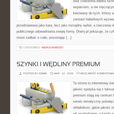
oraz codzienna dawka ruch
wsparciem, a nie męczącym
kierowany do tych, którzy 
zamiast hałaśliwych wyzwań.
przedstawiana jako kara, lecz jako rozsądny wybór, a ćwiczenia 
publicznego udowadniania swojej formy. Drarry.pl pokazuje, że c
może zadbać o ciało, pozostając […]
CATEGORIES:
NIERUCHOMOŚCI
SZYNKI I WĘDLINY PREMIUM
POSTED BY ADMIN
MAR - 24 - 2026
MOŻLIWOŚĆ KOMENTOWA
Ta strona to internetowy św
jakość spotyka się z luks
premium stają się centrum 
serwis tematyczny poświę
składnikom, gdzie jakość m
jak pochodzenie, a każdy