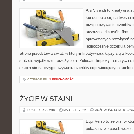
Ars Vivendi to kreatywna st
koncentruje się na tworzen
przygotowywaniu eventów t
stworzone dla osób, firm i i
sprawdzonych rozwiązań na
jednocześnie oczekują pełn
Strona przedstawia świat, w którym kreatywność łączy się z koo
stać się wyjątkowym przeżyciem. Polecam Imprezy Tematyczne i 
skupia się na przygotowywaniu eventów odpowiadających konkre
CATEGORIES:
NIERUCHOMOŚCI
ŻYCIE W STAJNI
POSTED BY ADMIN
MAR - 21 - 2026
MOŻLIWOŚĆ KOMENTOWA
Equi Verso to serwis, w któ
pokazany w sposób wszechs