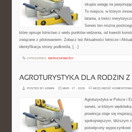
skupia uwagę na pasjonując
To miejsce, w którym innow
latania, a treści merytorycz
Serwis ten można postrzega
które opisuje lotnictwo z wielu punktów widzenia, od kwestii kons
związane z pilotowaniem. Zobacz też Aktualności lotnicze i Aktua
identyfikacja strony podkreśla, […]
CATEGORIES:
NIERUCHOMOŚCI
AGROTURYSTYKA DLA RODZIN Z 
POSTED BY ADMIN
MAR - 17 - 2026
MOŻLIWOŚĆ KOMENTOWA
Agroturystyka w Polsce i Eu
serwis, w którym wędrówka 
prowincja staje się inspira
spokojniejszym, bliższym c
poświęcony wypoczynkowi n