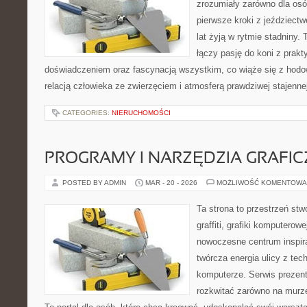
zrozumiały zarówno dla osób
pierwsze kroki z jeździectwe
lat żyją w rytmie stadniny.
łączy pasję do koni z prak
doświadczeniem oraz fascynacją wszystkim, co wiąże się z hodow
relacją człowieka ze zwierzęciem i atmosferą prawdziwej stajenne
CATEGORIES:
NIERUCHOMOŚCI
PROGRAMY I NARZĘDZIA GRAFIC
POSTED BY ADMIN
MAR - 20 - 2026
MOŻLIWOŚĆ KOMENTOWA
Ta strona to przestrzeń stw
graffiti, grafiki komputerow
nowoczesne centrum inspira
twórcza energia ulicy z tec
komputerze. Serwis prezen
rozkwitać zarówno na murze,