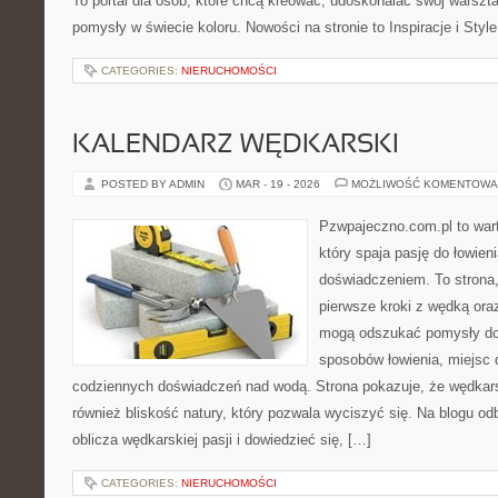
To portal dla osób, które chcą kreować, udoskonalać swój warszt
pomysły w świecie koloru. Nowości na stronie to Inspiracje i Style
CATEGORIES:
NIERUCHOMOŚCI
KALENDARZ WĘDKARSKI
POSTED BY ADMIN
MAR - 19 - 2026
MOŻLIWOŚĆ KOMENTOWA
Pzwpajeczno.com.pl to war
który spaja pasję do łowien
doświadczeniem. To strona
pierwsze kroki z wędką ora
mogą odszukać pomysły do
sposobów łowienia, miejsc
codziennych doświadczeń nad wodą. Strona pokazuje, że wędkarst
również bliskość natury, który pozwala wyciszyć się. Na blogu o
oblicza wędkarskiej pasji i dowiedzieć się, […]
CATEGORIES:
NIERUCHOMOŚCI