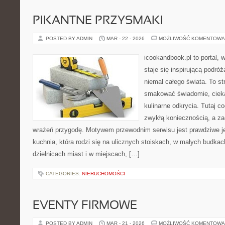
PIKANTNE PRZYSMAKI
POSTED BY ADMIN
MAR - 22 - 2026
MOŻLIWOŚĆ KOMENTOWA
icookandbook.pl to portal, 
staje się inspirującą podr
niemal całego świata. To st
smakować świadomie, ciekaw
kulinarne odkrycia. Tutaj c
zwykłą koniecznością, a z
wrażeń przygodę. Motywem przewodnim serwisu jest prawdziwe jed
kuchnia, która rodzi się na ulicznych stoiskach, w małych budka
dzielnicach miast i w miejscach, […]
CATEGORIES:
NIERUCHOMOŚCI
EVENTY FIRMOWE
POSTED BY ADMIN
MAR - 21 - 2026
MOŻLIWOŚĆ KOMENTOWA