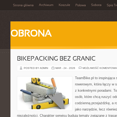
Archiwum
Koszule
Sobota
Strona główna
Połowa
Spis Tr
OBRONA
BIKEPACKING BEZ GRANIC
POSTED BY ADMIN
MAR - 24 - 2026
MOŻLIWOŚĆ KOMENTOWA
TeamBike.pl to inspirująca
rowerowym, która łączy w s
z konkretnymi poradami. To
osób, które chcą ruszyć odw
codzienną przejażdżkę, a ro
jako narzędzie, lecz równie
niezależności. Charakter serwisu budują tematy związane z trasa