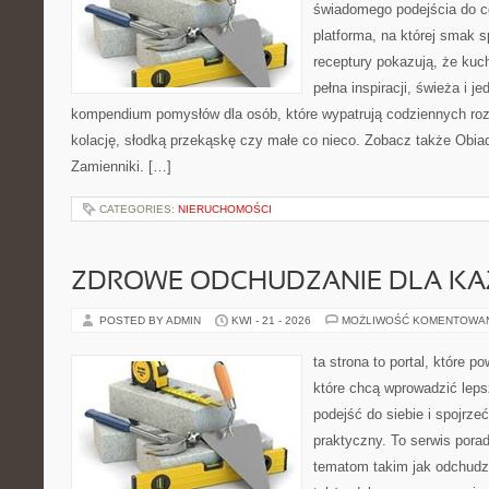
świadomego podejścia do c
platforma, na której smak s
receptury pokazują, że ku
pełna inspiracji, świeża i 
kompendium pomysłów dla osób, które wypatrują codziennych roz
kolację, słodką przekąskę czy małe co nieco. Zobacz także Obiady
Zamienniki. […]
CATEGORIES:
NIERUCHOMOŚCI
ZDROWE ODCHUDZANIE DLA K
POSTED BY ADMIN
KWI - 21 - 2026
MOŻLIWOŚĆ KOMENTOWA
ta strona to portal, które 
które chcą wprowadzić lep
podejść do siebie i spojrz
praktyczny. To serwis por
tematom takim jak odchudza