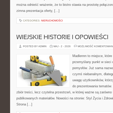
można odnieść wrażenie, że to bistro stawia na prostotę połączoną
zimna prezentacja oferty, […]
CATEGORIES:
NIERUCHOMOŚCI
WIEJSKIE HISTORIE I OPOWIEŚCI
POSTED BY ADMIN
MAJ - 2 - 2026
MOŻLIWOŚĆ KOMENTOWAN
Madlennn to miejsce, które
przemyślany punkt w sieci 
pomysłów. Już sama nazwa 
czymś niebanalnym, dlateg
uwagę użytkowników, którzy
do prezentowania tematów. 
zbiór treści, lecz czytelna przestrzeń, w której ważne są zarówno k
publikowanych materiałów. Nowości na stronie: Styl Życia i Zdrow
Strona […]