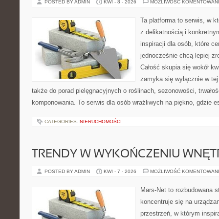
POSTED BY ADMIN
KWI - 8 - 2026
MOŻLIWOŚĆ KOMENTOWAN
Ta platforma to serwis, w k
z delikatnością i konkretn
inspiracji dla osób, które ce
jednocześnie chcą lepiej z
Całość skupia się wokół kwi
zamyka się wyłącznie w tej
także do porad pielęgnacyjnych o roślinach, sezonowości, trwałoś
komponowania. To serwis dla osób wrażliwych na piękno, gdzie es
CATEGORIES:
NIERUCHOMOŚCI
TRENDY W WYKOŃCZENIU WNĘT
POSTED BY ADMIN
KWI - 7 - 2026
MOŻLIWOŚĆ KOMENTOWAN
Mars-Net to rozbudowana st
koncentruje się na urządza
przestrzeń, w którym inspir