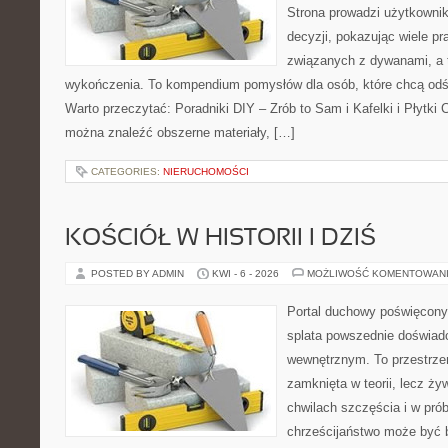
Strona prowadzi użytkowni
decyzji, pokazując wiele p
związanych z dywanami, a 
wykończenia. To kompendium pomysłów dla osób, które chcą od
Warto przeczytać: Poradniki DIY – Zrób to Sam i Kafelki i Płytki 
można znaleźć obszerne materiały, […]
CATEGORIES:
NIERUCHOMOŚCI
KOŚCIÓŁ W HISTORII I DZIŚ
POSTED BY ADMIN
KWI - 6 - 2026
MOŻLIWOŚĆ KOMENTOWAN
Portal duchowy poświęcony
splata powszednie doświad
wewnętrznym. To przestrzeń
zamknięta w teorii, lecz ż
chwilach szczęścia i w pró
chrześcijaństwo może być b