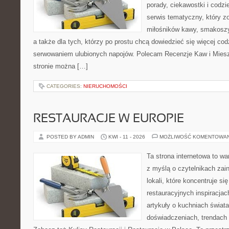
porady, ciekawostki i codz
serwis tematyczny, który zo
miłośników kawy, smakoszy
a także dla tych, którzy po prostu chcą dowiedzieć się więcej co
serwowaniem ulubionych napojów. Polecam Recenzje Kaw i Miesz
stronie można […]
CATEGORIES:
NIERUCHOMOŚCI
RESTAURACJE W EUROPIE
POSTED BY ADMIN
KWI - 11 - 2026
MOŻLIWOŚĆ KOMENTOWA
Ta strona internetowa to w
z myślą o czytelnikach za
lokali, które koncentruje s
restauracyjnych inspiracjac
artykuły o kuchniach świata
doświadczeniach, trendach i