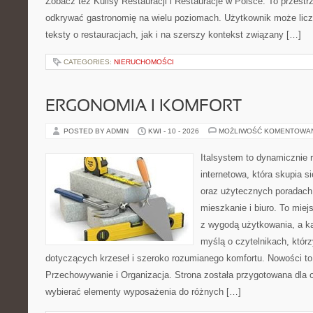
Zobacz też Kulisy Restauracji i Restauracje w Polsce. To przestr
odkrywać gastronomię na wielu poziomach. Użytkownik może licz
teksty o restauracjach, jak i na szerszy kontekst związany […]
CATEGORIES:
NIERUCHOMOŚCI
ERGONOMIA I KOMFORT
POSTED BY ADMIN
KWI - 10 - 2026
MOŻLIWOŚĆ KOMENTOWA
Italsystem to dynamicznie r
internetowa, która skupia 
oraz użytecznych poradach
mieszkanie i biuro. To miej
z wygodą użytkowania, a ka
myślą o czytelnikach, którz
dotyczących krzeseł i szeroko rozumianego komfortu. Nowości to 
Przechowywanie i Organizacja. Strona została przygotowana dla 
wybierać elementy wyposażenia do różnych […]