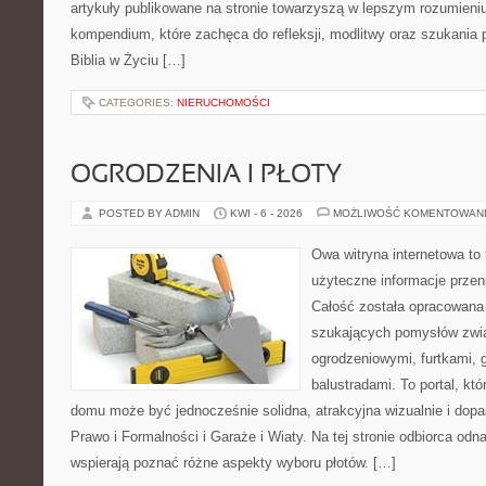
artykuły publikowane na stronie towarzyszą w lepszym rozumieniu r
kompendium, które zachęca do refleksji, modlitwy oraz szukania 
Biblia w Życiu […]
CATEGORIES:
NIERUCHOMOŚCI
OGRODZENIA I PŁOTY
POSTED BY ADMIN
KWI - 6 - 2026
MOŻLIWOŚĆ KOMENTOWAN
Owa witryna internetowa to
użyteczne informacje przeni
Całość została opracowana 
szukających pomysłów zwi
ogrodzeniowymi, furtkami, 
balustradami. To portal, któ
domu może być jednocześnie solidna, atrakcyjna wizualnie i do
Prawo i Formalności i Garaże i Wiaty. Na tej stronie odbiorca odn
wspierają poznać różne aspekty wyboru płotów. […]