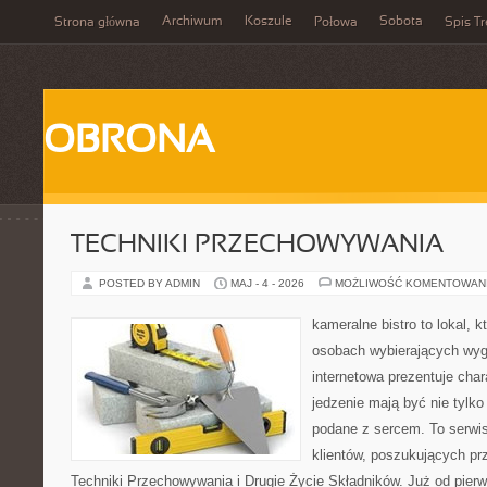
Archiwum
Koszule
Sobota
Strona główna
Połowa
Spis Tr
OBRONA
TECHNIKI PRZECHOWYWANIA
POSTED BY ADMIN
MAJ - 4 - 2026
MOŻLIWOŚĆ KOMENTOWAN
kameralne bistro to lokal, 
osobach wybierających wyg
internetowa prezentuje char
jedzenie mają być nie tylko
podane z sercem. To serwi
klientów, poszukujących pr
Techniki Przechowywania i Drugie Życie Składników. Już od pier