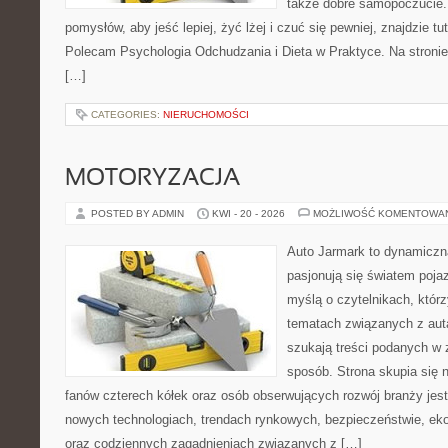
także dobre samopoczucie.
pomysłów, aby jeść lepiej, żyć lżej i czuć się pewniej, znajdzie tu
Polecam Psychologia Odchudzania i Dieta w Praktyce. Na stronie
[…]
CATEGORIES:
NIERUCHOMOŚCI
MOTORYZACJA
POSTED BY ADMIN
KWI - 20 - 2026
MOŻLIWOŚĆ KOMENTOWA
Auto Jarmark to dynamiczna
pasjonują się światem poja
myślą o czytelnikach, któr
tematach związanych z aut
szukają treści podanych w 
sposób. Strona skupia się 
fanów czterech kółek oraz osób obserwujących rozwój branży jest
nowych technologiach, trendach rynkowych, bezpieczeństwie, ekol
oraz codziennych zagadnieniach związanych z […]