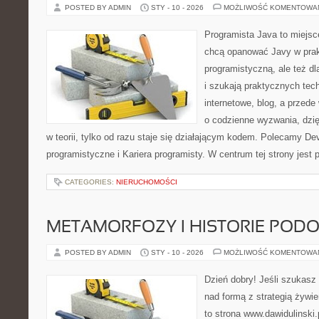
POSTED BY ADMIN
STY - 10 - 2026
MOŻLIWOŚĆ KOMENTOWA
Programista Java to miejsc
chcą opanować Javy w prakt
programistyczną, ale też dl
i szukają praktycznych tech
internetowe, blog, a przed
o codzienne wyzwania, dzię
w teorii, tylko od razu staje się działającym kodem. Polecamy De
programistyczne i Kariera programisty. W centrum tej strony jest
CATEGORIES:
NIERUCHOMOŚCI
METAMORFOZY I HISTORIE POD
POSTED BY ADMIN
STY - 10 - 2026
MOŻLIWOŚĆ KOMENTOWA
Dzień dobry! Jeśli szukasz 
nad formą z strategią żywi
to strona www.dawidulinski.