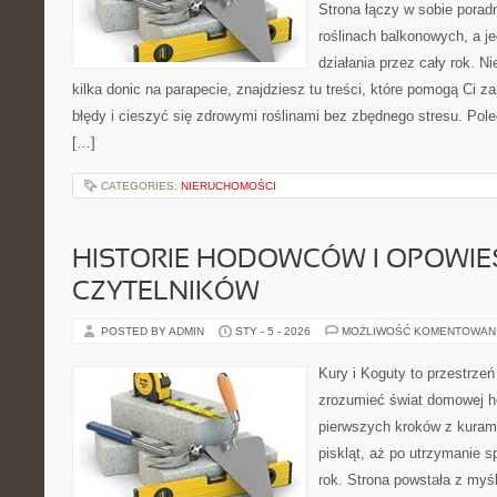
Strona łączy w sobie porad
roślinach balkonowych, a je
działania przez cały rok. N
kilka donic na parapecie, znajdziesz tu treści, które pomogą Ci 
błędy i cieszyć się zdrowymi roślinami bez zbędnego stresu. Po
[…]
CATEGORIES:
NIERUCHOMOŚCI
HISTORIE HODOWCÓW I OPOWIE
CZYTELNIKÓW
POSTED BY ADMIN
STY - 5 - 2026
MOŻLIWOŚĆ KOMENTOWAN
Kury i Koguty to przestrzeń
zrozumieć świat domowej ho
pierwszych kroków z kuram
piskląt, aż po utrzymanie 
rok. Strona powstała z myśl