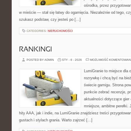
ośrodka, przez przygotowani
w mieście — stał się łatwy do ogarnięcia. Niezależnie od tego, c
szukasz podstaw, czy jesteś po […]
CATEGORIES:
NIERUCHOMOŚCI
RANKINGI
POSTED BY ADMIN
STY - 6 - 2026
MOŻLIWOŚĆ KOMENTOWAN
LumiGranie to miejsce dla 
rozrywkę i chcą być na bież
świecie gamigu. Strona pow
punkcie zebrać recenzje, pr
aktualności dotyczące gier 
mniejsze, ambitne perełki. 
hity AAA, jak i indie, na LumiGranie znajdziesz treści przygotow
gustach i stylach grania. Warto zajrzeć […]