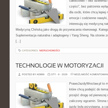
całościowo – bez dzielenia 
części”, bez patrzenia wyłą
dla osób, które chcą lepiej
emocje i codzienne nawyki, 
interesują się medycyną na
Medycyną Chińską jako drogą do przywracania równowagi. Kategor
Suplementacja naturalna i adaptogeny i Yang Sheng. Na stronie zn
[…]
CATEGORIES:
NIERUCHOMOŚCI
TECHNOLOGIE W MOTORYZACJI
POSTED BY ADMIN
STY - 6 - 2026
MOŻLIWOŚĆ KOMENTOWAN
PrawoJazdyWroclaw.pl to m
które chcą podejść do tema
przejść drogę od pierwszej 
zaliczony egzamin. Strona 
jazdy była przystępna, a c