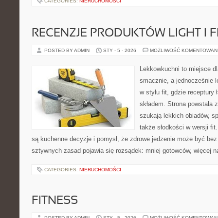
CATEGORIES:
NIERUCHOMOŚCI
RECENZJE PRODUKTÓW LIGHT I F
POSTED BY ADMIN
STY - 5 - 2026
MOŻLIWOŚĆ KOMENTOWAN
Lekkowkuchni to miejsce dl
smacznie, a jednocześnie l
w stylu fit, gdzie receptury
składem. Strona powstała z
szukają lekkich obiadów, s
także słodkości w wersji f
są kuchenne decyzje i pomysł, że zdrowe jedzenie może być bez
sztywnych zasad pojawia się rozsądek: mniej gotowców, więcej n
CATEGORIES:
NIERUCHOMOŚCI
FITNESS
POSTED BY ADMIN
STY - 5 - 2026
MOŻLIWOŚĆ KOMENTOWAN