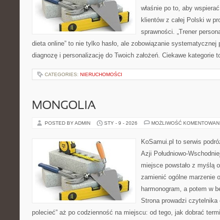
właśnie po to, aby wspierać
klientów z całej Polski w p
sprawności. „Trener personal
dieta online” to nie tylko hasło, ale zobowiązanie systematycznej 
diagnozę i personalizację do Twoich założeń. Ciekawe kategorie t
CATEGORIES:
NIERUCHOMOŚCI
MONGOLIA
POSTED BY ADMIN
STY - 9 - 2026
MOŻLIWOŚĆ KOMENTOWAN
KoSamui.pl to serwis podróż
Azji Południowo-Wschodniej 
miejsce powstało z myślą o
zamienić ogólne marzenie o
harmonogram, a potem w b
Strona prowadzi czytelnika
polecieć” aż po codzienność na miejscu: od tego, jak dobrać termin