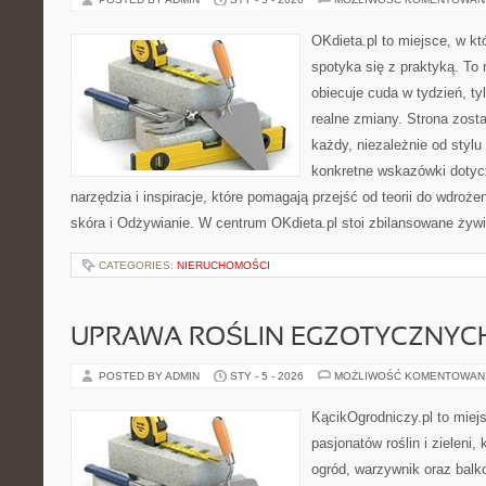
OKdieta.pl to miejsce, w k
spotyka się z praktyką. To n
obiecuje cuda w tydzień, ty
realne zmiany. Strona zost
każdy, niezależnie od stylu
konkretne wskazówki dotycz
narzędzia i inspiracje, które pomagają przejść od teorii do wdroże
skóra i Odżywianie. W centrum OKdieta.pl stoi zbilansowane żywi
CATEGORIES:
NIERUCHOMOŚCI
UPRAWA ROŚLIN EGZOTYCZNYC
POSTED BY ADMIN
STY - 5 - 2026
MOŻLIWOŚĆ KOMENTOWAN
KącikOgrodniczy.pl to miej
pasjonatów roślin i zieleni,
ogród, warzywnik oraz bal