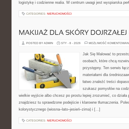
logistykę i codzienne realia. W centrum uwagi jest wyspiarska pe
CATEGORIES:
NIERUCHOMOŚCI
MAKIJAŻ DLA SKÓRY DOJRZAŁEJ 
POSTED BY ADMIN
STY - 8 - 2026
MOŻLIWOŚĆ KOMENTOWAN
Jak Się Malować to przestr
osobach, które chcą rozwi
przystępny. Ten serwis łąc
materiałami dla średnioza
łatwo znaleźć treści dopaso
szukasz pomysłów na codzi
wielkie wyjście albo chcesz po prostu lepiej zrozumieć, co działa 
znajdziesz tu sprawdzone podejście i klarowne tłumaczenia. Pol
kolorystycznego (wiosna–lato–jesień–zima) i […]
CATEGORIES:
NIERUCHOMOŚCI