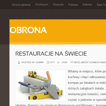
Archiwum
Koszule
Sobota
Strona główna
Połowa
Spis Tr
OBRONA
RESTAURACJE NA ŚWIECIE
POSTED BY ADMIN
STY - 11 - 2026
MOŻLIWOŚĆ KOMENTOWA
Witamy w miejscu, które p
kuchnią i chęci odkrywania
kompas po lokalach w rodz
różnych zakątkach świata. 
restauracyjne nowości, ceni
czytać o jedzeniu w sposób 
idealnie. Nowości na stronie to Restauracje nad Morzem / Jeziore