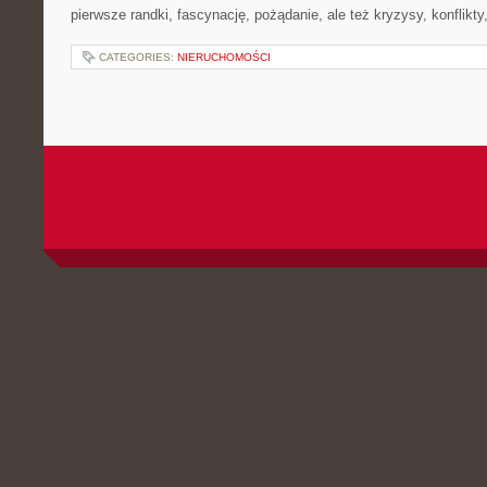
pierwsze randki, fascynację, pożądanie, ale też kryzysy, konflikty
CATEGORIES:
NIERUCHOMOŚCI