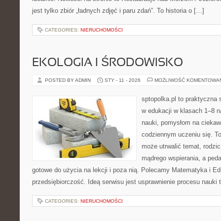
jest tylko zbiór „ładnych zdjęć i paru zdań”. To historia o […]
CATEGORIES:
NIERUCHOMOŚCI
EKOLOGIA I ŚRODOWISKO
POSTED BY ADMIN
STY - 11 - 2026
MOŻLIWOŚĆ KOMENTOWA
sptopolka.pl to praktyczna
w edukacji w klasach 1–8 
nauki, pomysłom na ciekaw
codziennym uczeniu się. To
może utrwalić temat, rodzi
mądrego wspierania, a peda
gotowe do użycia na lekcji i poza nią. Polecamy Matematyka i Ed
przedsiębiorczość. Ideą serwisu jest usprawnienie procesu nauki t
CATEGORIES:
NIERUCHOMOŚCI