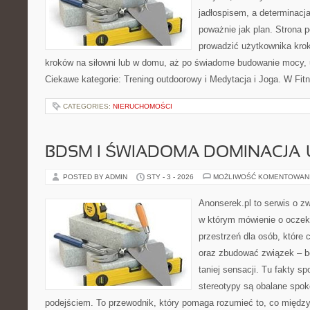
jadłospisem, a determinacj
poważnie jak plan. Strona 
prowadzić użytkownika krok
kroków na siłowni lub w domu, aż po świadome budowanie mocy, u
Ciekawe kategorie: Trening outdoorowy i Medytacja i Joga. W Fit
CATEGORIES:
NIERUCHOMOŚCI
BDSM I ŚWIADOMA DOMINACJA
POSTED BY ADMIN
STY - 3 - 2026
MOŻLIWOŚĆ KOMENTOWAN
Anonserek.pl to serwis o z
w którym mówienie o oczek
przestrzeń dla osób, które 
oraz zbudować związek – be
taniej sensacji. Tu fakty sp
stereotypy są obalane spo
podejściem. To przewodnik, który pomaga rozumieć to, co między