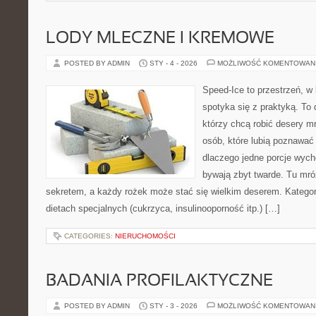
LODY MLECZNE I KREMOWE
POSTED BY ADMIN
STY - 4 - 2026
MOŻLIWOŚĆ KOMENTOWAN
Speed-Ice to przestrzeń, w
spotyka się z praktyką. To
którzy chcą robić desery m
osób, które lubią poznawać
dlaczego jedne porcje wych
bywają zbyt twarde. Tu mróz
sekretem, a każdy rożek może stać się wielkim deserem. Kategor
dietach specjalnych (cukrzyca, insulinooporność itp.) […]
CATEGORIES:
NIERUCHOMOŚCI
BADANIA PROFILAKTYCZNE
POSTED BY ADMIN
STY - 3 - 2026
MOŻLIWOŚĆ KOMENTOWAN