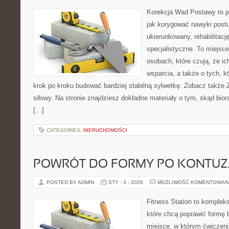
Korekcja Wad Postawy to p
jak korygować nawyki postu
ukierunkowany, rehabilitacj
specjalistyczne. To miejsc
osobach, które czują, że ic
wsparcia, a także o tych, k
krok po kroku budować bardziej stabilną sylwetkę. Zobacz także Z
siłowy. Na stronie znajdziesz dokładne materiały o tym, skąd biorą
[…]
CATEGORIES:
NIERUCHOMOŚCI
POWRÓT DO FORMY PO KONTUZ
POSTED BY ADMIN
STY - 3 - 2026
MOŻLIWOŚĆ KOMENTOWAN
Fitness Station to komplek
które chcą poprawić formę 
miejsce, w którym ćwiczeni