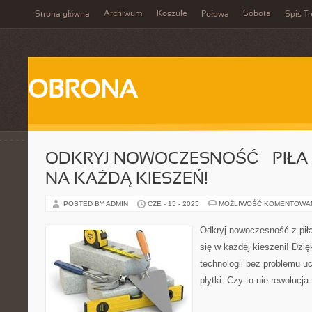
Archiwum
Koszule
Sobota
Strona główna
Połowa
Spis Tr
OBRONA
ODKRYJ NOWOCZESNOŚĆ – PIŁA
NA KAŻDĄ KIESZEŃ!
POSTED BY ADMIN
CZE - 15 - 2025
MOŻLIWOŚĆ KOMENTOWA
Odkryj nowoczesność z piłą
się w każdej kieszeni! Dzięk
technologii bez problemu u
płytki. Czy to nie rewolucj