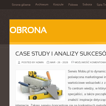
Archiwum
Koszule
Sobota
Strona główna
Połowa
Spis Tr
OBRONA
CASE STUDY I ANALIZY SUKCES
POSTED BY ADMIN
MAR - 26 - 2026
MOŻLIWOŚĆ KOMENTOWA
Serwis Mobiu.pl to dynamic
poświęcona marketingowi in
wartościowe wskazówki z za
To centrum wiedzy, w który
specjaliści, a także począ
znaleźć inspiracje dotyczą
internecie. Zakres serwisu koncentruje się na konkretnych meto