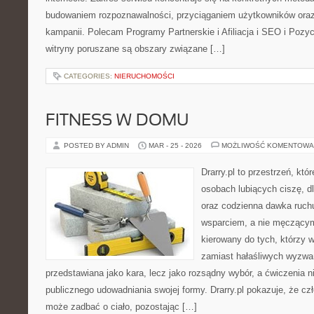
budowaniem rozpoznawalności, przyciąganiem użytkowników ora
kampanii. Polecam Programy Partnerskie i Afiliacja i SEO i Pozy
witryny poruszane są obszary związane […]
CATEGORIES:
NIERUCHOMOŚCI
FITNESS W DOMU
POSTED BY ADMIN
MAR - 25 - 2026
MOŻLIWOŚĆ KOMENTOWA
Drarry.pl to przestrzeń, któ
osobach lubiących ciszę, d
oraz codzienna dawka ruch
wsparciem, a nie męczącym
kierowany do tych, którzy 
zamiast hałaśliwych wyzwań.
przedstawiana jako kara, lecz jako rozsądny wybór, a ćwiczenia 
publicznego udowadniania swojej formy. Drarry.pl pokazuje, że c
może zadbać o ciało, pozostając […]