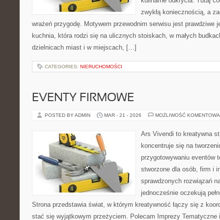
kulinarne odkrycia. Tutaj c
zwykłą koniecznością, a z
wrażeń przygodę. Motywem przewodnim serwisu jest prawdziwe jed
kuchnia, która rodzi się na ulicznych stoiskach, w małych budka
dzielnicach miast i w miejscach, […]
CATEGORIES:
NIERUCHOMOŚCI
EVENTY FIRMOWE
POSTED BY ADMIN
MAR - 21 - 2026
MOŻLIWOŚĆ KOMENTOWA
Ars Vivendi to kreatywna st
koncentruje się na tworzen
przygotowywaniu eventów t
stworzone dla osób, firm i i
sprawdzonych rozwiązań na
jednocześnie oczekują pełn
Strona przedstawia świat, w którym kreatywność łączy się z koo
stać się wyjątkowym przeżyciem. Polecam Imprezy Tematyczne i 