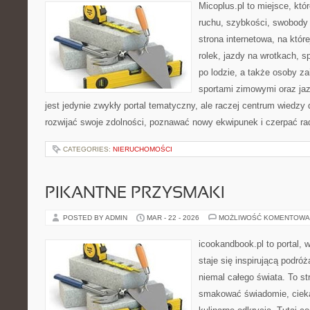
Micoplus.pl to miejsce, któ
ruchu, szybkości, swobody 
strona internetowa, na które
rolek, jazdy na wrotkach, 
po lodzie, a także osoby z
sportami zimowymi oraz jaz
jest jedynie zwykły portal tematyczny, ale raczej centrum wiedzy 
rozwijać swoje zdolności, poznawać nowy ekwipunek i czerpać ra
CATEGORIES:
NIERUCHOMOŚCI
PIKANTNE PRZYSMAKI
POSTED BY ADMIN
MAR - 22 - 2026
MOŻLIWOŚĆ KOMENTOWA
icookandbook.pl to portal, 
staje się inspirującą podr
niemal całego świata. To st
smakować świadomie, ciekaw