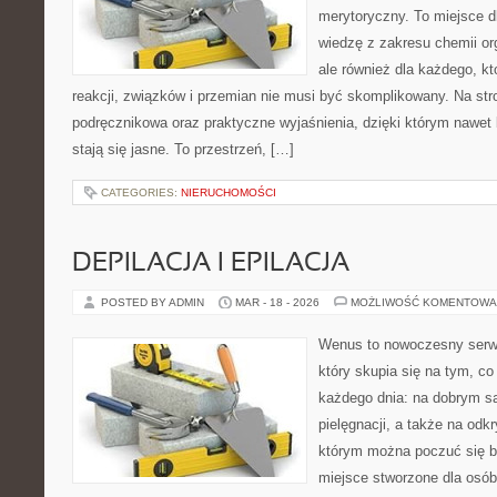
merytoryczny. To miejsce dl
wiedzę z zakresu chemii org
ale również dla każdego, k
reakcji, związków i przemian nie musi być skomplikowany. Na str
podręcznikowa oraz praktyczne wyjaśnienia, dzięki którym nawet 
stają się jasne. To przestrzeń, […]
CATEGORIES:
NIERUCHOMOŚCI
DEPILACJA I EPILACJA
POSTED BY ADMIN
MAR - 18 - 2026
MOŻLIWOŚĆ KOMENTOWA
Wenus to nowoczesny serwi
który skupia się na tym, co
każdego dnia: na dobrym s
pielęgnacji, a także na odk
którym można poczuć się b
miejsce stworzone dla osób