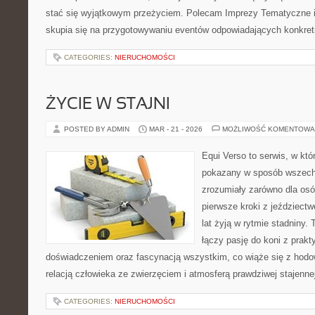
stać się wyjątkowym przeżyciem. Polecam Imprezy Tematyczne i 
skupia się na przygotowywaniu eventów odpowiadających konkre
CATEGORIES:
NIERUCHOMOŚCI
ŻYCIE W STAJNI
POSTED BY ADMIN
MAR - 21 - 2026
MOŻLIWOŚĆ KOMENTOWA
Equi Verso to serwis, w któ
pokazany w sposób wszechs
zrozumiały zarówno dla osób
pierwsze kroki z jeździectwe
lat żyją w rytmie stadniny.
łączy pasję do koni z prak
doświadczeniem oraz fascynacją wszystkim, co wiąże się z hodow
relacją człowieka ze zwierzęciem i atmosferą prawdziwej stajenne
CATEGORIES:
NIERUCHOMOŚCI