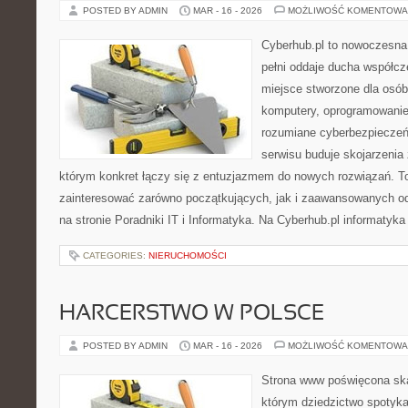
POSTED BY ADMIN
MAR - 16 - 2026
MOŻLIWOŚĆ KOMENTOWA
Cyberhub.pl to nowoczesna 
pełni oddaje ducha współcze
miejsce stworzone dla osób
komputery, oprogramowanie,
rozumiane cyberbezpiecze
serwisu buduje skojarzenia
którym konkret łączy się z entuzjazmem do nowych rozwiązań. To
zainteresować zarówno początkujących, jak i zaawansowanych od
na stronie Poradniki IT i Informatyka. Na Cyberhub.pl informatyka
CATEGORIES:
NIERUCHOMOŚCI
HARCERSTWO W POLSCE
POSTED BY ADMIN
MAR - 16 - 2026
MOŻLIWOŚĆ KOMENTOWA
Strona www poświęcona ska
którym dziedzictwo spotyka