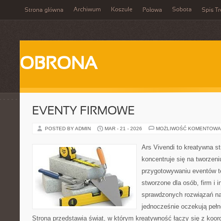
Archiwum
Koszule
Sobota
Strona główna
Połowa
Spis Tr
OBRONA
EVENTY FIRMOWE
POSTED BY ADMIN
MAR - 21 - 2026
MOŻLIWOŚĆ KOMENTOWA
Ars Vivendi to kreatywna st
koncentruje się na tworzen
przygotowywaniu eventów t
stworzone dla osób, firm i i
sprawdzonych rozwiązań na
jednocześnie oczekują pełn
Strona przedstawia świat, w którym kreatywność łączy się z koo