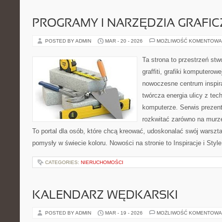
PROGRAMY I NARZĘDZIA GRAFIC
POSTED BY ADMIN
MAR - 20 - 2026
MOŻLIWOŚĆ KOMENTOWA
Ta strona to przestrzeń stw
graffiti, grafiki komputerow
nowoczesne centrum inspira
twórcza energia ulicy z tec
komputerze. Serwis prezen
rozkwitać zarówno na murze,
To portal dla osób, które chcą kreować, udoskonalać swój warszt
pomysły w świecie koloru. Nowości na stronie to Inspiracje i Style
CATEGORIES:
NIERUCHOMOŚCI
KALENDARZ WĘDKARSKI
POSTED BY ADMIN
MAR - 19 - 2026
MOŻLIWOŚĆ KOMENTOWA