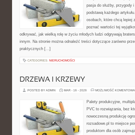
pasja do służby, przygody i
podstawą każdego artykułu.
osobach, które chcą lepiej 
poznać wartości tej wyjątk
odkrywać, jak wielką rolę w życiu młodych ludzi odgrywają brate
innym. Na stronie można odnaleźć treści dotyczące zarówno przes
praktycznych […]
CATEGORIES:
NIERUCHOMOŚCI
DRZEWA I KRZEWY
POSTED BY ADMIN
MAR - 16 - 2026
MOŻLIWOŚĆ KOMENTOWA
Palety produkcyjne, multipla
PVC to rozwiązania, bez kt
nowoczesną produkcję ogrod
rozsadowe.pl to miejsce p
produktom dla osób zajmuj