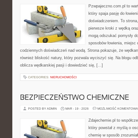
Pzwpajeczno.com.pl to war
który spaja pasję do łowien
doświadczeniem. To strona
pierwsze kroki z wędką ora
mogą odszukać pomysły do
sposobów łowienia, miejsc
codziennych doświadczeń nad wodą. Strona pokazuje, że wędkarst
również bliskość natury, który pozwala wyciszyć się. Na blogu o
oblicza wędkarskiej pasji i dowiedzieć się, […]
CATEGORIES:
NIERUCHOMOŚCI
BEZPIECZEŃSTWO CHEMICZNE
POSTED BY ADMIN
MAR - 19 - 2026
MOŻLIWOŚĆ KOMENTOWA
Zdajechemie.pl to współcze
który powstał z myślą o o
chemię w sposób zrozumiał