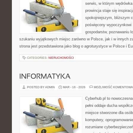
serwis, w którym wędrówka 
prowincja staje się inspira
spokojniejszym, bliższym c
poświęcony wypoczynkowi n
gospodarstw, poznawaniu lo
szukaniu wyjątkowych miejsc zarówno w Polsce, jak i w innych 
strona jest przedstawiona jako blog o agroturystyce w Polsce i Eur
CATEGORIES:
NIERUCHOMOŚCI
INFORMATYKA
POSTED BY ADMIN
MAR - 16 - 2026
MOŻLIWOŚĆ KOMENTOWA
Cyberhub.pl to nowoczesna 
pełni oddaje ducha współcze
miejsce stworzone dla osób
komputery, oprogramowanie,
rozumiane cyberbezpiecze