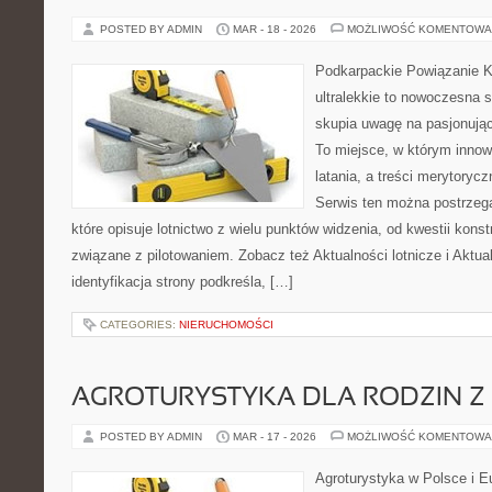
POSTED BY ADMIN
MAR - 18 - 2026
MOŻLIWOŚĆ KOMENTOWA
Podkarpackie Powiązanie K
ultralekkie to nowoczesna s
skupia uwagę na pasjonując
To miejsce, w którym innow
latania, a treści merytorycz
Serwis ten można postrzega
które opisuje lotnictwo z wielu punktów widzenia, od kwestii kons
związane z pilotowaniem. Zobacz też Aktualności lotnicze i Aktua
identyfikacja strony podkreśla, […]
CATEGORIES:
NIERUCHOMOŚCI
AGROTURYSTYKA DLA RODZIN Z 
POSTED BY ADMIN
MAR - 17 - 2026
MOŻLIWOŚĆ KOMENTOWA
Agroturystyka w Polsce i Eu