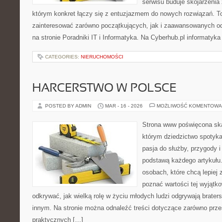
serwisu buduje skojarzenia
którym konkret łączy się z entuzjazmem do nowych rozwiązań. To
zainteresować zarówno początkujących, jak i zaawansowanych od
na stronie Poradniki IT i Informatyka. Na Cyberhub.pl informatyka
CATEGORIES:
NIERUCHOMOŚCI
HARCERSTWO W POLSCE
POSTED BY ADMIN
MAR - 16 - 2026
MOŻLIWOŚĆ KOMENTOWA
Strona www poświęcona ska
którym dziedzictwo spotyka
pasja do służby, przygody i
podstawą każdego artykułu.
osobach, które chcą lepiej 
poznać wartości tej wyjątk
odkrywać, jak wielką rolę w życiu młodych ludzi odgrywają brate
innym. Na stronie można odnaleźć treści dotyczące zarówno przes
praktycznych […]