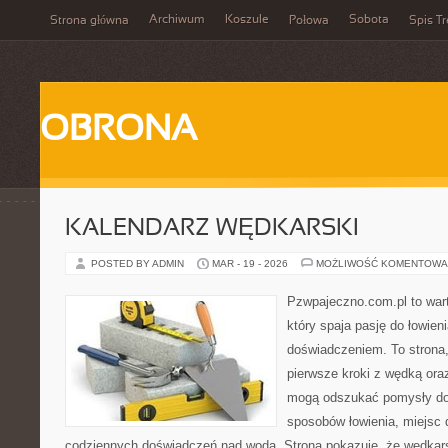
Archiwum
Koszule
Sobota
Strona główna
Połowa
Spis Tr
OBRONA
KALENDARZ WĘDKARSKI
POSTED BY ADMIN
MAR - 19 - 2026
MOŻLIWOŚĆ KOMENTOWA
Pzwpajeczno.com.pl to war
który spaja pasję do łowien
doświadczeniem. To strona
pierwsze kroki z wędką ora
mogą odszukać pomysły do
sposobów łowienia, miejsc
codziennych doświadczeń nad wodą. Strona pokazuje, że wędkarst