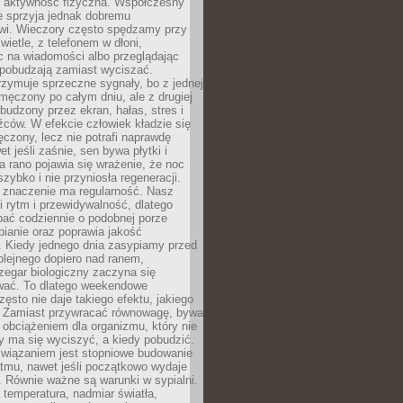
zy aktywność fizyczna. Współczesny
ie sprzyja jednak dobremu
i. Wieczory często spędzamy przy
ietle, z telefonem w dłoni,
c na wiadomości albo przeglądając
e pobudzają zamiast wyciszać.
zymuje sprzeczne sygnały, bo z jednej
zmęczony po całym dniu, ale z drugiej
budzony przez ekran, hałas, stres i
ców. W efekcie człowiek kładzie się
czony, lecz nie potrafi naprawdę
t jeśli zaśnie, sen bywa płytki i
a rano pojawia się wrażenie, że noc
szybko i nie przyniosła regeneracji.
 znaczenie ma regularność. Nasz
i rytm i przewidywalność, dlatego
pać codziennie o podobnej porze
pianie oraz poprawia jakość
 Kiedy jednego dnia zasypiamy przed
olejnego dopiero nad ranem,
zegar biologiczny zaczyna się
wać. To dlatego weekendowe
zęsto nie daje takiego efektu, jakiego
 Zamiast przywracać równowagę, bywa
obciążeniem dla organizmu, który nie
dy ma się wyciszyć, a kiedy pobudzić.
wiązaniem jest stopniowe budowanie
ytmu, nawet jeśli początkowo wydaje
e. Równie ważne są warunki w sypialni.
temperatura, nadmiar światła,