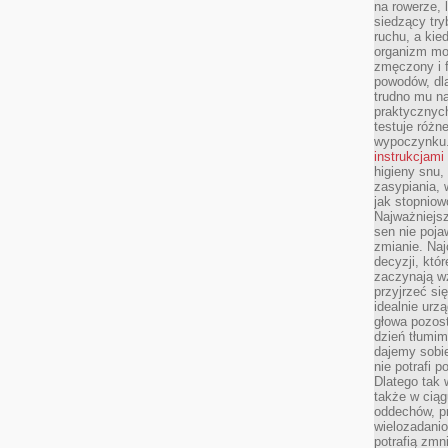
na rowerze, 
siedzący try
ruchu, a kie
organizm mo
zmęczony i f
powodów, dl
trudno mu n
praktycznyc
testuje różn
wypoczynku
instrukcjami
higieny snu,
zasypiania, 
jak stopniow
Najważniejsz
sen nie poja
zmianie. Naj
decyzji, któ
zaczynają w
przyjrzeć si
idealnie urzą
głowa pozost
dzień tłumim
dajemy sobi
nie potrafi 
Dlatego tak
także w ciąg
oddechów, pr
wielozadanio
potrafią zmn