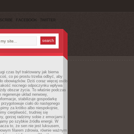
SCRIBE
FACEBOOK
TWITTER
ugi czas był traktowany jak bierna
coś, co po prostu trzeba odbyć, aby
do obowiązków. Dziś coraz więcej osób
 jakość nocnego odpoczynku wpływa
żdy obszar życia. To właśnie podczas
 regeneruje układ nerwowy,
nformacje, stabilizuje gospodarkę
 przygotowuje ciało do następnego
śpimy za krótko albo niespokojnie,
imy cierpliwość, trudniej się
y, gorzej radzimy sobie z emocjami i
gamy po szybkie źródła energii. W
acza to, że sen nie jest luksusem,
wowym filarem zdrowia, równie ważnym