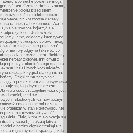
materac albo suche powietrze mogą
gorszyć sen. Czasem drobna zmiana,
ewietrzenie pokoju przed snem,
okien czy odłożenie telefonu poza
 daje więcej niż kosztowne gadżety
 jako ratunek na bezsenność. Warto
 sypialnia powinna kojarzyć się
 z odpoczynkiem. Jeśli w łóżku
racujemy, jemy, oglądamy intensywne
ozwiązujemy stresujące sprawy, mózg
aktować to miejsce jako przestrzeń
Ogromną rolę odgrywa także to, co
atniej godzinie przed snem. Niektórzy
epłej herbaty ziołowej, inni chwili z
kojnej muzyki albo krótkiego spaceru
 ekranu i hałaśliwych komunikatów.
tyna działa jak sygnał dla organizmu,
 kończy. Dzięki temu zasypianie
yć nagłym przeskokiem z intensywności
, a staje się łagodnym procesem
Dla wielu osób szczególnie ważne jest
e wiadomości, mediów
iowych i służbowych rozmów późnym
ponieważ emocjonalne pobudzenie
uje organizm w stanie gotowości. Nie
ia pozostaje również aktywność
iągu dnia. Ciało, które miało okazję się
turalny sposób, częściej łatwiej
 chodzi o bardzo ciężkie treningi tuż
lecz o regularny ruch, spacery, jazdę