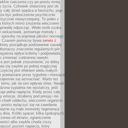
lekkie ćwiczenia czy po prostu mniej
b życia. Człowiek stworzony jest do
dy cały dzień spędza w bezruchu, jego
że być jednocześnie psychicznie
izycznie niewyczerpany. To jeden z
a których mimo znużenia wieczorem
aprawdę odpocząć. Wiele osób szuka
h wskazówek, porównuje metody i
e sposoby na poprawę jakości nocnego
. Czasem pomocny bywa
serwis z
który porządkuje podstawowe zasady
 tłumaczy znaczenie regularnych pór
wyjaśnia wpływ kofeiny i podpowiada,
o zmieniać codzienne nawyki.
e jest jednak zrozumienie, że dobry
wia się zwykle po jednej magicznej
częściej jest efektem wielu małych
re powtarzane przez tygodnie i miesiące
zajemnie się wzmacniać. Warto też
ę temu, jak na sen wpływa stres. Nawet
dzona sypialnia nie wystarczy, jeśli
aje pełna napięcia. Kiedy przez cały
y emocje, działamy pod presją i nie
e chwili oddechu, wieczorem organizm
po prostu wyłączyć się na zawołanie.
 ważne są małe momenty regeneracji
u dnia. Krótki spacer, kilka spokojnych
zerwa od ekranu, ograniczenie
wości albo zwykła chwila ciszy
iejszyć poziom napięcia, który