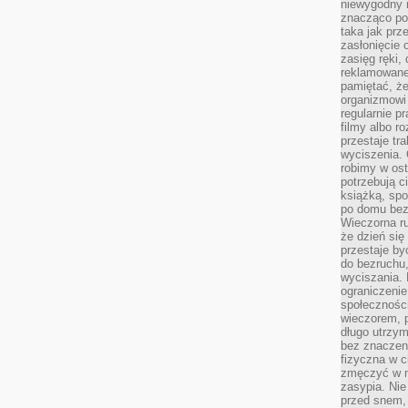
niewygodny 
znacząco po
taka jak prz
zasłonięcie 
zasięg ręki,
reklamowane
pamiętać, że
organizmowi
regularnie p
filmy albo r
przestaje tr
wyciszenia. 
robimy w ost
potrzebują ci
książką, spo
po domu bez
Wieczorna ru
że dzień się
przestaje b
do bezruchu
wyciszania. 
ograniczeni
społecznośc
wieczorem, 
długo utrzym
bez znaczen
fizyczna w c
zmęczyć w na
zasypia. Nie
przed snem, 