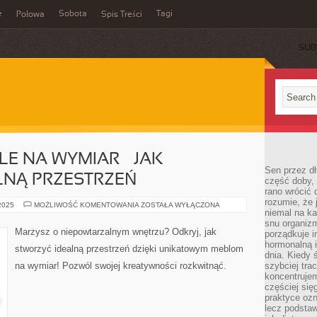
e
Sobota
Tagi
Połowa
Spis Treści
SUB
E NA WYMIAR – JAK
Sen przez dł
LNĄ PRZESTRZEŃ
część doby, 
rano wrócić 
rozumie, że
UNIKATOWE
 2025
MOŻLIWOŚĆ KOMENTOWANIA
ZOSTAŁA WYŁĄCZONA
niemal na ka
MEBLE
NA
snu organizm
WYMIAR
Marzysz o niepowtarzalnym wnętrzu? Odkryj, jak
porządkuje i
–
JAK
hormonalną i
stworzyć idealną przestrzeń dzięki unikatowym meblom
STWORZYĆ
dnia. Kiedy 
IDEALNĄ
na wymiar! Pozwól swojej kreatywności rozkwitnąć.
szybciej trac
PRZESTRZEŃ
koncentrujem
częściej się
praktyce ozn
lecz podsta