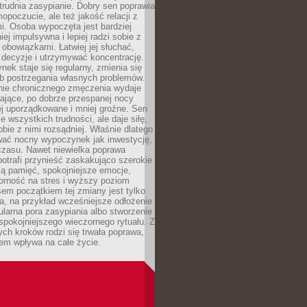
rudnia zasypianie. Dobry sen poprawia
mopoczucie, ale też jakość relacji z
i. Osoba wypoczęta jest bardziej
iej impulsywna i lepiej radzi sobie z
obowiązkami. Łatwiej jej słuchać,
decyzje i utrzymywać koncentrację.
ek staje się regularny, zmienia się
b postrzegania własnych problemów.
anie chronicznego zmęczenia wydaje
zające, po dobrze przespanej nocy
j uporządkowane i mniej groźne. Sen
e wszystkich trudności, ale daje siłę,
obie z nimi rozsądniej. Właśnie dlatego
wać nocny wypoczynek jak inwestycję,
 czasu. Nawet niewielka poprawa
potrafi przynieść zaskakująco szerokie
zą pamięć, spokojniejsze emocje,
orność na stres i wyższy poziom
sem początkiem tej zmiany jest tylko
a, na przykład wcześniejsze odłożenie
gularna pora zasypiania albo stworzenie
spokojniejszego wieczornego rytuału. Z
ych kroków rodzi się trwała poprawa,
em wpływa na całe życie.