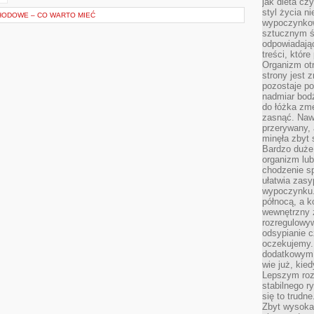
jak dieta c
styl życia n
ODOWE – CO WARTO MIEĆ
wypoczynkow
sztucznym św
odpowiadają
treści, któr
Organizm otr
strony jest 
pozostaje po
nadmiar bodź
do łóżka zmę
zasnąć. Nawe
przerywany, 
minęła zbyt 
Bardzo duże
organizm lub
chodzenie s
ułatwia zasy
wypoczynku.
północą, a k
wewnętrzny 
rozregulowy
odsypianie c
oczekujemy.
dodatkowym 
wie już, kie
Lepszym roz
stabilnego r
się to trudn
Zbyt wysoka 