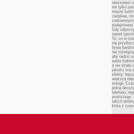
wieczorem ut
nie tylko sa
innymi ludźm
cierpliwa, mn
codziennymi 
podejmować 
Gdy odpoczyn
nawet sposó
To, co w st
się przytłac
bywa bardzie
nie rozwiązuj
aby radzić s
warto trakto
a nie stratę
jakości snu 
efekty: leps
większą odp
energii. Cza
jedna decyzj
telefonu, re
prostszego, 
takich drobn
która z czas