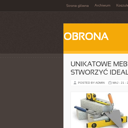
Archiwum
Koszul
Strona główna
OBRONA
UNIKATOWE MEBL
STWORZYĆ IDEA
POSTED BY ADMIN
MAJ - 21 -