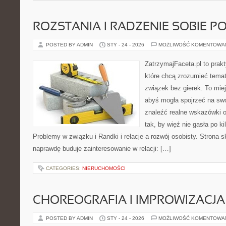
ROZSTANIA I RADZENIE SOBIE P
POSTED BY ADMIN
STY - 24 - 2026
MOŻLIWOŚĆ KOMENTOWA
ZatrzymajFaceta.pl to prakt
które chcą zrozumieć temat
związek bez gierek. To mie
abyś mogła spojrzeć na swo
znaleźć realne wskazówki 
tak, by więź nie gasła po k
Problemy w związku i Randki i relacje a rozwój osobisty. Strona s
naprawdę buduje zainteresowanie w relacji: […]
CATEGORIES:
NIERUCHOMOŚCI
CHOREOGRAFIA I IMPROWIZACJA
POSTED BY ADMIN
STY - 24 - 2026
MOŻLIWOŚĆ KOMENTOWA