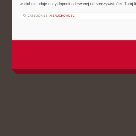
wortal nie udaje encyklopedii oderwanej od rzeczywistości. Tutaj l
CATEGORIES:
NIERUCHOMOŚCI