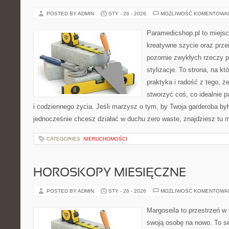
POSTED BY ADMIN
STY - 26 - 2026
MOŻLIWOŚĆ KOMENTOWA
Paramedicshop.pl to miejsc
kreatywne szycie oraz przer
pozornie zwykłych rzeczy 
stylizacje. To strona, na kt
praktyka i radość z tego, 
stworzyć coś, co idealnie p
i codziennego życia. Jeśli marzysz o tym, by Twoja garderoba była
jednocześnie chcesz działać w duchu zero waste, znajdziesz tu
CATEGORIES:
NIERUCHOMOŚCI
HOROSKOPY MIESIĘCZNE
POSTED BY ADMIN
STY - 26 - 2026
MOŻLIWOŚĆ KOMENTOWA
Margoseila to przestrzeń w
swoją osobę na nowo. To se