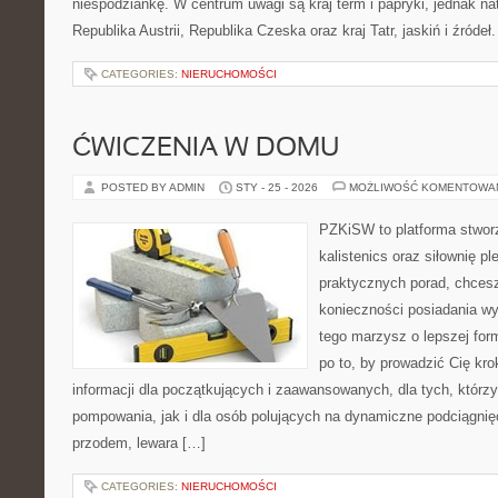
niespodziankę. W centrum uwagi są kraj term i papryki, jednak natu
Republika Austrii, Republika Czeska oraz kraj Tatr, jaskiń i źróde
CATEGORIES:
NIERUCHOMOŚCI
ĆWICZENIA W DOMU
POSTED BY ADMIN
STY - 25 - 2026
MOŻLIWOŚĆ KOMENTOWA
PZKiSW to platforma stworz
kalistenics oraz siłownię p
praktycznych porad, chce
konieczności posiadania w
tego marzysz o lepszej form
po to, by prowadzić Cię kro
informacji dla początkujących i zaawansowanych, dla tych, którzy
pompowania, jak i dla osób polujących na dynamiczne podciągnięc
przodem, lewara […]
CATEGORIES:
NIERUCHOMOŚCI