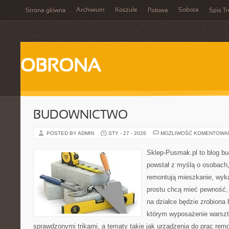
Archiwum
Koszule
Sobota
Strona główna
Połowa
Spis Tr
OBRONA
BUDOWNICTWO
POSTED BY ADMIN
STY - 27 - 2026
MOŻLIWOŚĆ KOMENTOWA
Sklep-Pusmak.pl to blog b
powstał z myślą o osobach,
remontują mieszkanie, wyk
prostu chcą mieć pewność,
na działce będzie zrobiona 
którym wyposażenie warszta
sprawdzonymi trikami, a tematy takie jak urządzenia do prac rem