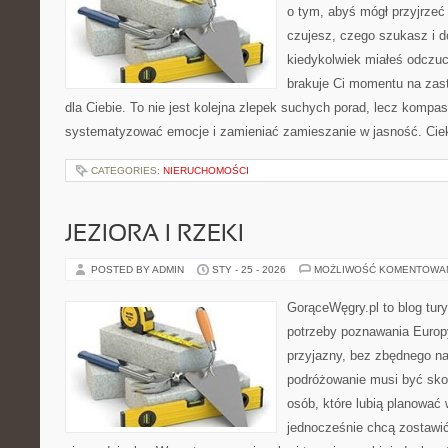
o tym, abyś mógł przyjrzeć 
czujesz, czego szukasz i d
kiedykolwiek miałeś odczuc
brakuje Ci momentu na zast
dla Ciebie. To nie jest kolejna zlepek suchych porad, lecz kompa
systematyzować emocje i zamieniać zamieszanie w jasność. Ci
CATEGORIES:
NIERUCHOMOŚCI
JEZIORA I RZEKI
POSTED BY ADMIN
STY - 25 - 2026
MOŻLIWOŚĆ KOMENTOWA
GorąceWęgry.pl to blog tury
potrzeby poznawania Euro
przyjazny, bez zbędnego na
podróżowanie musi być sko
osób, które lubią planować 
jednocześnie chcą zostawić