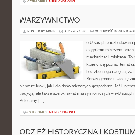
CATEGORIES:
NIERUCHOMOŚCI
WARZYWNICTWO
POSTED BY ADMIN
STY - 26 - 2026
MOŻLIWOŚĆ KOMENTOWA
e-Ursus.pl to rozbudowana 
ciągnikom rolniczym oraz s
mechanizacji rolnictwa. To 
które chcą poznać temat ur
bez zbędnego nadęcia, za t
Serwis gromadzi wiedzę za
pierwsze kroki, jak i dla doświadczonych gospodarzy. Jeśli intere
tradycją, ale także szeroki świat maszyn rolniczych – e-Ursus.p
Polecamy […]
CATEGORIES:
NIERUCHOMOŚCI
ODZIEŻ HISTORYCZNA I KOSTIU