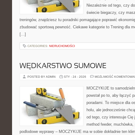
Niezależnie od tego, czy d
świecie biegaczy, czy masz
treningów, znajdziesz tu poradniki pomagające poprawić ekonomię
zbudować sportową pewność. Ciekawe kategorie to Trening dla mę
[…]
CATEGORIES:
NIERUCHOMOŚCI
WĘDKARSTWO SUMOWE
POSTED BY ADMIN
STY - 24 - 2026
MOŻLIWOŚĆ KOMENTOWA
MOCZYKIJE to samodzielny 
powstał po to, aby łączyć 
poradami. To miejsce dla o
holu, ale jednocześnie chcą
od tego, czy interesuje Cię 
method feeder, muchówka,
podlodowe wyprawy – MOCZYKIJE ma w sobie dokładnie ten klima