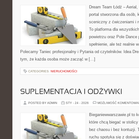
Dream Team Łódź – Aerial, 
portal stworzona dla osób, 
sceniczny z ćwiczeniami i r
To platforma dla wszystkich
powietrzu oraz Pole Dance p
spełnienie, ale też realnie
Polecamy Taniec profesjonalny i Pytania od czytelników. Idea Dr
tym, że każda osoba może zacząć w […]
CATEGORIES:
NIERUCHOMOŚCI
SUPLEMENTACJA I ODŻYWKI
POSTED BY ADMIN
STY - 24 - 2026
MOŻLIWOŚĆ KOMENTOWA
Bieganiewwarszawie.pl to k
które chcą biegać w stolicy
bez chaosu i bez kontuzji. 
ruchu spotyka się z doświ