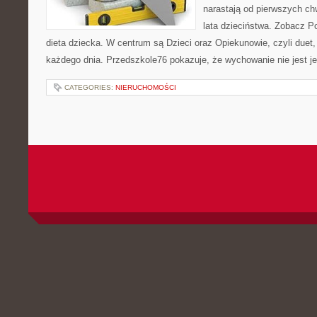
narastają od pierwszych ch
lata dzieciństwa. Zobacz Po
dieta dziecka. W centrum są Dzieci oraz Opiekunowie, czyli duet, 
każdego dnia. Przedszkole76 pokazuje, że wychowanie nie jest j
CATEGORIES:
NIERUCHOMOŚCI