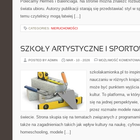
Polecamy Hermès i Balenciaga. Na stronie można znaleźć rozbud
świata ubioru. Autorzy publikacji starają się przedstawiać styl w 
temu czytelnicy mogą łatwiej […]
CATEGORIES:
NIERUCHOMOŚCI
SZKOŁY ARTYSTYCZNE I SPORT
POSTED BY ADMIN
MAR - 10 - 2026
MOŻLIWOŚĆ KOMENTOWA
szkolakamionka.pl to inspir
nauczaniu w różnych krajac
może być punktem wyjścia
kultur. To platforma, w któ
się na jednej perspektywie,
przez rozmaite modele nau
świecie. Strona skupia się na tematach związanych z programami
także na zagadnieniach takich jak wpływ kultury na naukę, cyfrow
homeschooling, modele […]