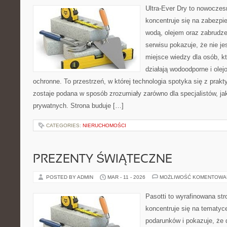
Ultra-Ever Dry to nowoczesn
koncentruje się na zabezpi
wodą, olejem oraz zabrudze
serwisu pokazuje, że nie jes
miejsce wiedzy dla osób, kt
działają wodoodporne i olej
ochronne. To przestrzeń, w której technologia spotyka się z prak
zostaje podana w sposób zrozumiały zarówno dla specjalistów, jak
prywatnych. Strona buduje […]
CATEGORIES:
NIERUCHOMOŚCI
PREZENTY ŚWIĄTECZNE
POSTED BY ADMIN
MAR - 11 - 2026
MOŻLIWOŚĆ KOMENTOWA
Pasotti to wyrafinowana str
koncentruje się na tematy
podarunków i pokazuje, że