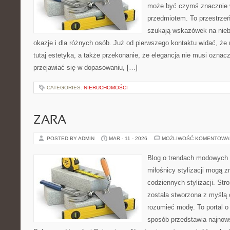
może być czymś znacznie w
przedmiotem. To przestrzeń
szukają wskazówek na nieb
okazje i dla różnych osób. Już od pierwszego kontaktu widać, ż
tutaj estetyka, a także przekonanie, że elegancja nie musi ozna
przejawiać się w dopasowaniu, […]
CATEGORIES:
NIERUCHOMOŚCI
ZARA
POSTED BY ADMIN
MAR - 11 - 2026
MOŻLIWOŚĆ KOMENTOWA
Blog o trendach modowych 
miłośnicy stylizacji mogą 
codziennych stylizacji. Str
została stworzona z myślą o
rozumieć modę. To portal o
sposób przedstawia najnow