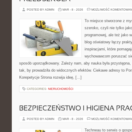
POSTED BY ADMIN
MAR - 8 - 2026
MOŻLIWOŚĆ KOMENTOWAN
To miejsce stworzone z myś
szeroko, czyli nie tylko jak
programowej, ale też jako
blog oświatowy łączy prak
inspiracjami, które pomagaj
wychowawcom poruszać się
sposób uporządkowany. Zależy nam, aby nauka była przystępna,
tak, by prowadziła do widocznych efektów. Ciekawe adresy to Por
Korepetycje Strona rozwija ideę, […]
CATEGORIES:
NIERUCHOMOŚCI
BEZPIECZEŃSTWO I HIGIENA PRA
POSTED BY ADMIN
MAR - 8 - 2026
MOŻLIWOŚĆ KOMENTOWAN
Techneau to serwis o gospo