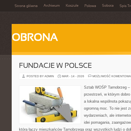
Archiwum
Koszule
Sobota
Strona główna
Połowa
Spis Tr
OBRONA
FUNDACJE W POLSCE
POSTED BY ADMIN
MAR - 14 - 2026
MOŻLIWOŚĆ KOMENTOWA
Sztab WOŚP Tarnobrzeg – G
przestrzeń, w którym dobro
a lokalna wspólnota pokazu
ogromną moc. To nie jest z
wydarzeniach, ale internet
idei pomagania, zaangażowa
która łączy mieszkańców Tarnobrzega oraz wszystkich ludzi o dob