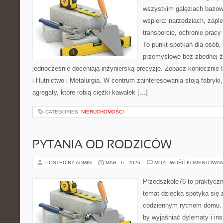
wszystkim gałęziach bazowy
wspiera: narzędziach, zaple
transporcie, ochronie prac
To punkt spotkań dla osób,
przemysłowe bez zbędnej ża
jednocześnie doceniają inżynierską precyzję. Zobacz koniecznie 
i Hutnictwo i Metalurgia. W centrum zainteresowania stoją fabryki,
agregaty, które robią ciężki kawałek […]
CATEGORIES:
NIERUCHOMOŚCI
PYTANIA OD RODZICÓW
POSTED BY ADMIN
MAR - 6 - 2026
MOŻLIWOŚĆ KOMENTOWAN
Przedszkole76 to praktyczny
temat dziecka spotyka się
codziennym rytmem domu. T
by wyjaśniać dylematy i in