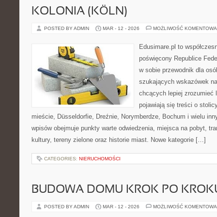
KOLONIA (KÖLN)
POSTED BY ADMIN
MAR - 12 - 2026
MOŻLIWOŚĆ KOMENTOWA
Edusimare.pl to współczesn
poświęcony Republice Feder
w sobie przewodnik dla osó
szukających wskazówek na 
chcących lepiej zrozumieć 
pojawiają się treści o stol
mieście, Düsseldorfie, Dreźnie, Norymberdze, Bochum i wielu in
wpisów obejmuje punkty warte odwiedzenia, miejsca na pobyt, tran
kultury, tereny zielone oraz historie miast. Nowe kategorie […]
CATEGORIES:
NIERUCHOMOŚCI
BUDOWA DOMU KROK PO KROK
POSTED BY ADMIN
MAR - 12 - 2026
MOŻLIWOŚĆ KOMENTOWA