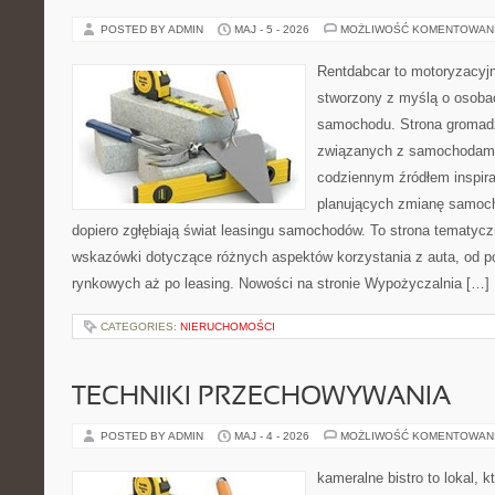
POSTED BY ADMIN
MAJ - 5 - 2026
MOŻLIWOŚĆ KOMENTOWAN
Rentdabcar to motoryzacyjn
stworzony z myślą o osoba
samochodu. Strona gromad
związanych z samochodami
codziennym źródłem inspira
planujących zmianę samocho
dopiero zgłębiają świat leasingu samochodów. To strona tematyc
wskazówki dotyczące różnych aspektów korzystania z auta, od 
rynkowych aż po leasing. Nowości na stronie Wypożyczalnia […]
CATEGORIES:
NIERUCHOMOŚCI
TECHNIKI PRZECHOWYWANIA
POSTED BY ADMIN
MAJ - 4 - 2026
MOŻLIWOŚĆ KOMENTOWAN
kameralne bistro to lokal, 