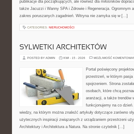
publikacje dla początkujących, ale również dla miłośników dopr
także Jacuzzi i Wanny SPA i Zdrowie i Regeneracja. Ogromnym at
zakres poruszanych zagadnień. Witryna nie zamyka się w […]
CATEGORIES:
NIERUCHOMOŚCI
SYLWETKI ARCHITEKTÓW
POSTED BY ADMIN
KWI - 15 - 2026
MOŻLIWOŚĆ KOMENTOWA
Portal poświęcony projektow
przestrzeń, w którym pasja
spojrzeniem. Strona został
osobach, które chcą poznaw
aranżacji, a także trendów 
funkcjonujemy na co dzień.
wiedzy, na którym można znaleźć artykuły dotyczące zarówno słynn
użytecznych inspiracji związanych z urządzaniem przestrzeni uży
Architektury i Architektura a Natura. Na stronie czytelnik […]