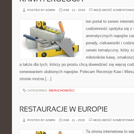
POSTED BY ADMIN
KWI - 12 - 2026
MOŻLIWOŚĆ KOMENTOWA
ten portal to serwis intern
codzienność spotyka się z 
aromatycznych napojów zam
porady, ciekawostki i codz
serwis tematyczny, który zo
miłośników kawy, smakoszy
a także dla tych, którzy po prostu chcą dowiedzieć się więcej co
serwowaniem ulubionych napojów. Polecam Recenzje Kaw i Miesz
stronie można […]
CATEGORIES:
NIERUCHOMOŚCI
RESTAURACJE W EUROPIE
POSTED BY ADMIN
KWI - 11 - 2026
MOŻLIWOŚĆ KOMENTOWA
Ta strona internetowa to w