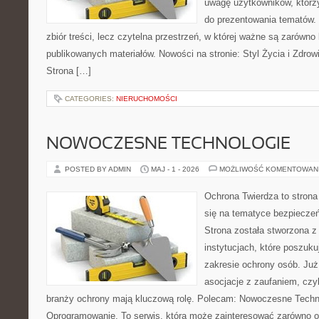
uwagę użytkowników, którzy
do prezentowania tematów. 
zbiór treści, lecz czytelna przestrzeń, w której ważne są zarówno k
publikowanych materiałów. Nowości na stronie: Styl Życia i Zdrow
Strona […]
CATEGORIES:
NIERUCHOMOŚCI
NOWOCZESNE TECHNOLOGIE
POSTED BY ADMIN
MAJ - 1 - 2026
MOŻLIWOŚĆ KOMENTOWAN
Ochrona Twierdza to strona 
się na tematyce bezpiecze
Strona została stworzona z
instytucjach, które poszuk
zakresie ochrony osób. Ju
asocjacje z zaufaniem, czyl
branży ochrony mają kluczową rolę. Polecam: Nowoczesne Technol
Oprogramowanie. To serwis, która może zainteresować zarówno o