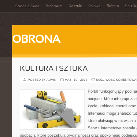
Archiwum
Koszule
Sobota
Strona główna
Połowa
Spis Tr
OBRONA
KULTURA I SZTUKA
POSTED BY ADMIN
MAJ - 10 - 2026
MOŻLIWOŚĆ KOMENTOWA
Portal funkcjonujący pod 
miejsce, które integruje z
życia, kobiecej energii ora
Internauci mogą znaleźć tu
które ułatwiają w rozwijani
Serwis internetowy została
osobach, które poszukują oryginalności oraz spokojnego podejści