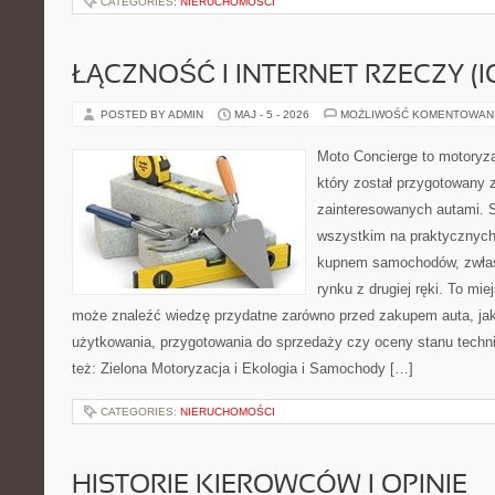
CATEGORIES:
NIERUCHOMOŚCI
ŁĄCZNOŚĆ I INTERNET RZECZY (I
POSTED BY ADMIN
MAJ - 5 - 2026
MOŻLIWOŚĆ KOMENTOWAN
Moto Concierge to motoryz
który został przygotowany 
zainteresowanych autami. S
wszystkim na praktycznych
kupnem samochodów, zwłas
rynku z drugiej ręki. To mie
może znaleźć wiedzę przydatne zarówno przed zakupem auta, jak
użytkowania, przygotowania do sprzedaży czy oceny stanu techn
też: Zielona Motoryzacja i Ekologia i Samochody […]
CATEGORIES:
NIERUCHOMOŚCI
HISTORIE KIEROWCÓW I OPINIE