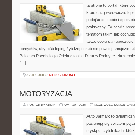
ta strona to portal, które 
które chcą wprowadzić lep
podejść do siebie i spojrz
praktyczny. To serwis por
tematom takim jak odchudza
także dobre samopoczucie.
pomysłów, aby jeść lepiej, żyć lżej i czuć się pewniej, znajdzie tu
Polecam Psychologia Odchudzania i Dieta w Praktyce. Na stronie
[…]
CATEGORIES:
NIERUCHOMOŚCI
MOTORYZACJA
POSTED BY ADMIN
KWI - 20 - 2026
MOŻLIWOŚĆ KOMENTOWA
Auto Jarmark to dynamiczna
pasjonują się światem poja
myślą o czytelnikach, któr