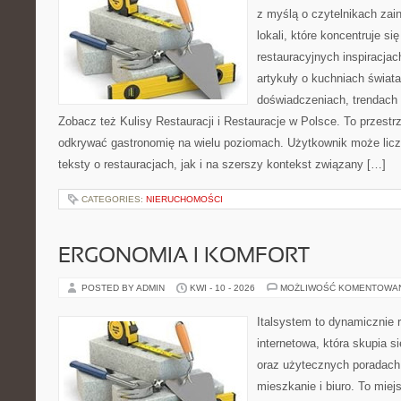
z myślą o czytelnikach za
lokali, które koncentruje s
restauracyjnych inspiracjac
artykuły o kuchniach świata
doświadczeniach, trendach i
Zobacz też Kulisy Restauracji i Restauracje w Polsce. To przestr
odkrywać gastronomię na wielu poziomach. Użytkownik może licz
teksty o restauracjach, jak i na szerszy kontekst związany […]
CATEGORIES:
NIERUCHOMOŚCI
ERGONOMIA I KOMFORT
POSTED BY ADMIN
KWI - 10 - 2026
MOŻLIWOŚĆ KOMENTOWA
Italsystem to dynamicznie r
internetowa, która skupia 
oraz użytecznych poradach
mieszkanie i biuro. To miej