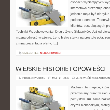
osobach wybierających wyg
internetowa prezentuje char
jedzenie mają być nie tylko
podane z sercem. To serwi
klientów, poszukujących pr
Techniki Przechowywania i Drugie Życie Składników. Już od pier
można odnieść wrażenie, że to bistro stawia na prostotę połączoną
zimna prezentacja oferty, […]
CATEGORIES:
NIERUCHOMOŚCI
WIEJSKIE HISTORIE I OPOWIEŚCI
POSTED BY ADMIN
MAJ - 2 - 2026
MOŻLIWOŚĆ KOMENTOWAN
Madlennn to miejsce, które
przemyślany punkt w sieci 
pomysłów. Już sama nazwa 
czymś niebanalnym, dlateg