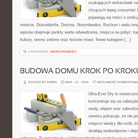
szukających wskazówek na 
chcących lepiej zrozumieć 
pojawiają się treści o stol
mieście, Düsseldorfie, Dreźnie, Norymberdze, Bochum i wielu in
wpisów obejmuje punkty warte odwiedzenia, miejsca na pobyt, tran
kultury, tereny zielone oraz historie miast. Nowe kategorie […]
CATEGORIES:
NIERUCHOMOŚCI
BUDOWA DOMU KROK PO KROK
POSTED BY ADMIN
MAR - 12 - 2026
MOŻLIWOŚĆ KOMENTOWA
Ultra-Ever Dry to nowoczesn
koncentruje się na zabezpi
wodą, olejem oraz zabrudze
serwisu pokazuje, że nie jes
miejsce wiedzy dla osób, kt
działają wodoodporne i olej