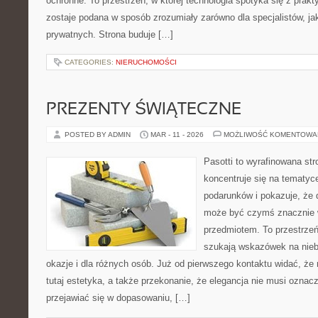
ochronne. To przestrzeń, w której technologia spotyka się z prak
zostaje podana w sposób zrozumiały zarówno dla specjalistów, jak
prywatnych. Strona buduje […]
CATEGORIES:
NIERUCHOMOŚCI
PREZENTY ŚWIĄTECZNE
POSTED BY ADMIN
MAR - 11 - 2026
MOŻLIWOŚĆ KOMENTOWA
Pasotti to wyrafinowana str
koncentruje się na tematy
podarunków i pokazuje, że
może być czymś znacznie w
przedmiotem. To przestrzeń
szukają wskazówek na nieb
okazje i dla różnych osób. Już od pierwszego kontaktu widać, ż
tutaj estetyka, a także przekonanie, że elegancja nie musi ozna
przejawiać się w dopasowaniu, […]