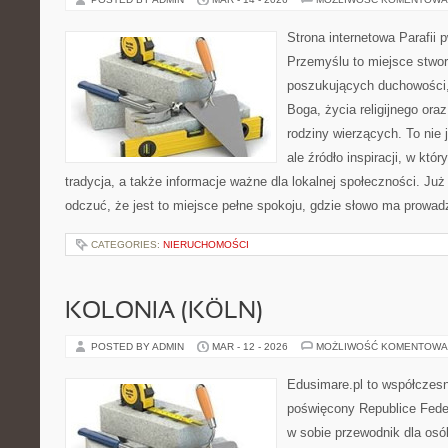
Strona internetowa Parafii 
Przemyślu to miejsce stwo
poszukujących duchowości, 
Boga, życia religijnego ora
rodziny wierzących. To nie 
ale źródło inspiracji, w kt
tradycja, a także informacje ważne dla lokalnej społeczności. Ju
odczuć, że jest to miejsce pełne spokoju, gdzie słowo ma prowad
CATEGORIES:
NIERUCHOMOŚCI
KOLONIA (KÖLN)
POSTED BY ADMIN
MAR - 12 - 2026
MOŻLIWOŚĆ KOMENTOWA
Edusimare.pl to współczesn
poświęcony Republice Feder
w sobie przewodnik dla osó