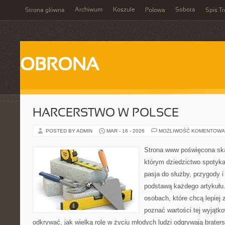
Archiwum
Koszule
Sobota
Strona główna
Połowa
Spis Tr
OBRONA
HARCERSTWO W POLSCE
POSTED BY ADMIN
MAR - 16 - 2026
MOŻLIWOŚĆ KOMENTOWA
Strona www poświęcona ska
którym dziedzictwo spotyka
pasja do służby, przygody i
podstawą każdego artykułu.
osobach, które chcą lepiej 
poznać wartości tej wyjątk
odkrywać, jak wielką rolę w życiu młodych ludzi odgrywają brate