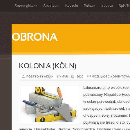
Archiwum
Koszule
Sobota
Strona główna
Połowa
Spis Tr
OBRONA
KOLONIA (KÖLN)
POSTED BY ADMIN
MAR - 12 - 2026
MOŻLIWOŚĆ KOMENTOWA
Edusimare.pl to współczesn
poświęcony Republice Feder
w sobie przewodnik dla osó
szukających wskazówek na 
chcących lepiej zrozumieć 
pojawiają się treści o stol
mieście, Düsseldorfie, Dreźnie, Norymberdze, Bochum i wielu in