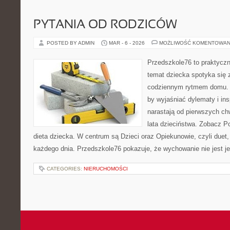
PYTANIA OD RODZICÓW
POSTED BY ADMIN
MAR - 6 - 2026
MOŻLIWOŚĆ KOMENTOWAN
Przedszkole76 to praktyczny
temat dziecka spotyka się
codziennym rytmem domu. T
by wyjaśniać dylematy i in
narastają od pierwszych ch
lata dzieciństwa. Zobacz Po
dieta dziecka. W centrum są Dzieci oraz Opiekunowie, czyli duet, 
każdego dnia. Przedszkole76 pokazuje, że wychowanie nie jest j
CATEGORIES:
NIERUCHOMOŚCI