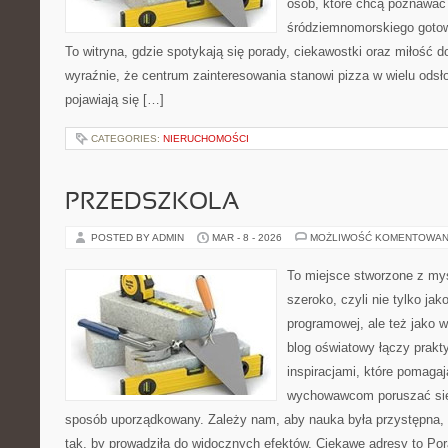
osób, które chcą poznawać 
śródziemnomorskiego gotowa
To witryna, gdzie spotykają się porady, ciekawostki oraz miłość do
wyraźnie, że centrum zainteresowania stanowi pizza w wielu odsło
pojawiają się […]
CATEGORIES:
NIERUCHOMOŚCI
PRZEDSZKOLA
POSTED BY ADMIN
MAR - 8 - 2026
MOŻLIWOŚĆ KOMENTOWAN
To miejsce stworzone z myś
szeroko, czyli nie tylko jak
programowej, ale też jako
blog oświatowy łączy prak
inspiracjami, które pomagaj
wychowawcom poruszać się
sposób uporządkowany. Zależy nam, aby nauka była przystępna,
tak, by prowadziła do widocznych efektów. Ciekawe adresy to Por