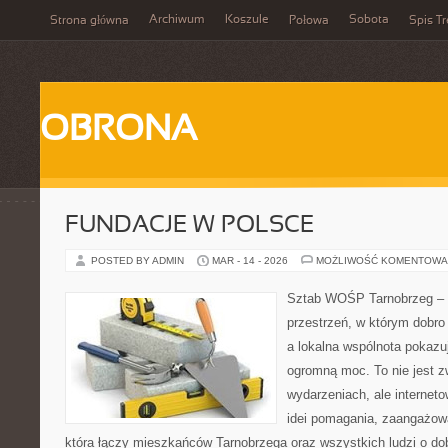
Archiwum
Koszule
Sobota
Strona główna
Połowa
Spis Tr
OBRONA
FUNDACJE W POLSCE
POSTED BY ADMIN
MAR - 14 - 2026
MOŻLIWOŚĆ KOMENTOWA
Sztab WOŚP Tarnobrzeg – G
przestrzeń, w którym dobro
a lokalna wspólnota pokazu
ogromną moc. To nie jest z
wydarzeniach, ale internet
idei pomagania, zaangażowa
która łączy mieszkańców Tarnobrzega oraz wszystkich ludzi o dob