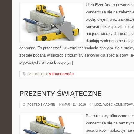
Ultra-Ever Dry to nowoczesn
koncentruje się na zabezpi
wodą, olejem oraz zabrudze
serwisu pokazuje, że nie jes
miejsce wiedzy dla osób, kt
działają wodoodporne i olej
ochronne. To przestrzeń, w której technologia spotyka się z prak
zostaje podana w sposób zrozumiały zarówno dla specjalistów, jak
prywatnych. Strona buduje […]
CATEGORIES:
NIERUCHOMOŚCI
PREZENTY ŚWIĄTECZNE
POSTED BY ADMIN
MAR - 11 - 2026
MOŻLIWOŚĆ KOMENTOWA
Pasotti to wyrafinowana str
koncentruje się na tematy
podarunków i pokazuje, że