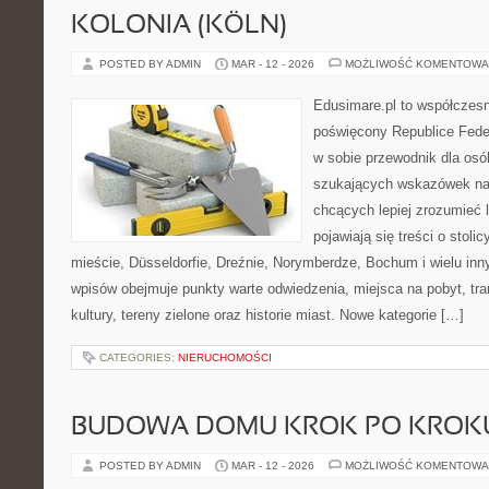
KOLONIA (KÖLN)
POSTED BY ADMIN
MAR - 12 - 2026
MOŻLIWOŚĆ KOMENTOWA
Edusimare.pl to współczesn
poświęcony Republice Feder
w sobie przewodnik dla osó
szukających wskazówek na 
chcących lepiej zrozumieć 
pojawiają się treści o stol
mieście, Düsseldorfie, Dreźnie, Norymberdze, Bochum i wielu in
wpisów obejmuje punkty warte odwiedzenia, miejsca na pobyt, tran
kultury, tereny zielone oraz historie miast. Nowe kategorie […]
CATEGORIES:
NIERUCHOMOŚCI
BUDOWA DOMU KROK PO KROK
POSTED BY ADMIN
MAR - 12 - 2026
MOŻLIWOŚĆ KOMENTOWA