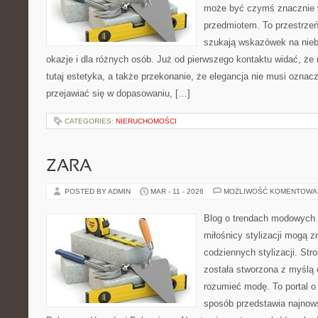
może być czymś znacznie w
przedmiotem. To przestrzeń
szukają wskazówek na nieb
okazje i dla różnych osób. Już od pierwszego kontaktu widać, ż
tutaj estetyka, a także przekonanie, że elegancja nie musi ozna
przejawiać się w dopasowaniu, […]
CATEGORIES:
NIERUCHOMOŚCI
ZARA
POSTED BY ADMIN
MAR - 11 - 2026
MOŻLIWOŚĆ KOMENTOWA
Blog o trendach modowych 
miłośnicy stylizacji mogą 
codziennych stylizacji. Str
została stworzona z myślą o
rozumieć modę. To portal o
sposób przedstawia najnow