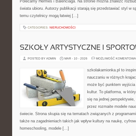
Polecamy Hermès i Balenciaga. Na stronie można znaleźć rozbud
świata ubioru. Autorzy publikacji starają się przedstawiać styl w 
temu czytelnicy mogą łatwiej […]
CATEGORIES:
NIERUCHOMOŚCI
SZKOŁY ARTYSTYCZNE I SPORT
POSTED BY ADMIN
MAR - 10 - 2026
MOŻLIWOŚĆ KOMENTOWA
szkolakamionka.pl to inspir
nauczaniu w różnych krajac
może być punktem wyjścia
kultur. To platforma, w któ
się na jednej perspektywie,
przez rozmaite modele nau
świecie. Strona skupia się na tematach związanych z programami
także na zagadnieniach takich jak wpływ kultury na naukę, cyfrow
homeschooling, modele […]