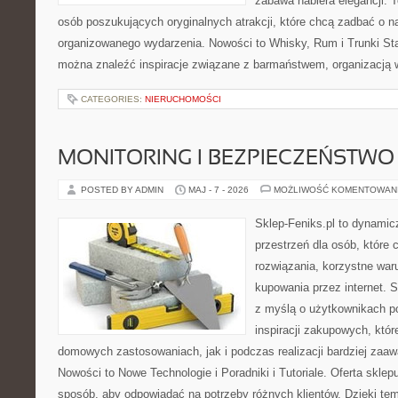
zabawa nabiera elegancji. 
osób poszukujących oryginalnych atrakcji, które chcą zadbać o 
organizowanego wydarzenia. Nowości to Whisky, Rum i Trunki Star
można znaleźć inspiracje związane z barmaństwem, organizacją 
CATEGORIES:
NIERUCHOMOŚCI
MONITORING I BEZPIECZEŃSTWO
POSTED BY ADMIN
MAJ - 7 - 2026
MOŻLIWOŚĆ KOMENTOWAN
Sklep-Feniks.pl to dynamicz
przestrzeń dla osób, które
rozwiązania, korzystne war
kupowania przez internet. 
z myślą o użytkownikach 
inspiracji zakupowych, któ
domowych zastosowaniach, jak i podczas realizacji bardziej zaa
Nowości to Nowe Technologie i Poradniki i Tutoriale. Oferta sklep
sposób, aby odpowiadać na potrzeby różnych klientów. Dzięki t