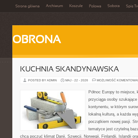
Archiwum
Koszule
Sobota
Strona główna
Połowa
Spis Tr
OBRONA
KUCHNIA SKANDYNAWSKA
POSTED BY ADMIN
MAJ - 22 - 2026
MOŻLIWOŚĆ KOMENTOWA
Północ Europy to miejsce, 
przyciąga osoby szukające
kontynentu, w którym surow
lokalną kulturą, a każda w
początkiem nowej pasji. St
tematyce jest czytelną bazą
chcą poczuć klimat Danii, Szwecji, Norwegii, Finlandii, Islandii o