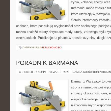
życia, kobiecej energii ora
Internauci mogą znaleźć tu
które ułatwiają w rozwijani
Serwis internetowy została
osobach, które poszukują oryginalności oraz spokojnego podejści
można znaleźć teksty dotyczące mody, urody, zdrowego stylu życia
wnętrzarskich. Publikacje są pisane w sposób czytelny, dzięki c
CATEGORIES:
NIERUCHOMOŚCI
PORADNIK BARMANA
POSTED BY ADMIN
MAJ - 8 - 2026
MOŻLIWOŚĆ KOMENTOWAN
Barman z Warszawy to dyna
strona internetowa poświę
imprezy okolicznościowe, e
eleganckie kolacje. Serwis
niezapomnianych wspomnień