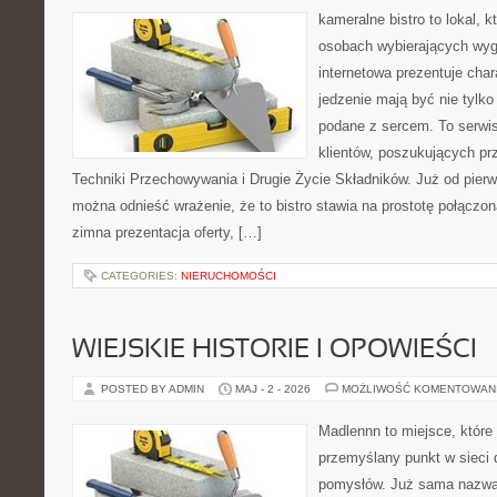
kameralne bistro to lokal, 
osobach wybierających wyg
internetowa prezentuje char
jedzenie mają być nie tylko
podane z sercem. To serwi
klientów, poszukujących pr
Techniki Przechowywania i Drugie Życie Składników. Już od pier
można odnieść wrażenie, że to bistro stawia na prostotę połączoną
zimna prezentacja oferty, […]
CATEGORIES:
NIERUCHOMOŚCI
WIEJSKIE HISTORIE I OPOWIEŚCI
POSTED BY ADMIN
MAJ - 2 - 2026
MOŻLIWOŚĆ KOMENTOWAN
Madlennn to miejsce, które
przemyślany punkt w sieci 
pomysłów. Już sama nazwa 