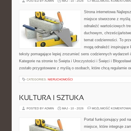
POSTED BY ADMIN
MAJ - 10 - 2026
MOŻLIWOŚĆ KOMENTOWA
Strona internetowa Najleps
miejsce stworzone z myślą 
odnaleźć wartościowych tr
duchowym, chrześcijaństw
temat codzienności. To prze
mogą odnaleźć inspirujące 
teksty pomagające lepiej zrozumieć sens codziennych wydarzeń
Kategorie na stronie to Święta i Uroczystości i Święci i Błogosław
zostało przygotowane z myślą o osobach, które chcą regularnie o
CATEGORIES:
NIERUCHOMOŚCI
KULTURA I SZTUKA
POSTED BY ADMIN
MAJ - 10 - 2026
MOŻLIWOŚĆ KOMENTOWA
Portal funkcjonujący pod 
miejsce, które integruje z