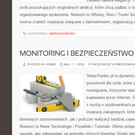
zabawa nabiera elegancji. 
osób poszukujących oryginalnych atrakcji, które chcą zadbać o 
organizowanego wydarzenia. Nowości to Whisky, Rum i Trunki Star
można znaleźć inspiracje związane z barmaństwem, organizacją 
CATEGORIES:
NIERUCHOMOŚCI
MONITORING I BEZPIECZEŃSTWO
POSTED BY ADMIN
MAJ - 7 - 2026
MOŻLIWOŚĆ KOMENTOWAN
Sklep-Feniks.pl to dynamicz
przestrzeń dla osób, które
rozwiązania, korzystne war
kupowania przez internet. 
z myślą o użytkownikach 
inspiracji zakupowych, któ
domowych zastosowaniach, jak i podczas realizacji bardziej zaa
Nowości to Nowe Technologie i Poradniki i Tutoriale. Oferta sklep
sposób, aby odpowiadać na potrzeby różnych klientów. Dzięki t