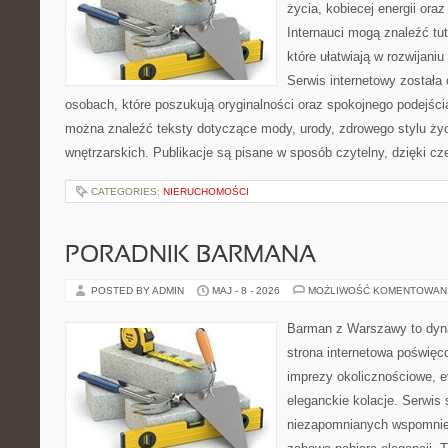
życia, kobiecej energii ora
Internauci mogą znaleźć tu
które ułatwiają w rozwijani
Serwis internetowy została
osobach, które poszukują oryginalności oraz spokojnego podejści
można znaleźć teksty dotyczące mody, urody, zdrowego stylu życia
wnętrzarskich. Publikacje są pisane w sposób czytelny, dzięki c
CATEGORIES:
NIERUCHOMOŚCI
PORADNIK BARMANA
POSTED BY ADMIN
MAJ - 8 - 2026
MOŻLIWOŚĆ KOMENTOWAN
Barman z Warszawy to dyna
strona internetowa poświę
imprezy okolicznościowe, e
eleganckie kolacje. Serwis
niezapomnianych wspomnień