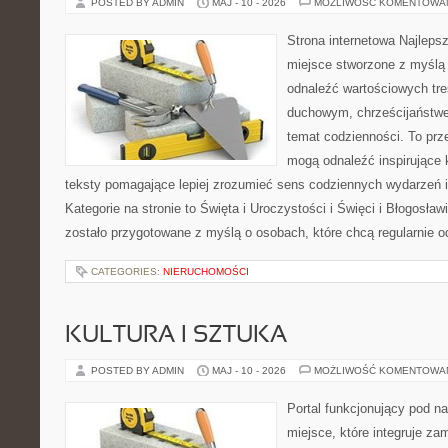
POSTED BY ADMIN
MAJ - 10 - 2026
MOŻLIWOŚĆ KOMENTOWA
Strona internetowa Najleps
miejsce stworzone z myślą 
odnaleźć wartościowych tr
duchowym, chrześcijaństw
temat codzienności. To prze
mogą odnaleźć inspirujące 
teksty pomagające lepiej zrozumieć sens codziennych wydarzeń
Kategorie na stronie to Święta i Uroczystości i Święci i Błogosław
zostało przygotowane z myślą o osobach, które chcą regularnie o
CATEGORIES:
NIERUCHOMOŚCI
KULTURA I SZTUKA
POSTED BY ADMIN
MAJ - 10 - 2026
MOŻLIWOŚĆ KOMENTOWA
Portal funkcjonujący pod 
miejsce, które integruje z