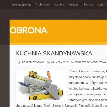
Archiwum
Koszule
Sobota
Strona główna
Połowa
Spis Tr
OBRONA
KUCHNIA SKANDYNAWSKA
POSTED BY ADMIN
MAJ - 22 - 2026
MOŻLIWOŚĆ KOMENTOWA
Północ Europy to miejsce, 
przyciąga osoby szukające
kontynentu, w którym surow
lokalną kulturą, a każda w
początkiem nowej pasji. St
tematyce jest czytelną bazą
chcą poczuć klimat Danii, Szwecji, Norwegii, Finlandii, Islandii o