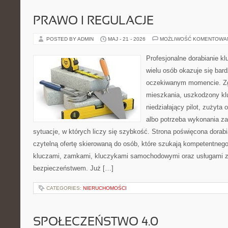
PRAWO I REGULACJE
POSTED BY ADMIN
MAJ - 21 - 2026
MOŻLIWOŚĆ KOMENTOWA
Profesjonalne dorabianie klu
wielu osób okazuje się bar
oczekiwanym momencie. Zg
mieszkania, uszkodzony k
niedziałający pilot, zużyt
albo potrzeba wykonania z
sytuacje, w których liczy się szybkość. Strona poświęcona dorabi
czytelną ofertę skierowaną do osób, które szukają kompetentneg
kluczami, zamkami, kluczykami samochodowymi oraz usługami 
bezpieczeństwem. Już […]
CATEGORIES:
NIERUCHOMOŚCI
SPOŁECZEŃSTWO 4.0