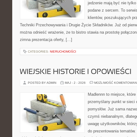
jedzenie mają być nie tylko
podane z sercem. To serwi
klientów, poszukujących pr
Techniki Przechowywania i Drugie Życie Składników. Już od pier
można odnieść wrażenie, że to bistro stawia na prostotę połączoną
zimna prezentacja oferty, […]
CATEGORIES:
NIERUCHOMOŚCI
WIEJSKIE HISTORIE I OPOWIEŚCI
POSTED BY ADMIN
MAJ - 2 - 2026
MOŻLIWOŚĆ KOMENTOWAN
Madlennn to miejsce, które
przemyślany punkt w sieci 
pomysłów. Już sama nazwa 
czymś niebanalnym, dlateg
uwagę użytkowników, którzy
do prezentowania tematów. 