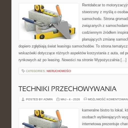
Rentdabcar to motoryzacyjn
stworzony z myślą o osoba
samochodu. Strona gromad
związanych z samochodami
codziennym źródłem inspira
planujących zmianę samocho
dopiero zgłębiają świat leasingu samochodów. To strona tematyc
wskazówki dotyczące różnych aspektów korzystania z auta, od 
rynkowych aż po leasing. Nowości na stronie Wypożyczalnia […]
CATEGORIES:
NIERUCHOMOŚCI
TECHNIKI PRZECHOWYWANIA
POSTED BY ADMIN
MAJ - 4 - 2026
MOŻLIWOŚĆ KOMENTOWAN
kameralne bistro to lokal, 
osobach wybierających wyg
internetowa prezentuje char