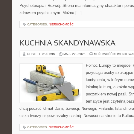
Psychoterapia i Rozwój. Strona ma informacyjny charakter i poru
zdrowiem psychicznym. Można […]
CATEGORIES:
NIERUCHOMOŚCI
KUCHNIA SKANDYNAWSKA
POSTED BY ADMIN
MAJ - 22 - 2026
MOŻLIWOŚĆ KOMENTOWA
Północ Europy to miejsce, 
przyciąga osoby szukające
kontynentu, w którym surow
lokalną kulturą, a każda w
początkiem nowej pasji. St
tematyce jest czytelną bazą
chcą poczuć klimat Danii, Szwecji, Norwegii, Finlandii, Islandii o
cisza tworzy niepowtarzalny nastrój. Nowości na stronie to Kultura
CATEGORIES:
NIERUCHOMOŚCI