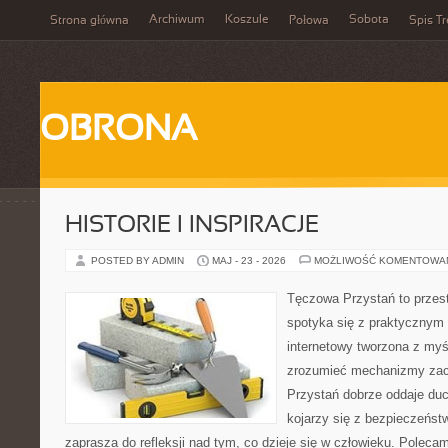
Archiwum
Koszule
Sobota
Strona główna
Połowa
Spis Tr
OBRONA
HISTORIE I INSPIRACJE
POSTED BY ADMIN
MAJ - 23 - 2026
MOŻLIWOŚĆ KOMENTOWA
Tęczowa Przystań to przest
spotyka się z praktycznym
internetowy tworzona z myś
zrozumieć mechanizmy za
Przystań dobrze oddaje du
kojarzy się z bezpieczeńst
zaprasza do refleksji nad tym, co dzieje się w człowieku. Polecamy 