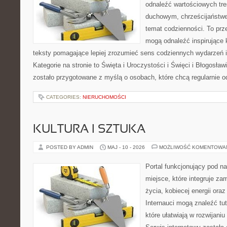
odnaleźć wartościowych tr
duchowym, chrześcijaństw
temat codzienności. To prze
mogą odnaleźć inspirujące 
teksty pomagające lepiej zrozumieć sens codziennych wydarzeń
Kategorie na stronie to Święta i Uroczystości i Święci i Błogosław
zostało przygotowane z myślą o osobach, które chcą regularnie o
CATEGORIES:
NIERUCHOMOŚCI
KULTURA I SZTUKA
POSTED BY ADMIN
MAJ - 10 - 2026
MOŻLIWOŚĆ KOMENTOWA
Portal funkcjonujący pod 
miejsce, które integruje z
życia, kobiecej energii ora
Internauci mogą znaleźć tu
które ułatwiają w rozwijani