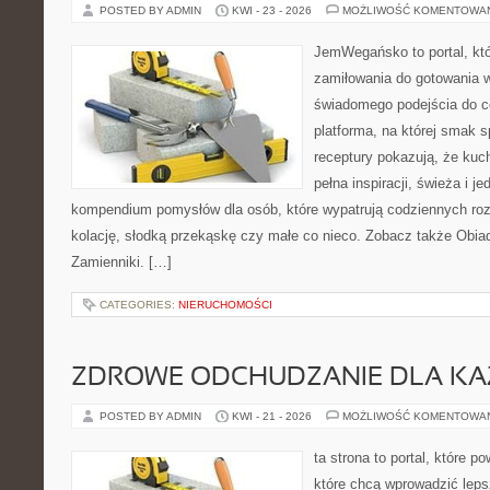
POSTED BY ADMIN
KWI - 23 - 2026
MOŻLIWOŚĆ KOMENTOWA
JemWegańsko to portal, któr
zamiłowania do gotowania w
świadomego podejścia do c
platforma, na której smak s
receptury pokazują, że ku
pełna inspiracji, świeża i 
kompendium pomysłów dla osób, które wypatrują codziennych roz
kolację, słodką przekąskę czy małe co nieco. Zobacz także Obiady
Zamienniki. […]
CATEGORIES:
NIERUCHOMOŚCI
ZDROWE ODCHUDZANIE DLA K
POSTED BY ADMIN
KWI - 21 - 2026
MOŻLIWOŚĆ KOMENTOWA
ta strona to portal, które 
które chcą wprowadzić lep