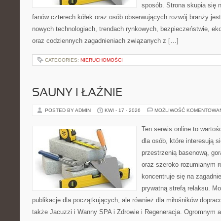
sposób. Strona skupia się 
fanów czterech kółek oraz osób obserwujących rozwój branży jest
nowych technologiach, trendach rynkowych, bezpieczeństwie, ekol
oraz codziennych zagadnieniach związanych z […]
CATEGORIES:
NIERUCHOMOŚCI
SAUNY I ŁAŹNIE
POSTED BY ADMIN
KWI - 17 - 2026
MOŻLIWOŚĆ KOMENTOWA
Ten serwis online to warto
dla osób, które interesują si
przestrzenią basenową, gor
oraz szeroko rozumianym r
koncentruje się na zagadni
prywatną strefą relaksu. Mo
publikacje dla początkujących, ale również dla miłośników dopr
także Jacuzzi i Wanny SPA i Zdrowie i Regeneracja. Ogromnym at