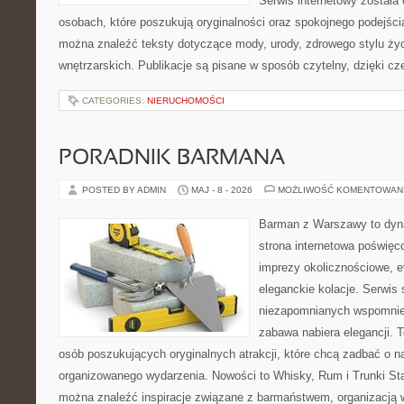
Serwis internetowy została
osobach, które poszukują oryginalności oraz spokojnego podejści
można znaleźć teksty dotyczące mody, urody, zdrowego stylu życia
wnętrzarskich. Publikacje są pisane w sposób czytelny, dzięki c
CATEGORIES:
NIERUCHOMOŚCI
PORADNIK BARMANA
POSTED BY ADMIN
MAJ - 8 - 2026
MOŻLIWOŚĆ KOMENTOWAN
Barman z Warszawy to dyna
strona internetowa poświę
imprezy okolicznościowe, e
eleganckie kolacje. Serwis
niezapomnianych wspomnień
zabawa nabiera elegancji. 
osób poszukujących oryginalnych atrakcji, które chcą zadbać o 
organizowanego wydarzenia. Nowości to Whisky, Rum i Trunki Star
można znaleźć inspiracje związane z barmaństwem, organizacją 