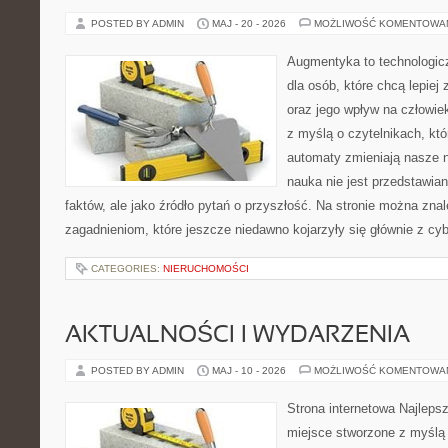
POSTED BY ADMIN
MAJ - 20 - 2026
MOŻLIWOŚĆ KOMENTOWA
Augmentyka to technologicz
dla osób, które chcą lepiej
oraz jego wpływ na człowie
z myślą o czytelnikach, któr
automaty zmieniają nasze n
nauka nie jest przedstawian
faktów, ale jako źródło pytań o przyszłość. Na stronie można zna
zagadnieniom, które jeszcze niedawno kojarzyły się głównie z cy
CATEGORIES:
NIERUCHOMOŚCI
AKTUALNOŚCI I WYDARZENIA
POSTED BY ADMIN
MAJ - 10 - 2026
MOŻLIWOŚĆ KOMENTOWA
Strona internetowa Najleps
miejsce stworzone z myślą 