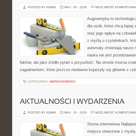
POSTED BY ADMIN
MAJ - 20 - 2026
MOŻLIWOŚĆ KOMENTOWA
Augmentyka to technologicz
dla osób, które chcą lepiej
oraz jego wpływ na człowie
z myślą o czytelnikach, któr
automaty zmieniają nasze n
nauka nie jest przedstawian
faktów, ale jako źródło pytań o przyszłość. Na stronie można zna
zagadnieniom, które jeszcze niedawno kojarzyły się głównie z cy
CATEGORIES:
NIERUCHOMOŚCI
AKTUALNOŚCI I WYDARZENIA
POSTED BY ADMIN
MAJ - 10 - 2026
MOŻLIWOŚĆ KOMENTOWA
Strona internetowa Najleps
miejsce stworzone z myślą 