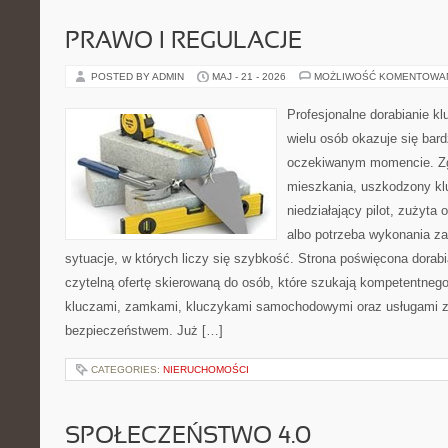
PRAWO I REGULACJE
POSTED BY ADMIN
MAJ - 21 - 2026
MOŻLIWOŚĆ KOMENTOWA
Profesjonalne dorabianie klu
wielu osób okazuje się bar
oczekiwanym momencie. Zg
mieszkania, uszkodzony k
niedziałający pilot, zużyt
albo potrzeba wykonania z
sytuacje, w których liczy się szybkość. Strona poświęcona dorabi
czytelną ofertę skierowaną do osób, które szukają kompetentneg
kluczami, zamkami, kluczykami samochodowymi oraz usługami 
bezpieczeństwem. Już […]
CATEGORIES:
NIERUCHOMOŚCI
SPOŁECZEŃSTWO 4.0