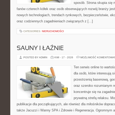
sposób. Strona skupia się 
fanów czterech kółek oraz osób obserwujących rozwój branży jest
nowych technologiach, trendach rynkowych, bezpieczeństwie, ekol
oraz codziennych zagadnieniach związanych z […]
CATEGORIES:
NIERUCHOMOŚCI
SAUNY I ŁAŹNIE
POSTED BY ADMIN
KWI - 17 - 2026
MOŻLIWOŚĆ KOMENTOWA
Ten serwis online to warto
dla osób, które interesują si
przestrzenią basenową, gor
oraz szeroko rozumianym r
koncentruje się na zagadni
prywatną strefą relaksu. Mo
publikacje dla początkujących, ale również dla miłośników dopr
także Jacuzzi i Wanny SPA i Zdrowie i Regeneracja. Ogromnym at