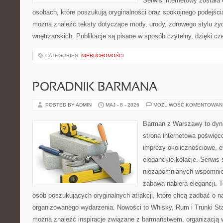
Serwis internetowy została
osobach, które poszukują oryginalności oraz spokojnego podejści
można znaleźć teksty dotyczące mody, urody, zdrowego stylu życia
wnętrzarskich. Publikacje są pisane w sposób czytelny, dzięki c
CATEGORIES:
NIERUCHOMOŚCI
PORADNIK BARMANA
POSTED BY ADMIN
MAJ - 8 - 2026
MOŻLIWOŚĆ KOMENTOWAN
Barman z Warszawy to dyna
strona internetowa poświę
imprezy okolicznościowe, e
eleganckie kolacje. Serwis
niezapomnianych wspomnień
zabawa nabiera elegancji. 
osób poszukujących oryginalnych atrakcji, które chcą zadbać o 
organizowanego wydarzenia. Nowości to Whisky, Rum i Trunki Star
można znaleźć inspiracje związane z barmaństwem, organizacją 