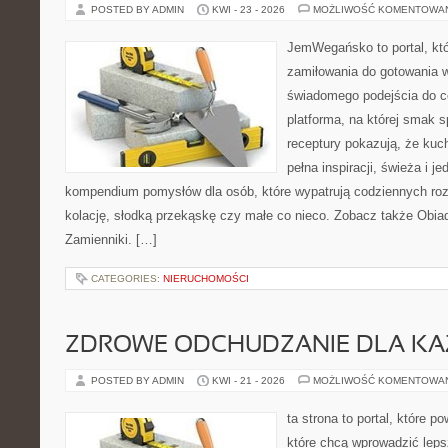
POSTED BY ADMIN
KWI - 23 - 2026
MOŻLIWOŚĆ KOMENTOWA
JemWegańsko to portal, któr
zamiłowania do gotowania w
świadomego podejścia do c
platforma, na której smak s
receptury pokazują, że ku
pełna inspiracji, świeża i 
kompendium pomysłów dla osób, które wypatrują codziennych roz
kolację, słodką przekąskę czy małe co nieco. Zobacz także Obiady
Zamienniki. […]
CATEGORIES:
NIERUCHOMOŚCI
ZDROWE ODCHUDZANIE DLA K
POSTED BY ADMIN
KWI - 21 - 2026
MOŻLIWOŚĆ KOMENTOWA
ta strona to portal, które 
które chcą wprowadzić lep