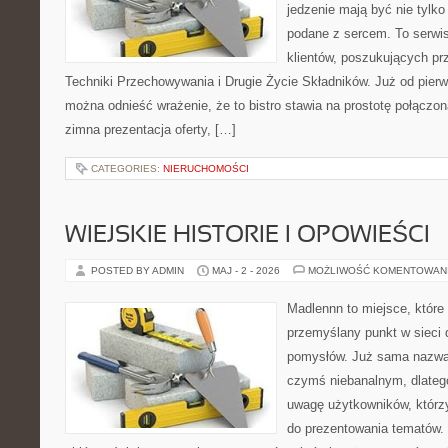
jedzenie mają być nie tylko
podane z sercem. To serwi
klientów, poszukujących pr
Techniki Przechowywania i Drugie Życie Składników. Już od pier
można odnieść wrażenie, że to bistro stawia na prostotę połączoną
zimna prezentacja oferty, […]
CATEGORIES:
NIERUCHOMOŚCI
WIEJSKIE HISTORIE I OPOWIEŚCI
POSTED BY ADMIN
MAJ - 2 - 2026
MOŻLIWOŚĆ KOMENTOWAN
Madlennn to miejsce, które
przemyślany punkt w sieci 
pomysłów. Już sama nazwa 
czymś niebanalnym, dlateg
uwagę użytkowników, którzy
do prezentowania tematów. 