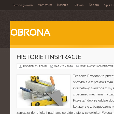
Archiwum
Koszule
Sobota
Strona główna
Połowa
Spis Tr
OBRONA
HISTORIE I INSPIRACJE
POSTED BY ADMIN
MAJ - 23 - 2026
MOŻLIWOŚĆ KOMENTOWA
Tęczowa Przystań to przest
spotyka się z praktycznym
internetowy tworzona z myś
zrozumieć mechanizmy za
Przystań dobrze oddaje du
kojarzy się z bezpieczeńst
zaprasza do refleksji nad tym, co dzieje się w człowieku. Polecamy 