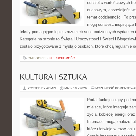
odnaleźć wartościowych tr
duchowym, chrześcijaństw
temat codzienności. To prze
mogą odnaleźć inspirujące 
teksty pomagające lepiej zrozumieć sens codziennych wydarzeń
Kategorie na stronie to Święta i Uroczystości i Święci i Błogosław
zostało przygotowane z myślą o osobach, które chcą regularnie o
CATEGORIES:
NIERUCHOMOŚCI
KULTURA I SZTUKA
POSTED BY ADMIN
MAJ - 10 - 2026
MOŻLIWOŚĆ KOMENTOWA
Portal funkcjonujący pod 
miejsce, które integruje z
życia, kobiecej energii ora
Internauci mogą znaleźć tu
które ułatwiają w rozwijani