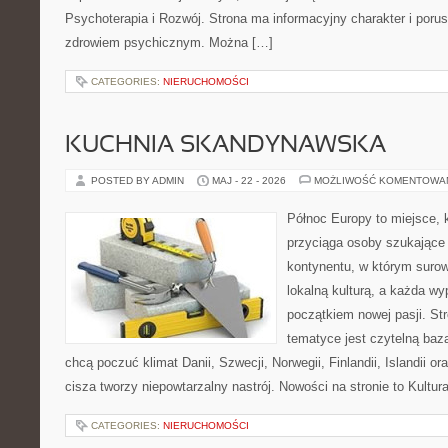
Psychoterapia i Rozwój. Strona ma informacyjny charakter i poru
zdrowiem psychicznym. Można […]
CATEGORIES:
NIERUCHOMOŚCI
KUCHNIA SKANDYNAWSKA
POSTED BY ADMIN
MAJ - 22 - 2026
MOŻLIWOŚĆ KOMENTOWA
Północ Europy to miejsce, 
przyciąga osoby szukające
kontynentu, w którym surow
lokalną kulturą, a każda w
początkiem nowej pasji. St
tematyce jest czytelną bazą
chcą poczuć klimat Danii, Szwecji, Norwegii, Finlandii, Islandii o
cisza tworzy niepowtarzalny nastrój. Nowości na stronie to Kultura
CATEGORIES:
NIERUCHOMOŚCI