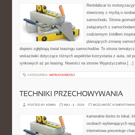
Rentdabcar to motoryzacyjn
stworzony z myślą o osoba
samochodu. Strona gromad
związanych z samochodami
codziennym źródłem inspira
planujących zmianę samocho
dopiero zgłębiają świat leasingu samochodów. To strona tematyc
wskazówki dotyczące różnych aspektów korzystania z auta, od 
rynkowych aż po leasing. Nowości na stronie Wypożyczalnia […]
CATEGORIES:
NIERUCHOMOŚCI
TECHNIKI PRZECHOWYWANIA
POSTED BY ADMIN
MAJ - 4 - 2026
MOŻLIWOŚĆ KOMENTOWAN
kameralne bistro to lokal, 
osobach wybierających wyg
internetowa prezentuje char