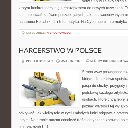
serwisu buduje skojarzenia
którym konkret łączy się z entuzjazmem do nowych rozwiązań. To
zainteresować zarówno początkujących, jak i zaawansowanych od
na stronie Poradniki IT i Informatyka. Na Cyberhub.pl informatyka
CATEGORIES:
NIERUCHOMOŚCI
HARCERSTWO W POLSCE
POSTED BY ADMIN
MAR - 16 - 2026
MOŻLIWOŚĆ KOMENTOWA
Strona www poświęcona ska
którym dziedzictwo spotyka
pasja do służby, przygody i
podstawą każdego artykułu.
osobach, które chcą lepiej 
poznać wartości tej wyjątk
odkrywać, jak wielką rolę w życiu młodych ludzi odgrywają brate
innym. Na stronie można odnaleźć treści dotyczące zarówno przes
praktycznych […]