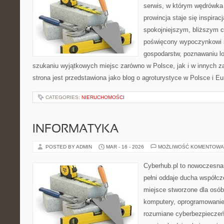
serwis, w którym wędrówka 
prowincja staje się inspira
spokojniejszym, bliższym c
poświęcony wypoczynkowi n
gospodarstw, poznawaniu lo
szukaniu wyjątkowych miejsc zarówno w Polsce, jak i w innych 
strona jest przedstawiona jako blog o agroturystyce w Polsce i Eur
CATEGORIES:
NIERUCHOMOŚCI
INFORMATYKA
POSTED BY ADMIN
MAR - 16 - 2026
MOŻLIWOŚĆ KOMENTOWA
Cyberhub.pl to nowoczesna 
pełni oddaje ducha współcze
miejsce stworzone dla osób
komputery, oprogramowanie,
rozumiane cyberbezpiecze