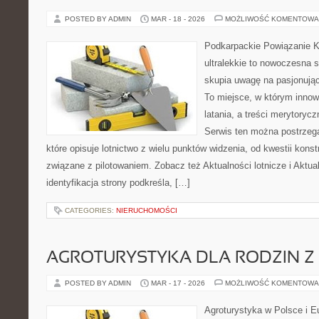
POSTED BY ADMIN
MAR - 18 - 2026
MOŻLIWOŚĆ KOMENTOWA
Podkarpackie Powiązanie K
ultralekkie to nowoczesna s
skupia uwagę na pasjonując
To miejsce, w którym innow
latania, a treści merytorycz
Serwis ten można postrzega
które opisuje lotnictwo z wielu punktów widzenia, od kwestii kons
związane z pilotowaniem. Zobacz też Aktualności lotnicze i Aktua
identyfikacja strony podkreśla, […]
CATEGORIES:
NIERUCHOMOŚCI
AGROTURYSTYKA DLA RODZIN Z 
POSTED BY ADMIN
MAR - 17 - 2026
MOŻLIWOŚĆ KOMENTOWA
Agroturystyka w Polsce i Eu