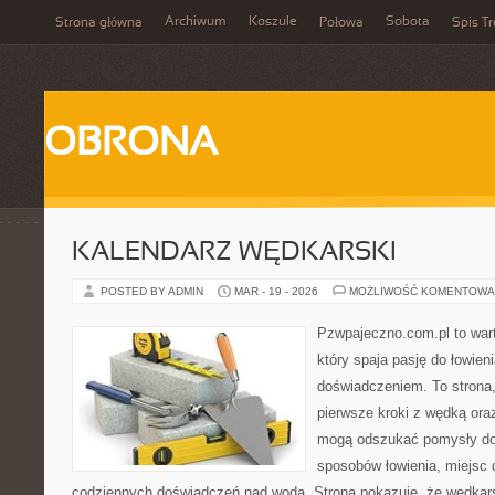
Archiwum
Koszule
Sobota
Strona główna
Połowa
Spis Tr
OBRONA
KALENDARZ WĘDKARSKI
POSTED BY ADMIN
MAR - 19 - 2026
MOŻLIWOŚĆ KOMENTOWA
Pzwpajeczno.com.pl to war
który spaja pasję do łowien
doświadczeniem. To strona
pierwsze kroki z wędką ora
mogą odszukać pomysły do
sposobów łowienia, miejsc
codziennych doświadczeń nad wodą. Strona pokazuje, że wędkarst