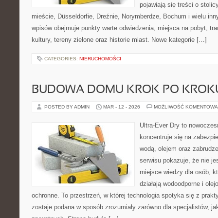
pojawiają się treści o stol
mieście, Düsseldorfie, Dreźnie, Norymberdze, Bochum i wielu in
wpisów obejmuje punkty warte odwiedzenia, miejsca na pobyt, tran
kultury, tereny zielone oraz historie miast. Nowe kategorie […]
CATEGORIES:
NIERUCHOMOŚCI
BUDOWA DOMU KROK PO KROK
POSTED BY ADMIN
MAR - 12 - 2026
MOŻLIWOŚĆ KOMENTOWA
Ultra-Ever Dry to nowoczesn
koncentruje się na zabezpi
wodą, olejem oraz zabrudze
serwisu pokazuje, że nie jes
miejsce wiedzy dla osób, kt
działają wodoodporne i olej
ochronne. To przestrzeń, w której technologia spotyka się z prak
zostaje podana w sposób zrozumiały zarówno dla specjalistów, jak