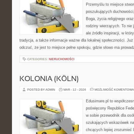
Przemyślu to miejsce stwo
poszukujących duchowości, 
Boga, życia religijnego ora
rodziny wierzących. To nie 
ale źródło inspiracji, w kt
tradycja, a także informacje ważne dla lokalnej społeczności. Ju
odczuć, że jest to miejsce pełne spokoju, gdzie słowo ma prowad
CATEGORIES:
NIERUCHOMOŚCI
KOLONIA (KÖLN)
POSTED BY ADMIN
MAR - 12 - 2026
MOŻLIWOŚĆ KOMENTOWA
Edusimare.pl to współczesn
poświęcony Republice Feder
w sobie przewodnik dla osó
szukających wskazówek na 
chcących lepiej zrozumieć 